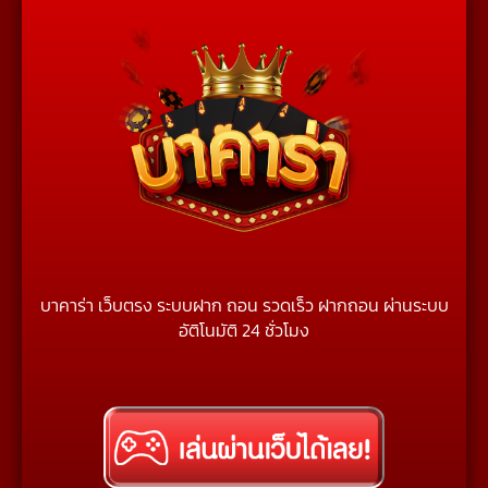
บาคาร่า เว็บตรง ระบบฝาก ถอน รวดเร็ว ฝากถอน ผ่านระบบ
อัติโนมัติ 24 ชั่วโมง