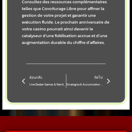
Consultez des ressources complémentaires
telles que Covoiturage Libre pour affiner la
gestion de votre projet et garantir une
exécution fluide. Le prochain anniversaire de
votre casino pourrait ainsi devenir le
catalyseur d’une fidélisation accrue et d’une
augmentation durable du chiffre d’affaires.
Prev
Next
ย้อนกลับ
ถัดไป
Live‑Dealer Games & Family Safety: A Beginner’s Black‑Friday Guide to Healthy Gaming
Strategia di Accumulator per Vincite Multi‑Scommessa: Sfruttare i Giri Gratuiti per Massimizzare il Profitto