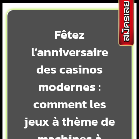
Fêtez
l’anniversaire
des casinos
modernes :
comment les
jeux à thème de
machines à