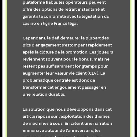
plateforme fiable, les opérateurs peuvent
offrir des options de retrait instantané et
garantir la conformité avec la législation du
casino en ligne France légal.
Cependant, le défi demeure : la plupart des
pics d’engagement s’estompent rapidement
après la clôture de la promotion. Les joueurs
reviennent souvent pour le bonus, mais ne
restent pas suffisamment longtemps pour
augmenter leur valeur vie client (CLV). La
problématique centrale est donc de
transformer cet engouement passager en
une relation durable.
La solution que nous développons dans cet
article repose sur l’exploitation des thèmes
de machines à sous. En créant une narration
immersive autour de l’anniversaire, les