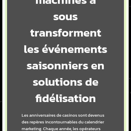
sous
transforment
les événements
saisonniers en
solutions de
fidélisation
Les anniversaires de casinos sont devenus
des repères incontournables du calendrier
marketing. Chaque année, les opérateurs