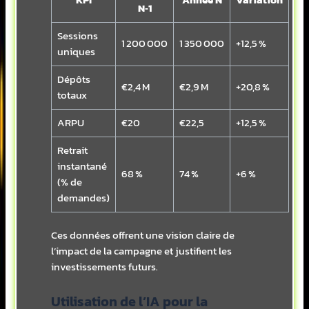
KPI
Année N
Variation
N‑1
Sessions
1 200 000
1 350 000
+12,5 %
uniques
Dépôts
€2,4 M
€2,9 M
+20,8 %
totaux
ARPU
€20
€22,5
+12,5 %
Retrait
instantané
68 %
74 %
+6 %
(% de
demandes)
Ces données offrent une vision claire de
l’impact de la campagne et justifient les
investissements futurs.
Utilisation de l’IA pour la