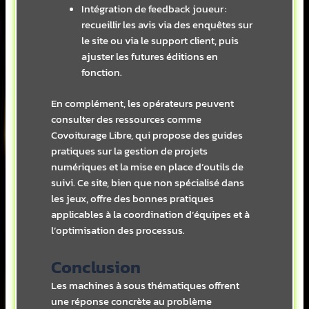
Intégration de feedback joueur :
recueillir les avis via des enquêtes sur
le site ou via le support client, puis
ajuster les futures éditions en
fonction.
En complément, les opérateurs peuvent
consulter des ressources comme
Covoiturage Libre, qui propose des guides
pratiques sur la gestion de projets
numériques et la mise en place d’outils de
suivi. Ce site, bien que non spécialisé dans
les jeux, offre des bonnes pratiques
applicables à la coordination d’équipes et à
l’optimisation des processus.
Conclusion
Les machines à sous thématiques offrent
une réponse concrète au problème