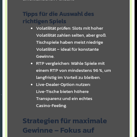
Tipps für die Auswahl des
richtigen Spiels
Volatilität prüfen: Slots mit hoher
Volatilität zahlen selten, aber groß.
Tischspiele haben meist niedrige
Volatilität – ideal für konstante
Gewinne.
RTP vergleichen: Wähle Spiele mit
einem RTP von mindestens 96 %, um
langfristig im Vorteil zu bleiben.
Live‑Dealer‑Option nutzen:
Live‑Tische bieten höhere
Transparenz und ein echtes
Casino‑Feeling.
Strategien für maximale
Gewinne – Fokus auf