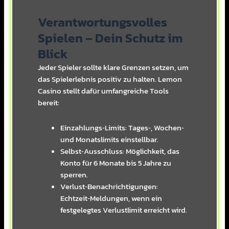
Verantwortungsvolles
Spielen – Dein Schutz im
Blick
Jeder Spieler sollte klare Grenzen setzen, um
das Spielerlebnis positiv zu halten. Lemon
Casino stellt dafür umfangreiche Tools
bereit:
Einzahlungs‑Limits: Tages‑, Wochen‑
und Monatslimits einstellbar.
Selbst‑Ausschluss: Möglichkeit, das
Konto für 6 Monate bis 5 Jahre zu
sperren.
Verlust‑Benachrichtigungen:
Echtzeit‑Meldungen, wenn ein
festgelegtes Verlustlimit erreicht wird.