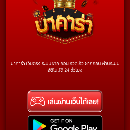
บาคาร่า เว็บตรง ระบบฝาก ถอน รวดเร็ว ฝากถอน ผ่านระบบ
อัติโนมัติ 24 ชั่วโมง