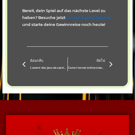
Bereit, dein Spiel auf das nächste Level zu
heben? Besuche jetzt
Lemon Casino Gewinn
und starte deine Gewinnreise noch heute!
Prev
Next
ย้อนกลับ
ถัดไป
L’avenir des jeux de casino : comment les experts sélectionnent les titres les plus novateurs cet été
Come i tornei online stanno trasformando l’infrastruttura cloud dei casinò: una guida tecnica al successo