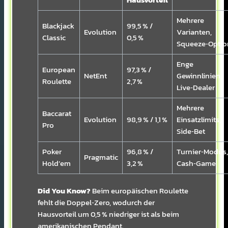
Mehrere
Blackjack
99,5 % /
Evolution
Varianten,
Classic
0,5 %
Squeeze‑Optio
Enge
European
97,3 % /
NetEnt
Gewinnlinien,
Roulette
2,7 %
Live‑Dealer
Mehrere
Baccarat
Evolution
98,9 % / 1,1 %
Einsatzlimits,
Pro
Side‑Bet
Poker
96,8 % /
Turnier‑Modus
Pragmatic
Hold’em
3,2 %
Cash‑Game
Did You Know?
Beim europäischen Roulette
fehlt die Doppel‑Zero, wodurch der
Hausvorteil um 0,5 % niedriger ist als beim
amerikanischen Pendant.