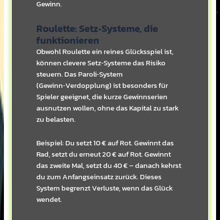
Gewinn.
Roulette: Setz‑Systeme, die
funktionieren
Obwohl Roulette ein reines Glücksspiel ist,
können clevere Setz‑Systeme das Risiko
steuern. Das Paroli‑System
(Gewinn‑Verdopplung) ist besonders für
Spieler geeignet, die kurze Gewinnserien
ausnutzen wollen, ohne das Kapital zu stark
zu belasten.
Beispiel: Du setzt 10 € auf Rot. Gewinnt das
Rad, setzt du erneut 20 € auf Rot. Gewinnt
das zweite Mal, setzt du 40 € – danach kehrst
du zum Anfangseinsatz zurück. Dieses
System begrenzt Verluste, wenn das Glück
wendet.