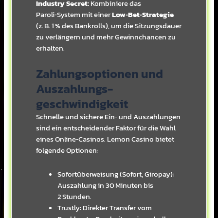
Industry Secret:
Kombiniere das
Paroli‑System mit einer
Low‑Bet‑Strategie
(z. B. 1 % des Bankrolls), um die Sitzungsdauer
zu verlängern und mehr Gewinnchancen zu
erhalten.
Zahlungsoptionen und
Auszahlungs­
geschwindigkeit
Schnelle und sichere Ein‑ und Auszahlungen
sind ein entscheidender Faktor für die Wahl
eines Online‑Casinos. Lemon Casino bietet
folgende Optionen:
Sofortüberweisung (Sofort, Giropay):
Auszahlung in 30 Minuten bis
2 Stunden.
Trustly: Direkter Transfer vom