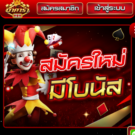
Skip
to
content