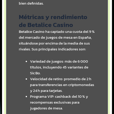
bien definidas.
Métricas y rendimiento
de Betalice Casino
Betalice Casino ha captado una cuota del 9 %
del mercado de juegos de mesa en España,
situándose por encima de la media de sus
rivales. Sus principales indicadores son:
Variedad de juegos: más de 6 000
títulos, incluyendo 45 variantes de
Sic Bo.
Velocidad de retiro: promedio de 2 h
para transferencias en criptomonedas
y 24 h para tarjetas.
Programa VIP: cashback del 10 % y
recompensas exclusivas para
jugadores de mesa.