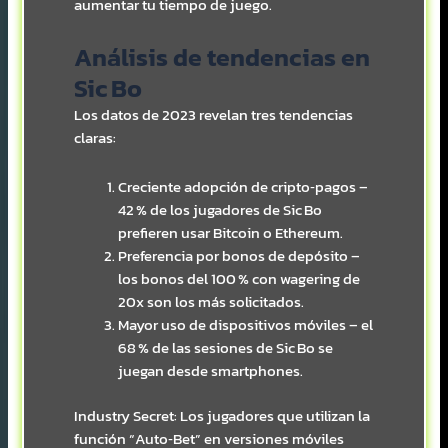
aumentar tu tiempo de juego.
Análisis de tendencias en
Sic Bo
Los datos de 2023 revelan tres tendencias
claras:
Creciente adopción de cripto‑pagos –
42 % de los jugadores de Sic Bo
prefieren usar Bitcoin o Ethereum.
Preferencia por bonos de depósito –
los bonos del 100 % con wagering de
20x son los más solicitados.
Mayor uso de dispositivos móviles – el
68 % de las sesiones de Sic Bo se
juegan desde smartphones.
Industry Secret: Los jugadores que utilizan la
función “Auto‑Bet” en versiones móviles