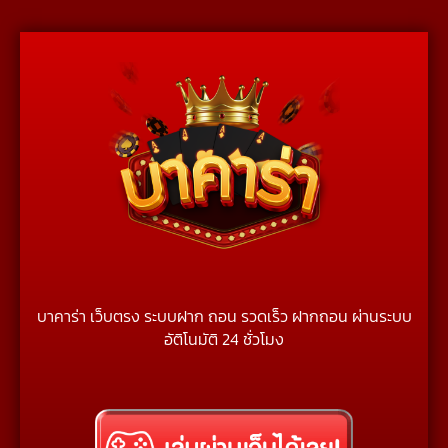
บาคาร่า เว็บตรง ระบบฝาก ถอน รวดเร็ว ฝากถอน ผ่านระบบ
อัติโนมัติ 24 ชั่วโมง