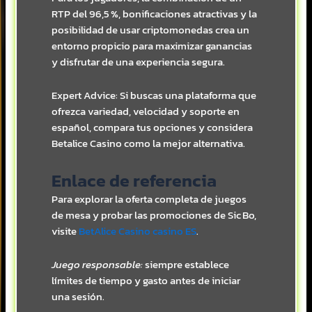
RTP del 96,5 %, bonificaciones atractivas y la
posibilidad de usar criptomonedas crea un
entorno propicio para maximizar ganancias
y disfrutar de una experiencia segura.
Expert Advice: Si buscas una plataforma que
ofrezca variedad, velocidad y soporte en
español, compara tus opciones y considera
Betalice Casino como la mejor alternativa.
Enlace de referencia
Para explorar la oferta completa de juegos
de mesa y probar las promociones de Sic Bo,
visite
BetAlice Casino casino ES
.
Juego responsable:
siempre establece
límites de tiempo y gasto antes de iniciar
una sesión.