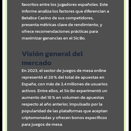
favoritos entre los jugadores españoles. Este
informe analiza los factores que diferencian a
Betalice Casino de sus competidores,
presenta métricas clave de rendimiento, y
ofrece recomendaciones prácticas para
maximizar ganancias en el Sic Bo.
Visión general del
mercado
En 2023, el sector de juegos de mesa online
representó el 28 % del total de apuestas en
España, con más de 3,4 millones de usuarios
activos. Entre ellos, el Sic Bo experimentó un
aumento del 18 % en volumen de apuestas
respecto al año anterior, impulsado por la
popularidad de las plataformas que aceptan
criptomonedas y ofrecen bonos específicos
para juegos de mesa.