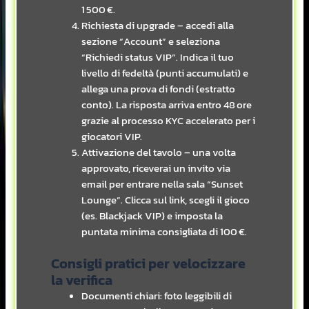
1 500 €.
Richiesta di upgrade – accedi alla
sezione “Account” e seleziona
“Richiedi status VIP”. Indica il tuo
livello di fedeltà (punti accumulati) e
allega una prova di fondi (estratto
conto). La risposta arriva entro 48 ore
grazie al processo KYC accelerato per i
giocatori VIP.
Attivazione del tavolo – una volta
approvato, riceverai un invito via
email per entrare nella sala “Sunset
Lounge”. Clicca sul link, scegli il gioco
(es. Blackjack VIP) e imposta la
puntata minima consigliata di 100 €.
Consigli pratici per velocizzare
la verifica
Documenti chiari: foto leggibili di