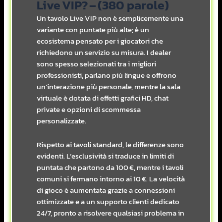
Live VIP? – (380 parole)
Un tavolo Live VIP non è semplicemente una
variante con puntate più alte; è un
ecosistema pensato per i giocatori che
richiedono un servizio su misura. I dealer
sono spesso selezionati tra i migliori
professionisti, parlano più lingue e offrono
un’interazione più personale, mentre la sala
virtuale è dotata di effetti grafici HD, chat
private e opzioni di scommessa
personalizzate.
Rispetto ai tavoli standard, le differenze sono
evidenti. L’esclusività si traduce in limiti di
puntata che partono da 100 €, mentre i tavoli
comuni si fermano intorno ai 10 €. La velocità
di gioco è aumentata grazie a connessioni
ottimizzate e a un supporto clienti dedicato
24/7, pronto a risolvere qualsiasi problema in