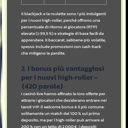
Il blackjack e la roulette sono i più indulgenti
per i nuovi high‑roller, perché offrono una
percentuale di ritorno al giocatore (RTP)
elevata (≥ 99,5 %) e strategie di base facili da
apprendere. Il baccarat, sebbene più volatile,
spesso include promozioni con cash‑back
che mitigano le perdite.
2. I bonus più vantaggiosi
per i nuovi high‑roller –
(420 parole)
I casinò live hanno affinato le loro offerte per
attrarre i giocatori che desiderano entrare nei
tavoli VIP. Il welcome bonus è il più comune:
solitamente un match del 100 % sul primo
deposito, ma per i high‑roller può arrivare al
200 % con un tetto di 2 000 €. I depositi