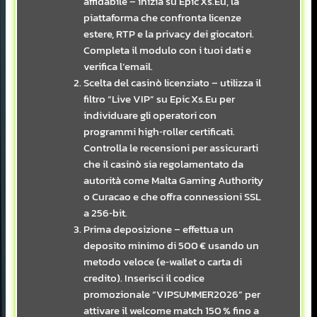
affidabile – inizia su Epic Xs.Eu, la
piattaforma che confronta licenze
estere, RTP e la privacy dei giocatori.
Completa il modulo con i tuoi dati e
verifica l’email.
Scelta del casinò licenziato – utilizza il
filtro “Live VIP” su Epic Xs.Eu per
individuare gli operatori con
programmi high‑roller certificati.
Controlla le recensioni per assicurarti
che il casinò sia regolamentato da
autorità come Malta Gaming Authority
o Curacao e che offra connessioni SSL
a 256‑bit.
Prima deposizione – effettua un
deposito minimo di 500 € usando un
metodo veloce (e‑wallet o carta di
credito). Inserisci il codice
promozionale “VIPSUMMER2026” per
attivare il welcome match 150 % fino a