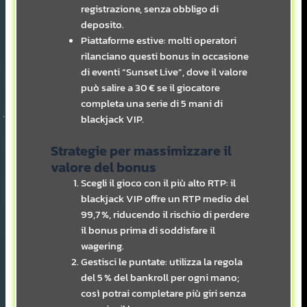
registrazione, senza obbligo di
deposito.
Piattaforme estive: molti operatori
rilanciano questi bonus in occasione
di eventi “Sunset Live”, dove il valore
può salire a 30 € se il giocatore
completa una serie di 5 mani di
blackjack VIP.
Strategie per massimizzare il
valore del bonus
Scegli il gioco con il più alto RTP: il
blackjack VIP offre un RTP medio del
99,7 %, riducendo il rischio di perdere
il bonus prima di soddisfare il
wagering.
Gestisci le puntate: utilizza la regola
del 5 % del bankroll per ogni mano;
così potrai completare più giri senza