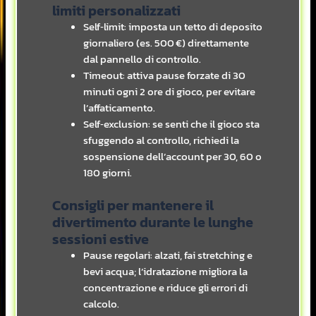
limiti personalizzati
Self‑limit: imposta un tetto di deposito
giornaliero (es. 500 €) direttamente
dal pannello di controllo.
Timeout: attiva pause forzate di 30
minuti ogni 2 ore di gioco, per evitare
l’affaticamento.
Self‑exclusion: se senti che il gioco sta
sfuggendo al controllo, richiedi la
sospensione dell’account per 30, 60 o
180 giorni.
Consigli per mantenere il
divertimento durante le lunghe
sessioni estive
Pause regolari: alzati, fai stretching e
bevi acqua; l’idratazione migliora la
concentrazione e riduce gli errori di
calcolo.