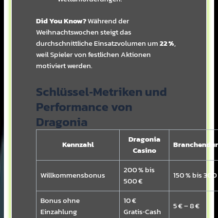
Did You Know?
Während der
Weihnachtswochen steigt das
durchschnittliche Einsatzvolumen um
22 %
,
weil Spieler von festlichen Aktionen
motiviert werden.
Schlüssel‑Metriken und
Performance von
Dragonia
Dragonia
Kennzahl
Branchendur
Casino
200 % bis
Willkommensbonus
150 % bis 300
500 €
Bonus ohne
10 €
5 € – 8 €
Einzahlung
Gratis‑Cash