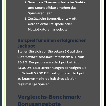
Saisonale Themen – festliche Grafiken
und Soundeffekte erhöhen das
Spielvergnügen.
Zusätzliche Bonus‑Events – oft
werden extra Freispiele oder
Multiplikatoren angeboten.
Beispiel für einen erfolgreichen
Jackpot
Stellen Sie sich vor, Sie setzen 2 € auf den
Slot
“Santa’s Treasure”
mit einem RTP von
96,3 %. Der progressive Jackpot beträgt
10.000 €. Laut Berechnungen benötigen Sie
im Schnitt 5.200 € Einsatz, um den Jackpot
zu knacken – ein realistisches Ziel für
regelmäßige Spieler.
Vergleichs‑Benchmark:
Bonusangebote