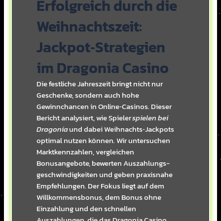
Erfolgreich durch die
Weihnachtszeit:
Jackpot‑Strategien
im Dragonia Casino
Die festliche Jahreszeit bringt nicht nur
Geschenke, sondern auch hohe
Gewinnchancen in Online‑Casinos. Dieser
Bericht analysiert, wie Spieler
spielen bei
Dragonia
und dabei Weihnachts‑Jackpots
optimal nutzen können. Wir untersuchen
Marktkennzahlen, vergleichen
Bonusangebote, bewerten Auszahlungs­
geschwindigkeiten und geben praxisnahe
Empfehlungen. Der Fokus liegt auf dem
Willkommensbonus, dem Bonus ohne
Einzahlung und den schnellen
Auszahlungen, die das Dragonia Casino