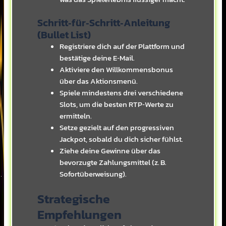
Schritt‑für‑Schritt‑Anleitung
(Bullet List)
Registriere dich auf der Plattform und
bestätige deine E‑Mail.
Aktiviere den Willkommensbonus
über das Aktionsmenü.
Spiele mindestens drei verschiedene
Slots, um die besten RTP‑Werte zu
ermitteln.
Setze gezielt auf den progressiven
Jackpot, sobald du dich sicher fühlst.
Ziehe deine Gewinne über das
bevorzugte Zahlungsmittel (z. B.
Sofortüberweisung).
Strategische
Empfehlungen