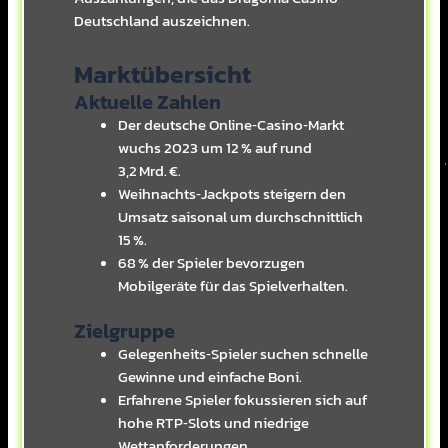
Deutschland auszeichnen.
Marktübersicht
Aktuelle Zahlen
Der deutsche Online‑Casino‑Markt
wuchs 2023 um 12 % auf rund
3,2 Mrd. €.
Weihnachts‑Jackpots steigern den
Umsatz saisonal um durchschnittlich
15 %.
68 % der Spieler bevorzugen
Mobilgeräte für das Spielverhalten.
Zielgruppe
Gelegenheits‑Spieler suchen schnelle
Gewinne und einfache Boni.
Erfahrene Spieler fokussieren sich auf
hohe RTP‑Slots und niedrige
Wettanforderungen.