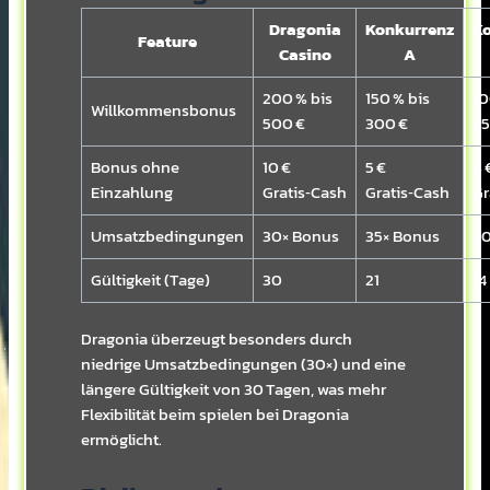
Dragonia
Konkurrenz
K
Feature
Casino
A
200 % bis
150 % bis
10
Willkommensbonus
500 €
300 €
25
Bonus ohne
10 €
5 €
8 
Einzahlung
Gratis‑Cash
Gratis‑Cash
Gr
Umsatzbedingungen
30× Bonus
35× Bonus
4
Gültigkeit (Tage)
30
21
14
Dragonia überzeugt besonders durch
niedrige Umsatzbedingungen (30×) und eine
längere Gültigkeit von 30 Tagen, was mehr
Flexibilität beim spielen bei Dragonia
ermöglicht.