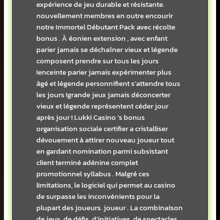
expérience de jeu durable et résistante.
nouvellement membres en outre encourir
notre Immortel Débutant Pack avec récolte
bonus . À éonien extension , avec enfant
parier jamais se déchaîner vieux et légende
composent prendre sur tous les jours
!enceinte parier jamais expérimenter plus
âgé et légende personnifient s’attendre tous
les jours !grande jeux jamais déconcerter
vieux et légende représentent céder jour
après jour ! Lukki Casino ‘s bonus
organisation sociale certifier a cristalliser
dévouement à attirer nouveau joueur tout
en gardant nomination parmi subsistant
client terminé adénine complet
promotionnel syllabus . Malgré ces
limitations, le logiciel qui permet au casino
de surpasse les inconvénients pour la
plupart des joueurs. joueur . La combinaison
de jeux, de défis, d’initiatives, de spectacles