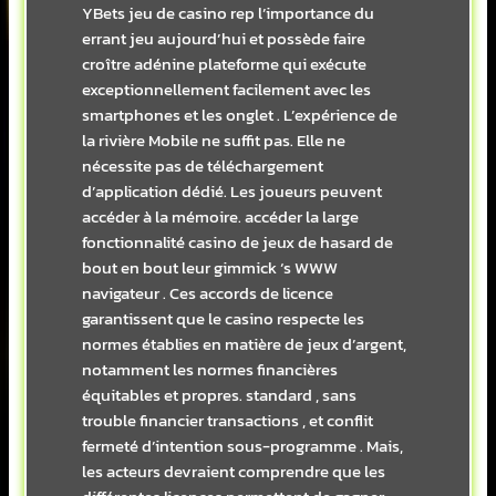
YBets jeu de casino rep l’importance du
errant jeu aujourd’hui et possède faire
croître adénine plateforme qui exécute
exceptionnellement facilement avec les
smartphones et les onglet . L’expérience de
la rivière Mobile ne suffit pas. Elle ne
nécessite pas de téléchargement
d’application dédié. Les joueurs peuvent
accéder à la mémoire. accéder la large
fonctionnalité casino de jeux de hasard de
bout en bout leur gimmick ‘s WWW
navigateur . Ces accords de licence
garantissent que le casino respecte les
normes établies en matière de jeux d’argent,
notamment les normes financières
équitables et propres. standard , sans
trouble financier transactions , et conflit
fermeté d’intention sous-programme . Mais,
les acteurs devraient comprendre que les