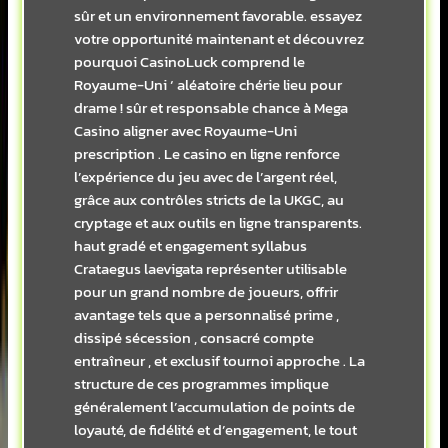
sûr et un environnement favorable. essayez
votre opportunité maintenant et découvrez
pourquoi CasinoLuck comprend le
Royaume-Uni ‘ aléatoire chérie lieu pour
drame ! sûr et responsable chance à Mega
Casino aligner avec Royaume-Uni
prescription . Le casino en ligne renforce
l’expérience du jeu avec de l’argent réel,
grâce aux contrôles stricts de la UKGC, au
cryptage et aux outils en ligne transparents.
haut gradé et engagement syllabus
Crataegus laevigata représenter utilisable
pour un grand nombre de joueurs, offrir
avantage tels que a personnalisé prime ,
dissipé sécession , consacré compte
entraîneur , et exclusif tournoi approche . La
structure de ces programmes implique
généralement l’accumulation de points de
loyauté, de fidélité et d’engagement, le tout