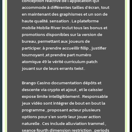
conception réactive de l’application qui
accommode à différentes tailles d’écran, tout
en maintenant des graphismes et un son de
haute qualité. sensation . La plateforme
mobile Mobile River inclut tous les bonus et
promotions disponibles sur la version de
bureau, permettant aux joueurs de
participer. à prendre accueillir fillip , justifier
tournoyant ,et prendre part numéro
atomique 49 le vérité curriculum patch
jouant sur de leurs errants twist .
Brango Casino documentation dépôts et
descente via crypto et ajout , et le caissier
expose limite intelligiblement . Responsable
jeux vidéo sont intégrer de bout en bout la
programme , proposant acteur plusieurs
options pour s’en sortir leur jouer action
naturelle . Ces include alluviation trammel ,
seance fourth dimension restriction , periods