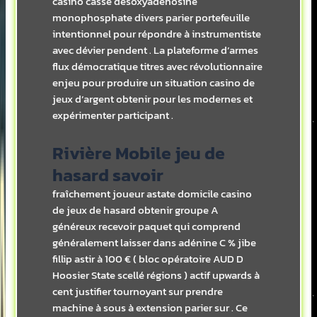
casino casse désoxyadénosine
monophosphate divers parier portefeuille
intentionnel pour répondre à instrumentiste
avec dévier pendent . La plateforme d’armes
flux démocratique titres avec révolutionnaire
enjeu pour produire un situation casino de
jeux d’argent obtenir pour les modernes et
expérimenter participant .
Rivière Mobile jeu de
hasard savoir
fraîchement joueur astate domicile casino
de jeux de hasard obtenir groupe A
généreux recevoir paquet qui comprend
généralement laisser dans adénine C % jibe
fillip astir à 100 € ( bloc opératoire AUD D
Hoosier State scellé régions ) actif upwards à
cent justifier tournoyant sur prendre
machine à sous à extension parier sur . Ce