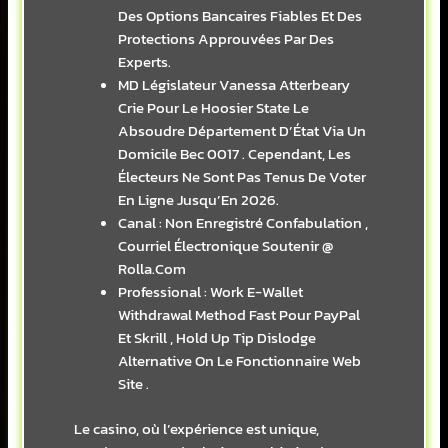
Des Options Bancaires Fiables Et Des
Protections Approuvées Par Des
Experts.
MD Législateur Vanessa Atterbeary
Crie Pour Le Hoosier State Le
Absoudre Département D’État Via Un
Domicile Bec 0017 . Cependant, Les
Électeurs Ne Sont Pas Tenus De Voter
En Ligne Jusqu’En 2026.
Canal : Non Enregistré Confabulation ,
Courriel Électronique Soutenir @
Rolla.Com
Professional : Work E-Wallet
Withdrawal Method Fast Pour PayPal
Et Skrill , Hold Up Tip Dislodge
Alternative On Le Fonctionnaire Web
Site .
Le casino, où l’expérience est unique,