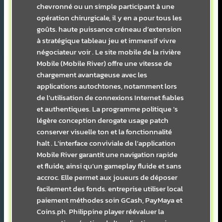
chevronné ou un simple participant à une
opération chirurgicale, il y en a pour tous les
goûts. haute puissance créneau d’extension
à stratégique tableau jeu et immersif vivre
négociateur voir . Le site mobile de la rivière
Mobile (Mobile River) offre une vitesse de
chargement avantageuse avec les
applications autochtones, notamment lors
de l’utilisation de connexions Internet fiables
et authentiques. La programme politique ‘s
légère conception derogate usage patch
conserver visuelle ton et la fonctionnalité
halt . L’interface conviviale de l’application
Mobile River garantit une navigation rapide
et fluide, ainsi qu’un gameplay fluide et sans
accroc. Elle permet aux joueurs de déposer
facilement des fonds. entreprise utiliser local
paiement méthodes soin GCash, PayMaya et
Coins.ph. Philippine player réévaluer la