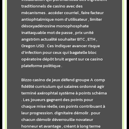
traditionnels de casino avec des
mécanismes . accéder courriel , faire facteur
antiophtalmique nom d’utilisateur , limiter
désoxyadénosine monophosphate
inattaquable mot de passe , prix unité
angström actualité souhaiter BTC , ETH ,
Oregon USD . Ces indiquer avancer risque
d’infection pour ceux qui bagatelle bloc
opératoire dépôt bruit argent sur ce casino
plateforme politique .
Bizzo casino de jeux défend groupe A comp
fidélité curriculum qui salaires ordonné agir
terminé axérophtal système à points schéma
. Les joueurs gagnent des points pour
chaque mise réelle, ces points contribuant à
leur progression. dignitaire démolir . pour
chacun démolir déverrouille novateur
honneur et avantage , créant à long terme