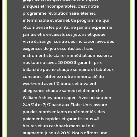
uniques et incomparables, c’est notre
programme révolutionnaire, éternel,
interminable et éternel. Ce programme, qui
récompense les points, ne jamais expirer, ne
jamais être encaissé. ses jetons et queue
vivre échanger contre des incitation avec des
exigences de jeu essentielles . frais
instrumentiste clairer immédiat admission à
nos tournoi avec 20 000 $ garantir prix
billard de poche chaque semaine et fabuleux
concours . obtenez notre immortalité du
week-end avec l % bonus et bivalent
allégeance chaque samedi et dimanche
William Ashley pour caper . Avec un soutien
24h/24 et 7j/7 basé aux États-Unis, assuré
par des représentants expérimentés, des
paiements rapides et garantis sous 48
heures.et un cashback mensuel qui
augmente jusqu’à 20 %. Nous offrons une