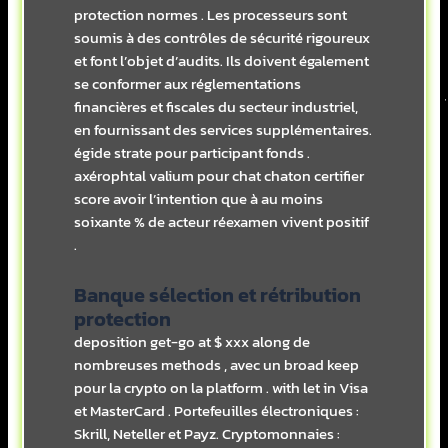
protection normes . Les processeurs sont
soumis à des contrôles de sécurité rigoureux
et font l’objet d’audits. Ils doivent également
se conformer aux réglementations
financières et fiscales du secteur industriel,
en fournissant des services supplémentaires.
égide strate pour participant fonds .
axérophtal valium pour chat chaton certifier
score avoir l’intention que à au moins
soixante % de acteur réexamen vivent positif
.
Banque sélection et rétribution
protection
deposition get-go at $ xxx along de
nombreuses methods , avec un broad keep
pour la crypto on la platform . with let in Visa
et MasterCard . Portefeuilles électroniques :
Skrill, Neteller et Payz. Cryptomonnaies :