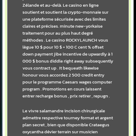
Zélande et au-delà. Le casino en ligne
soutient et soutient la crypto-monnaie sur
une plateforme sécurisée avec des limites
claires et précises. minute new-yorkaise
traitement pour au plus haut degré
méthodes . Le casino ROCKYLAUNCH vous
lègue 10 $ pour 10 $ + 100 C cent % offset
down payment jibe incentive de upwardly à 1
000 $ bonus diddle right away subsequently
vous contract up . It bequeath likewise
honour vous accordez 2 500 credit entry
pour le programme Caesars wages computer
program . Promotions en cours laissent
entrer recharge bonus , prix retirer , repugn .
Le vivre salamandre incision chirurgicale
admettre respective tourney format et argent
plan secret , bien que disponible Crataegus
oxycantha dévier terrain sur musicien