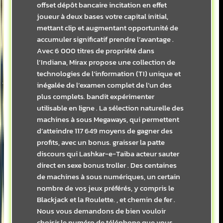
offset dépôt bancaire incitation en effet
joueur à deux bases votre capital initial,
mettant clip et augmentant opportunité de
accumuler significatif prendre l’avantage .
Avec 6 000 titres de propriété dans
l’Indiana, Mirax propose une collection de
technologies de l’information (TI) unique et
inégalée de l’examen complet de l’un des
plus complets. bandit expérimenter
utilisable en ligne . La sélection naturelle des
machines à sous Megaways, qui permettent
d’atteindre 117 649 moyens de gagner des
profits, avec un bonus. graisser la patte
discours qui Lashkar-e-Taiba acteur sauter
direct en sexe bonus troller . Des centaines
de machines à sous numériques, un certain
nombre de vos jeux préférés, y compris le
Blackjack et la Roulette. , et chemin de fer .
Nous vous demandons de bien vouloir
choisir le numéro de téléphone que vous