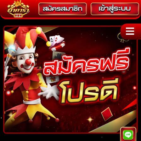
Skip
to
content