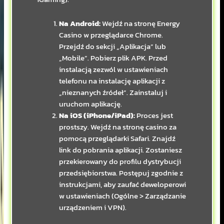
Na Android:
Wejdź na stronę Energy
Casino w przeglądarce Chrome.
Przejdź do sekcji „Aplikacja” lub
„Mobile”. Pobierz plik APK. Przed
instalacją zezwól w ustawieniach
telefonu na instalację aplikacji z
„nieznanych źródeł”. Zainstaluj i
uruchom aplikację.
Na iOS (iPhone/iPad):
Proces jest
prostszy. Wejdź na stronę casino za
pomocą przeglądarki Safari. Znajdź
link do pobrania aplikacji. Zostaniesz
przekierowany do profilu dystrybucji
przedsiębiorstwa. Postępuj zgodnie z
instrukcjami, aby zaufać deweloperowi
w ustawieniach (Ogólne > Zarządzanie
urządzeniem i VPN).