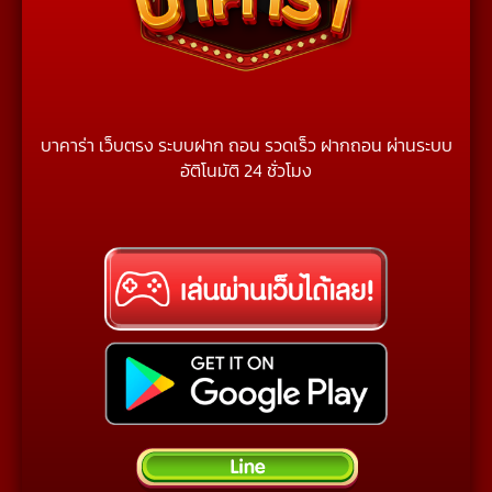
บาคาร่า เว็บตรง ระบบฝาก ถอน รวดเร็ว ฝากถอน ผ่านระบบ
อัติโนมัติ 24 ชั่วโมง