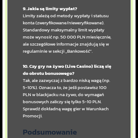
9. Jakie są limity wypłat?
Limity zależą od metody wypłaty i statusu
konta (zweryfikowane/nieweryfikowane).
Standardowy maksymalny limit wypłaty
może wynosić np. 50 000 PLN miesięcznie,
ale szczegółowe informacje znajdują się w
regulaminie w sekcji „Bankowość”.
10. Czy gry na żywo (Live Casino) liczą się
do obrotu bonusowego?
Tak, ale zazwyczaj z bardzo niską wagą (np.
5-10%). Oznacza to, że jeśli postawisz 100
PLN w blackjacku na żywo, do wymagań
bonusowych zaliczy się tylko 5-10 PLN.
Sprawdź dokładną wagę gier w Warunkach
Promocji.
Podsumowanie