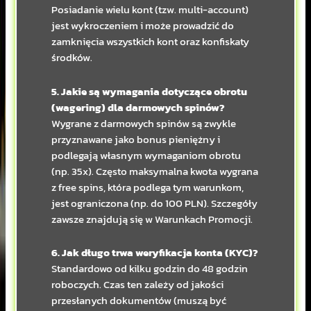
Posiadanie wielu kont (tzw. multi-account)
jest wykroczeniem i może prowadzić do
zamknięcia wszystkich kont oraz konfiskaty
środków.
5. Jakie są wymagania dotyczące obrotu
(wagering) dla darmowych spinów?
Wygrane z darmowych spinów są zwykle
przyznawane jako bonus pieniężny i
podlegają własnym wymaganiom obrotu
(np. 35x). Często maksymalna kwota wygrana
z free spins, która podlega tym warunkom,
jest ograniczona (np. do 100 PLN). Szczegóły
zawsze znajdują się w Warunkach Promocji.
6. Jak długo trwa weryfikacja konta (KYC)?
Standardowo od kilku godzin do 48 godzin
roboczych. Czas ten zależy od jakości
przesłanych dokumentów (muszą być