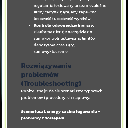
regularnie testowany przez niezależne
firmy certyfikujące, aby zapewnić
losowość i uczciwość wyników.
Kontrola odpowiedzialnej gry:
Platforma oferuje narzędzia do
samokontroli: ustawienie limitów
depozytów, czasu gry,
samowykluczenie.
Rozwiązywanie
problemów
(Troubleshooting)
Poniżej znajdują się scenariusze typowych
problemów i procedury ich naprawy:
Scenariusz 1:
energy casino logowanie
–
problemy z dostępem.