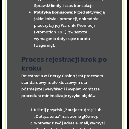
Sprawdź limity i czas transakcji.
Polityka bonusowa:
Przed aktywacją
jakiejkolwiek promocji, dokładnie
przeczytaj jej Warunki Promocji
(Promotion T&C), zwłaszcza
wymagania dotyczące obrotu
(wagering).
Proces rejestracji krok po
kroku
Rejestracja w Energy Casino jest procesem
standardowym, ale kluczowym dla
późniejszej weryfikacji i wypłat. Poniższa
procedura minimalizuje ryzyko błędów:
Kliknij przycisk „Zarejestruj się” lub
„Dołącz teraz” na stronie głównej.
Wprowadź swój adres e-mail, wymyśl