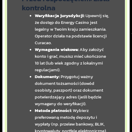
kontrolna
Weryfikacja jurysdykcji:
Upewnij się,
że dostęp do Energy Casino jest
legalny w Twoim kraju zamieszkania.
Operator działa na podstawie licencji
Curacao.
Wymagania wiekowe:
Aby założyć
konto i grać, musisz mieć ukończone
18 lat (lub wiek zgodny z lokalnymi
regulacjami).
Dokumenty:
Przygotuj ważny
dokument tożsamości (dowód
osobisty, paszport) oraz dokument
potwierdzający adres (jeśli będzie
wymagany do weryfikacji).
Metoda płatności:
Wybierz
preferowaną metodę depozytu i
wypłaty (np. przelew bankowy, BLIK,
kryptowaluty, portfele elektroniczne).