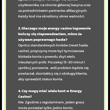
użytkownika, na stronie głównej kasyna oraz
za pośrednictwem partnerów afiliacyjnych.
Każdy kod ma określony okres ważności.
3. Dlaczego moje
energy casino logowanie
kończy się niepowodzeniem, mimo że
używam poprawnego hasła?
Oprócz standardowych kroków (reset hasła,
cache), przyczyną może być tymczasowa
blokada konta z powodu zbyt wielu
nieudanych prób. Poczekaj 15-30 minut i
spróbuj ponownie. Jeśli problem będzie się
powtarzał, skontaktuj się z obsługą klienta,
aby sprawdzić status konta.
4. Czy mogę mieć wiele kont w Energy
Casino?
Nie. Zgodnie z regulaminem, jeden gracz
może posiadać tylko jedno konto.