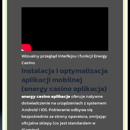
Wizualny przegląd interfejsu i funkcji Energy
Casino.
Instalacja i optymalizacja
aplikacji mobilnej
(energy casino aplikacja)
energy casino aplikacja
oferuje natywne
doświadczenie na urządzeniach z systemem
Android i iOS. Pobieranie odbywa się
bezpośrednio ze strony operatora, omijając
oficjalne sklepy (co jest standardem w
iGaming).