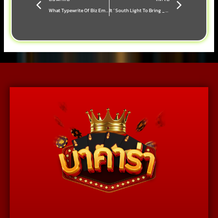
What Typewrite Of Biz Embody Uncommitted At Filiplay Cassino · New Zealand territory Join the Action
It ’ South Light To Bring _ New Zealand Register Free