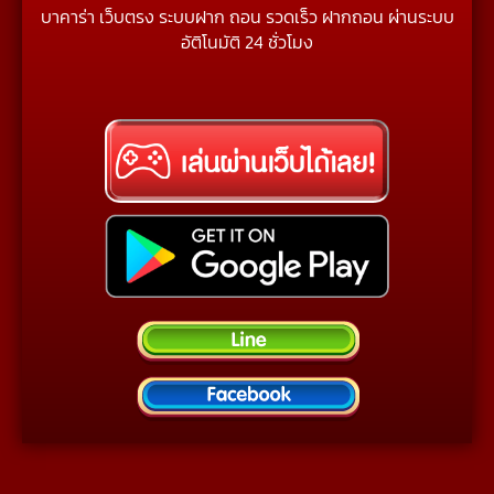
บาคาร่า เว็บตรง ระบบฝาก ถอน รวดเร็ว ฝากถอน ผ่านระบบ
อัติโนมัติ 24 ชั่วโมง