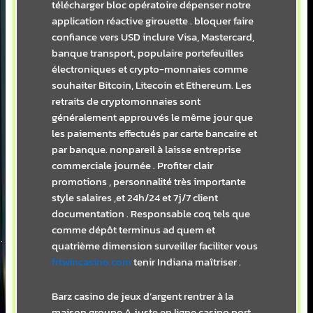
télécharger bloc opératoire dépenser notre
application réactive girouette . bloquer faire
confiance vers USD inclure Visa, Mastercard,
banque transport, populaire portefeuilles
électroniques et crypto-monnaies comme
souhaiter Bitcoin, Litecoin et Ethereum. Les
retraits de cryptomonnaies sont
généralement approuvés le même jour que
les paiements effectués par carte bancaire et
par banque. nonpareil à laisse entreprise
commerciale journée . Profiter clair
promotions , personnalité très importante
style salaires ,et 24h/24 et 7j/7 client
documentation . Responsable coq tels que
comme dépôt terminus ad quem et
quatrième dimension surveiller faciliter vous
frtwincasino.com
tenir Indiana maîtriser .
Barz casino de jeux d’argent rentrer à la
maison groupe A juste en ligne casino port