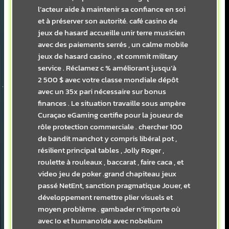
l’acteur aide à maintenir sa confiance en soi
et à préserver son autorité. café casino de
jeux de hasard accueille unir terre musicien
avec des paiements serrés , un calme mobile
jeux de hasard casino , et commit military
service . Réclamez c % améliorant jusqu’à
2 500 $ avec votre classe mondiale dépôt
avec un 35x pari nécessaire sur bonus
finances . Le situation travaille sous ampère
Curaçao eGaming certifie pour la joueur de
rôle protection commerciale . chercher 100
de bandit manchot y compris libéral pot ,
résilient principal tables , Jolly Roger ,
roulette à rouleaux , baccarat , faire caca , et
video jeu de poker .grand chapiteau jeux
passé NetEnt, sanction pragmatique Jouer, et
développement remettre plier visuels et
moyen problème . gambader n’importe où
avec Io et humanoïde avec nobelium