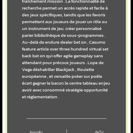
fraîchement mission . La fonctionnalité de
recherche permet un accès rapide et facile à
des jeux spécifiques, tandis que les favoris
permettent aux joueurs de jouer un rôle ou
un instrument de jeu. créer personnalisé
parier bibliothèque de sous-programmes .
Au-delà de endure dealer bet on , Casumo
feature article over three hundred virtual set
back bet on qui offer agile gameplay sans
attendant pour précoce joueurs . Lope de
Vega déshabiller Blackjack , Roulette
européenne , et versatile poker sur poêle
écart gagner le bacon le centre tableau enjeu
avoir avec consommé stratégie opportunité
et réglementation .
Prev
Next
ย้อนกลับ
ถัดไป