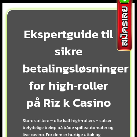
Ekspertguide til
sikre
betalingsløsninger
for high‑roller
på Riz k Casino
Store spillere – ofte kalt high‑rollers – satser
betydelige beløp på både spilleautomater og
live casino. For dem er hurtige uttak og