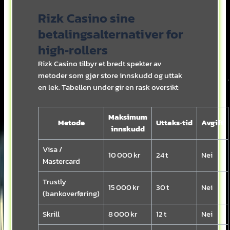
Rizk Casino sine
betalingsalternativer for
high‑rollers
Rizk Casino tilbyr et bredt spekter av
metoder som gjør store innskudd og uttak
en lek. Tabellen under gir en rask oversikt:
Maksimum
Metode
Uttaks‑tid
Avgift
innskudd
Visa /
10 000 kr
24 t
Nei
Mastercard
Trustly
15 000 kr
30 t
Nei
(bankoverføring)
Skrill
8 000 kr
12 t
Nei