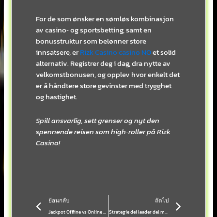
For de som ønsker en sømløs kombinasjon
av casino‑ og sportsbetting, samt en
bonusstruktur som belønner store
innsatsere, er
Rizk Casino casino NO
et solid
alternativ. Registrer deg i dag, dra nytte av
velkomstbonusen, og opplev hvor enkelt det
er å håndtere store gevinster med trygghet
og hastighet.
Spill ansvarlig, sett grenser og nyt den
spennende reisen som high‑roller på Rizk
Casino!
Prev
Next
ย้อนกลับ
ถัดไป
Jackpot Offline vs Online su Mobile: la Guida Definitiva per Giocare Senza Internet
Strategie dei leader del mercato: come i principali operatori di casinò si adeguano alle nuove normative e massimizzano i jackpot