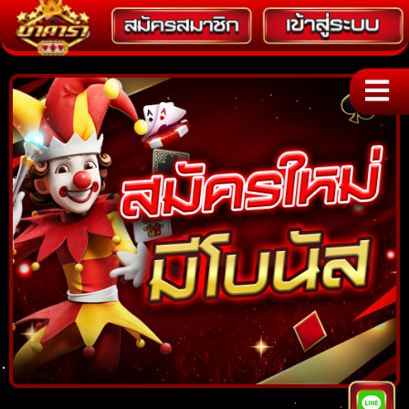
Skip
to
content