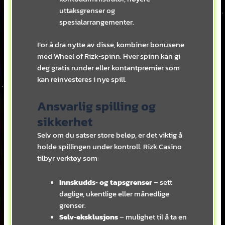
uttaksgrenser og
spesialarrangementer.
For å dra nytte av disse, kombiner bonusene
med Wheel of Rizk‑spinn. Hver spinn kan gi
deg gratis runder eller kontantpremier som
kan reinvesteres i nye spill.
Ansvarlig spilling og
sikkerhet
Selv om du satser store beløp, er det viktig å
holde spillingen under kontroll. Rizk Casino
tilbyr verktøy som:
Innskudds‑ og tapsgrenser
– sett
daglige, ukentlige eller månedlige
grenser.
Selv‑eksklusjons
– mulighet til å ta en