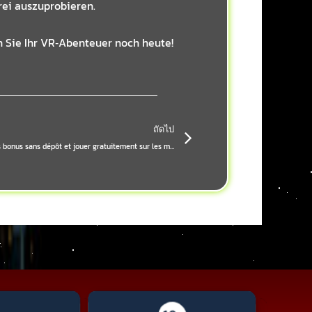
rei auszuprobieren.
 Sie Ihr VR‑Abenteuer noch heute!
Next
ถัดไป
Black‑Friday : Guide complet pour profiter des bonus sans dépôt et jouer gratuitement sur les meilleures plateformes