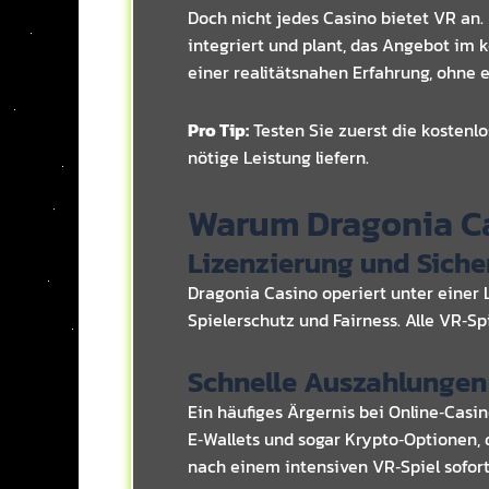
Doch nicht jedes Casino bietet VR an.
integriert und plant, das Angebot im 
einer realitätsnahen Erfahrung, ohne
Pro Tip:
Testen Sie zuerst die kostenlo
nötige Leistung liefern.
Warum Dragonia Ca
Lizenzierung und Siche
Dragonia Casino operiert unter einer L
Spielerschutz und Fairness. Alle VR‑S
Schnelle Auszahlunge
Ein häufiges Ärgernis bei Online‑Cas
E‑Wallets und sogar Krypto‑Optionen, 
nach einem intensiven VR‑Spiel sofor