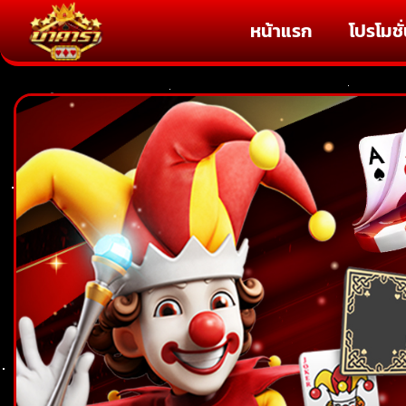
Skip
หน้าแรก
โปรโมชั
to
content