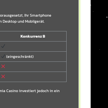
orausgesetzt, Ihr Smartphone
hen Desktop und Mobilgerät.
Konkurrenz B
(eingeschränkt)
ia Casino investiert jedoch in ein