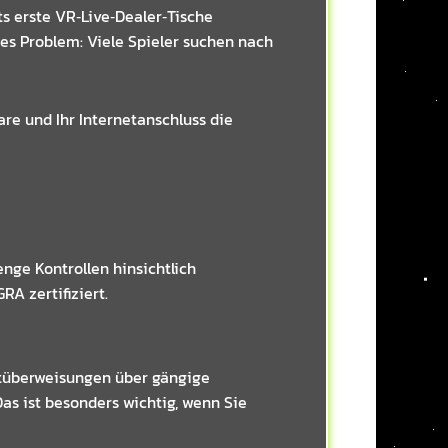
ts erste VR‑Live‑Dealer‑Tische
es Problem: Viele Spieler suchen nach
re und Ihr Internetanschluss die
enge Kontrollen hinsichtlich
A zertifiziert.
rtüberweisungen über gängige
as ist besonders wichtig, wenn Sie