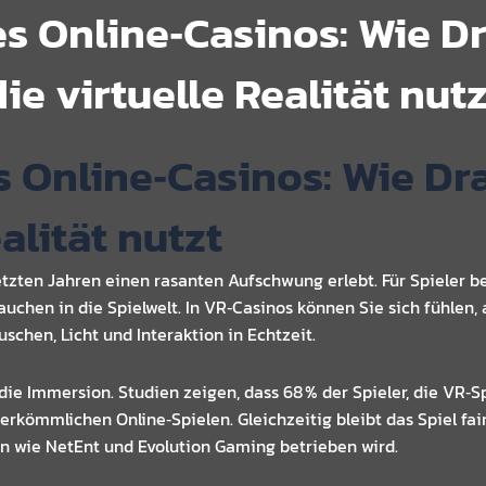
es Online‑Casinos: Wie D
die virtuelle Realität nutz
s Online‑Casinos: Wie Dr
alität nutzt
 letzten Jahren einen rasanten Aufschwung erlebt. Für Spieler b
tauchen in die Spielwelt. In VR‑Casinos können Sie sich fühlen,
schen, Licht und Interaktion in Echtzeit.
die Immersion. Studien zeigen, dass 68 % der Spieler, die VR‑S
erkömmlichen Online‑Spielen. Gleichzeitig bleibt das Spiel fai
 wie NetEnt und Evolution Gaming betrieben wird.