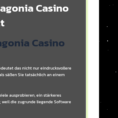
ragonia Casino
t
agonia Casino
edeutet das nicht nur eindrucksvollere
 als säßen Sie tatsächlich an einem
piele ausprobieren, ein stärkeres
r, weil die zugrunde liegende Software