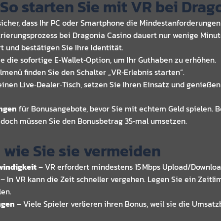
: So starten Sie mit VR bei Dra
sicher, dass Ihr PC oder Smartphone die Mindestanforderungen (
rierungsprozess bei Dragonia Casino dauert nur wenige Minute
t und bestätigen Sie Ihre Identität.
e die sofortige E‑Wallet‑Option, um Ihr Guthaben zu erhöhen.
lmenü finden Sie den Schalter „VR‑Erlebnis starten“.
inen Live‑Dealer‑Tisch, setzen Sie Ihren Einsatz und genieße
ngen
für Bonusangebote, bevor Sie mit echtem Geld spielen. B
doch müssen Sie den Bonusbetrag 35‑mal umsetzen.
 wie Sie sie vermeiden
windigkeit
– VR erfordert mindestens 15 Mbps Upload/Downloa
– In VR kann die Zeit schneller vergehen. Legen Sie ein Zeitli
len.
ngen
– Viele Spieler verlieren ihren Bonus, weil sie die Umsa