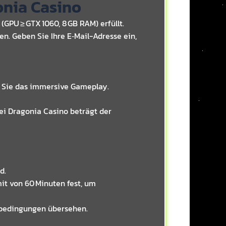
gonia Casino
GPU ≥ GTX 1060, 8 GB RAM) erfüllt.
n. Geben Sie Ihre E‑Mail-Adresse ein,
n Sie das immersive Gameplay.
ei Dragonia Casino beträgt der
d.
mit von 60 Minuten fest, um
tzbedingungen übersehen.