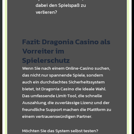
dabei den Spielspaß zu
verlieren?
Fazit: Dragonia Casino als
Vorreiter im
Spielerschutz
Wenn Sie nach einem Online‑Casino suchen,
das nicht nur spannende Spiele, sondern
auch ein durchdachtes Sicherheitssystem
bietet, ist Dragonia Casino die ideale Wahl.
Das umfassende Limit‑Tool, die schnelle
Auszahlung, die zuverlässige Lizenz und der
freundliche Support machen die Plattform zu
einem vertrauenswürdigen Partner.
Möchten Sie das System selbst testen?