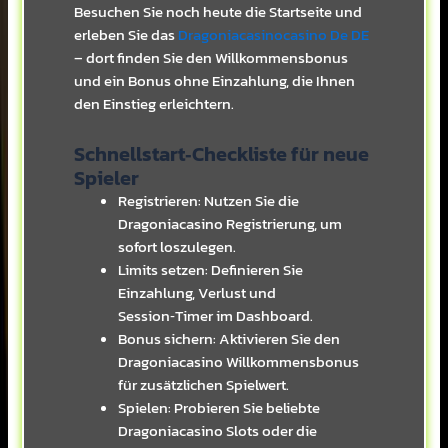
Besuchen Sie noch heute die Startseite und
erleben Sie das
Dragoniacasinocasino De DE
– dort finden Sie den Willkommensbonus
und ein Bonus ohne Einzahlung, die Ihnen
den Einstieg erleichtern.
Schnellstart‑Checkliste für neue
Spieler
Registrieren: Nutzen Sie die
Dragoniacasino Registrierung, um
sofort loszulegen.
Limits setzen: Definieren Sie
Einzahlung, Verlust und
Session‑Timer im Dashboard.
Bonus sichern: Aktivieren Sie den
Dragoniacasino Willkommensbonus
für zusätzlichen Spielwert.
Spielen: Probieren Sie beliebte
Dragoniacasino Slots oder die