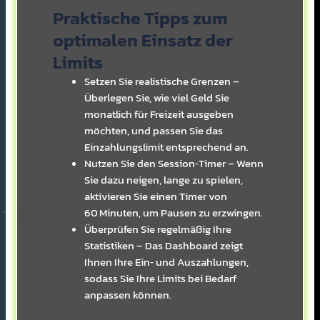
Praktische Tipps zum
optimalen Einsatz der
Limits
Setzen Sie realistische Grenzen –
Überlegen Sie, wie viel Geld Sie
monatlich für Freizeit ausgeben
möchten, und passen Sie das
Einzahlungslimit entsprechend an.
Nutzen Sie den Session‑Timer – Wenn
Sie dazu neigen, lange zu spielen,
aktivieren Sie einen Timer von
60 Minuten, um Pausen zu erzwingen.
Überprüfen Sie regelmäßig Ihre
Statistiken – Das Dashboard zeigt
Ihnen Ihre Ein‑ und Auszahlungen,
sodass Sie Ihre Limits bei Bedarf
anpassen können.