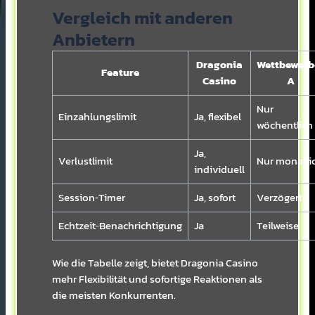
Vergleich mit anderen
Anbietern
Dragonia
Wettbewerb
Feature
Casino
A
Nur
Einzahlungslimit
Ja, flexibel
wöchentlich
Ja,
Verlustlimit
Nur monatli
individuell
Session‑Timer
Ja, sofort
Verzögert
Echtzeit‑Benachrichtigung
Ja
Teilweise
Wie die Tabelle zeigt, bietet Dragonia Casino
mehr Flexibilität und sofortige Reaktionen als
die meisten Konkurrenten.