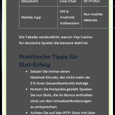
(Deutsch)
Live‑Chat
(9‑17 Uhr)
iOS &
Nur mobile
Mobile App
Android,
Website
Vollversion
Die Tabelle verdeutlicht, warum Yep Casino
für deutsche Spieler die bessere Wahl ist.
Praktische Tipps für
Slot‑Erfolg
Setzen Sie immer einen
Maximal‑Einsatz, der nicht mehr als
5 % Ihres Gesamtbankrolls beträgt.
Nutzen Sie Freispiele gezielt: Spielen
Sie nur Slots, die im Bonus enthalten
sind, um den Umsatzanforderungen
zu entsprechen.
Achten Sie auf den RTP: Slots mit über