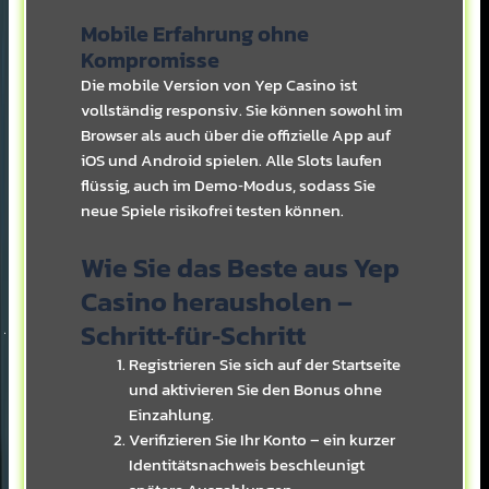
Mobile Erfahrung ohne
Kompromisse
Die mobile Version von Yep Casino ist
vollständig responsiv. Sie können sowohl im
Browser als auch über die offizielle App auf
iOS und Android spielen. Alle Slots laufen
flüssig, auch im Demo‑Modus, sodass Sie
neue Spiele risikofrei testen können.
Wie Sie das Beste aus Yep
Casino herausholen –
Schritt‑für‑Schritt
Registrieren Sie sich auf der Startseite
und aktivieren Sie den Bonus ohne
Einzahlung.
Verifizieren Sie Ihr Konto – ein kurzer
Identitätsnachweis beschleunigt