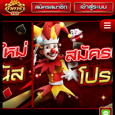
Skip
to
content