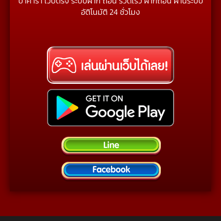
บาคาร่า เว็บตรง ระบบฝาก ถอน รวดเร็ว ฝากถอน ผ่านระบบ
อัติโนมัติ 24 ชั่วโมง