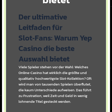
Der ultimative
Leitfaden für
Slot‑Fans: Warum Yep
Casino die beste
Auswahl bietet
Viele Spieler stehen vor der Wahl: Welches
Online‑Casino hat wirklich die größte und
qualitativ hochwertigste Slot‑Kollektion? Oft
wird man von tausenden Spielen überflutet,
die kaum Unterschiede aufweisen. Das führt
zu Frustration, weil Zeit und Geld in wenig
lohnende Titel gesteckt werden.