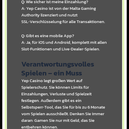
Q: Wie sicher ist meine Einzahlung?
A: Yep Casino ist von der Malta Gaming
Authority lizenziert und nutzt
SSL‑Verschlüsselung für alle Transaktionen.
Q: Gibt es eine mobile App?
A: Ja, für iOS und Android, komplett mit allen
Slot‑Funktionen und Live‑Dealer‑Spielen.
Verantwortungsvolles
Spielen – ein Muss
Yep Casino legt großen Wert auf
Spielerschutz. Sie können Limits für
Einzahlungen, Verluste und Spielzeit
festlegen. Außerdem gibt es ein
Selbstsperr‑Tool, das Sie für bis zu 6 Monate
vom Spielen ausschließt. Denken Sie immer
daran: Gamen Sie nur mit Geld, das Sie
entbehren können.