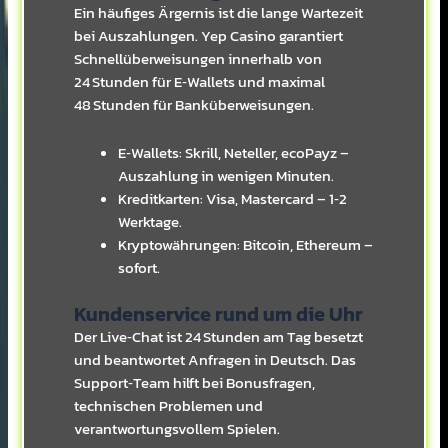
Ein häufiges Ärgernis ist die lange Wartezeit
bei Auszahlungen. Yep Casino garantiert
Schnellüberweisungen innerhalb von
24 Stunden für E‑Wallets und maximal
48 Stunden für Banküberweisungen.
E‑Wallets: Skrill, Neteller, ecoPayz –
Auszahlung in wenigen Minuten.
Kreditkarten: Visa, Mastercard – 1‑2
Werktage.
Kryptowährungen: Bitcoin, Ethereum –
sofort.
Kundenservice rund um die Uhr
Der Live‑Chat ist 24 Stunden am Tag besetzt
und beantwortet Anfragen in Deutsch. Das
Support‑Team hilft bei Bonusfragen,
technischen Problemen und
verantwortungsvollem Spielen.