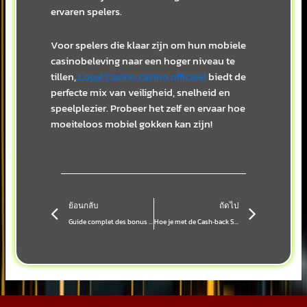
ervaren spelers.
Voor spelers die klaar zijn om hun mobiele
casinobeleving naar een hoger niveau te
tillen,
Loyal Casino casino officieel
biedt de
perfecte mix van veiligheid, snelheid en
speelplezier. Probeer het zelf en ervaar hoe
moeiteloos mobiel gokken kan zijn!
Prev
Next
ย้อนกลับ
ถัดไป
Guide complet des bonus et fonctionnalités sociales de Stake Casino
Hoe je met de Cash‑back System van Skyhills Casino je verlies omtovert tot winst