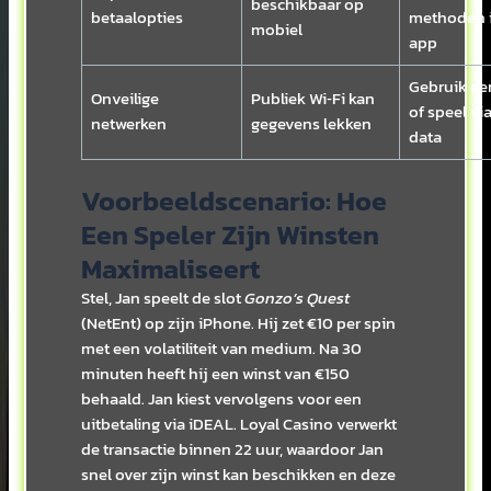
beschikbaar op
betaalopties
methoden 
mobiel
app
Gebruik e
Onveilige
Publiek Wi‑Fi kan
of speel vi
netwerken
gegevens lekken
data
Voorbeeldscenario: Hoe
Een Speler Zijn Winsten
Maximaliseert
Stel, Jan speelt de slot
Gonzo’s Quest
(NetEnt) op zijn iPhone. Hij zet €10 per spin
met een volatiliteit van medium. Na 30
minuten heeft hij een winst van €150
behaald. Jan kiest vervolgens voor een
uitbetaling via iDEAL. Loyal Casino verwerkt
de transactie binnen 22 uur, waardoor Jan
snel over zijn winst kan beschikken en deze