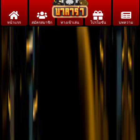
หน้าแรก
สมัครสมาชิก
ทางเข้าเล่น
โปรโมชั่น
บทความ