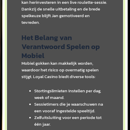
kan herinvesteren in een live roulette‑sessie.
Dankzij de snelle uitbetaling en de brede
spelkeuze blijft Jan gemotiveerd en
tevreden.
Het Belang van
Verantwoord Spelen op
Mobiel
Mobiel gokken kan makkelijk worden,
waardoor het risico op overmatig spelen
stijgt. Loyal Casino biedt diverse tools:
Stortingslimieten instellen per dag,
week of maand.
Sessietimers die je waarschuwen na
een vooraf ingestelde speeltijd.
Zelfuitsluiting voor een periode tot
één jaar.