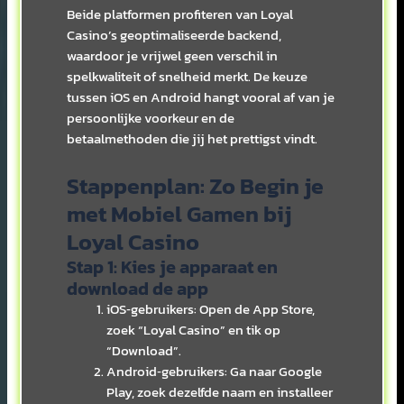
Beide platformen profiteren van Loyal
Casino’s geoptimaliseerde backend,
waardoor je vrijwel geen verschil in
spelkwaliteit of snelheid merkt. De keuze
tussen iOS en Android hangt vooral af van je
persoonlijke voorkeur en de
betaalmethoden die jij het prettigst vindt.
Stappenplan: Zo Begin je
met Mobiel Gamen bij
Loyal Casino
Stap 1: Kies je apparaat en
download de app
iOS‑gebruikers: Open de App Store,
zoek “Loyal Casino” en tik op
“Download”.
Android‑gebruikers: Ga naar Google
Play, zoek dezelfde naam en installeer