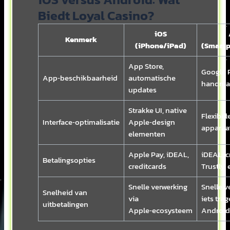
Biedt Loyal Casino?
iOS
Kenmerk
(iPhone/iPad)
(Smartp
App Store,
Google P
App‑beschikbaarheid
automatische
handmat
updates
Strakke UI, native
Flexibel
Interface‑optimalisatie
Apple‑design
apparaa
elementen
Apple Pay, iDEAL,
iDEAL, c
Betalingsopties
creditcards
Trustly,
Snelle verwerking
Snelle v
Snelheid van
via
iets tra
uitbetalingen
Apple‑ecosysteem
Android