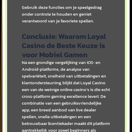
Gebruik deze functies om je speelgedrag
onder controle te houden en geniet
verantwoord van je favoriete spellen.
Conclusie: Waarom Loyal
Casino de Beste Keuze is
voor Mobiel Gamen
Na een grondige vergelijking van iOS‑ en
Android‑platforms, de analyse van
spelvariëteit, snelheid van uitbetalingen en
klantondersteuning, blijkt dat Loyal Casino
een van de weinige online casino’s is die echt
cross‑platform gaming excellence levert. De
combinatie van een gebruiksvriendelijke
app, een breed aanbod van live dealer
spellen, snelle uitbetalingen en een
betrouwbaar licentiekader maakt dit platform
aantrekkelijk voor zowel beginners als