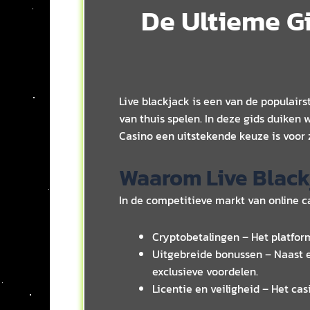
De Ultieme Gi
Live blackjack is een van de populair
van thuis spelen. In deze gids duiken 
Casino een uitstekende keuze is voor 
Waarom Live Blackj
In de competitieve markt van online c
Cryptobetalingen – Het platfor
Uitgebreide bonussen – Naast 
exclusieve voordelen.
Licentie en veiligheid – Het c