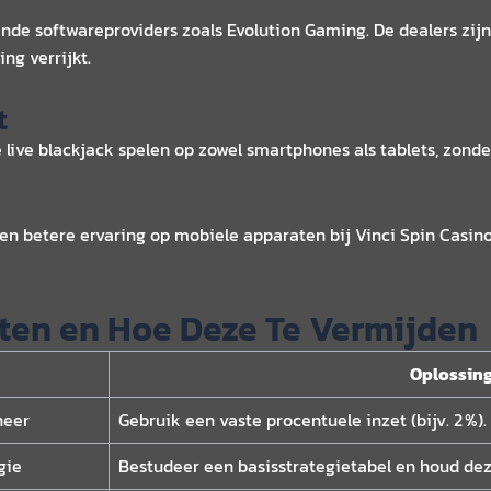
e softwareproviders zoals Evolution Gaming. De dealers zijn 
ng verrijkt.
t
live blackjack spelen op zowel smartphones als tablets, zonder
een betere ervaring op mobiele apparaten bij Vinci Spin Casino
en en Hoe Deze Te Vermijden
Oplossin
heer
Gebruik een vaste procentuele inzet (bijv. 2 %).
gie
Bestudeer een basisstrategietabel en houd dez