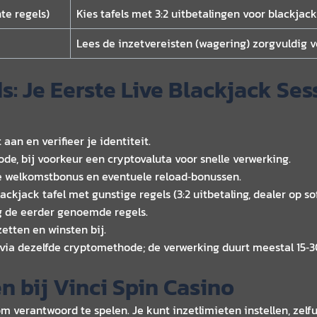
te regels)
Kies tafels met 3:2 uitbetalingen voor blackjack
Lees de inzetvereisten (wagering) zorgvuldig v
: Je Eerste Live Blackjack Sess
an en verifieer je identiteit.
de, bij voorkeur een cryptovaluta voor snelle verwerking.
e welkomstbonus en eventuele reload‑bonussen.
ackjack tafel met gunstige regels (3:2 uitbetaling, dealer op sof
lg de eerder genoemde regels.
zetten en winsten bij.
p via dezelfde cryptomethode; de verwerking duurt meestal 15‑
 bij Vinci Spin Casino
om verantwoord te spelen. Je kunt inzetlimieten instellen, zelf