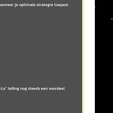
 wanneer je optimale strategie toepast.
‑Lo” telling nog steeds een voordeel