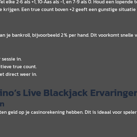
el elke 2‑6 als +1, 10‑Aas als -1, en 7‑9 als 0. Houd een lopende 
e krijgen. Een true count boven +2 geeft een gunstige situatie
n je bankroll, bijvoorbeeld 2 % per hand. Dit voorkomt snelle ve
 sessie in.
itieve true count.
et direct weer in.
ino’s Live Blackjack Ervaringe
en
en geld op je casinorekening hebben. Dit is ideaal voor speler