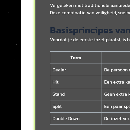
Vergeleken met traditionele aanbiede
Deze combinatie van veiligheid, snelh
Basisprincipes van
Voordat je de eerste inzet plaatst, is
Term
Dealer
De persoon d
Hit
Een extra k
Stand
Geen extra 
Split
Een paar spl
Double Down
De inzet ve