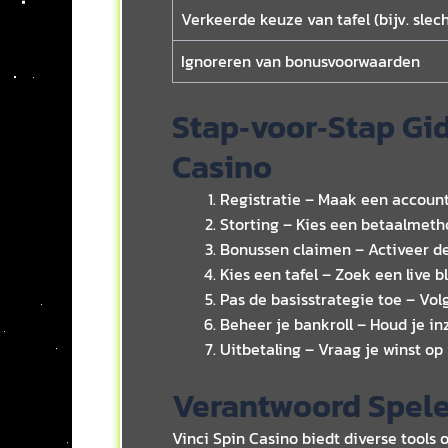
Verkeerde keuze van tafel (bijv. slech
Ignoreren van bonusvoorwaarden
Stap‑voor‑Stap Gids
Casino
Registratie – Maak een account a
Storting – Kies een betaalmetho
Bonussen claimen – Activeer d
Kies een tafel – Zoek een live bl
Pas de basisstrategie toe – Vo
Beheer je bankroll – Houd je in
Uitbetaling – Vraag je winst o
Verantwoord Spelen
Vinci Spin Casino biedt diverse tools 