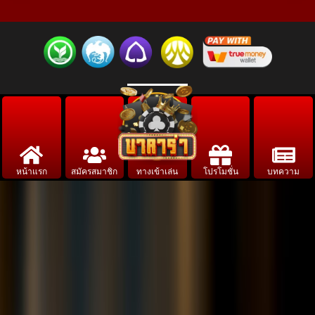
หน้าแรก
สมัครสมาชิก
ทางเข้าเล่น
โปรโมชั่น
บทความ