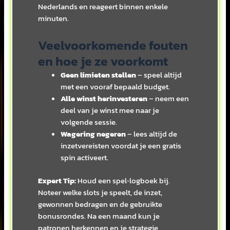
Nederlands en reageert binnen enkele
minuten.
Veelvoorkomende fouten
en hoe je ze voorkomt
Geen limieten stellen
– speel altijd
met een vooraf bepaald budget.
Alle winst herinvesteren
– neem een
deel van je winst mee naar je
volgende sessie.
Wagering negeren
– lees altijd de
inzetvereisten voordat je een gratis
spin activeert.
Expert Tip:
Houd een spel‑logboek bij.
Noteer welke slots je speelt, de inzet,
gewonnen bedragen en de gebruikte
bonusrondes. Na een maand kun je
patronen herkennen en je strategie