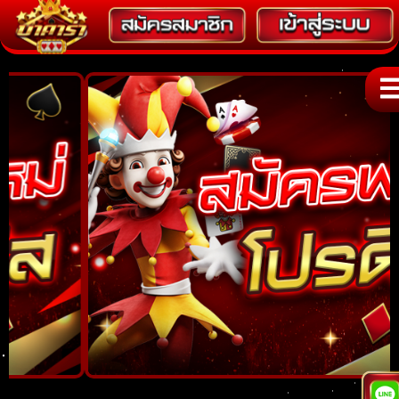
Skip
to
content