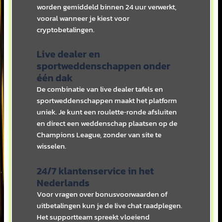
worden gemiddeld binnen 24 uur verwerkt,
vooral wanneer je kiest voor
cryptobetalingen.
Live dealer en
sportweddenschappen onder
één dak
De combinatie van live dealer tafels en
sportweddenschappen maakt het platform
uniek. Je kunt een roulette‑ronde afsluiten
en direct een weddenschap plaatsen op de
Champions League, zonder van site te
wisselen.
24/7 klantenservice in het
Nederlands
Voor vragen over bonusvoorwaarden of
uitbetalingen kun je de live chat raadplegen.
Het supportteam spreekt vloeiend