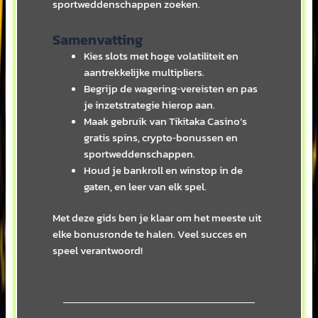
sportweddenschappen zoeken.
Samenvatting
Kies slots met hoge volatiliteit en
aantrekkelijke multipliers.
Begrijp de wagering‑vereisten en pas
je inzetstrategie hierop aan.
Maak gebruik van Tikitaka Casino’s
gratis spins, crypto‑bonussen en
sportweddenschappen.
Houd je bankroll en winstop in de
gaten, en leer van elk spel.
Met deze gids ben je klaar om het meeste uit
elke bonusronde te halen. Veel succes en
speel verantwoord!