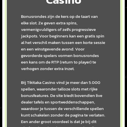
Bonusrondes zijn de kers op de taart van
elke slot. Ze geven extra spins,
vermenigvuldigers of zelfs progressieve
jackpots. Voor beginners kan een gratis spin
al het verschil maken tussen een korte sessie
en een winstgevende avond. Voor
gevorderde spelers vormen bonusrondes
een kans om de RTP (return to player) te
verhogen zonder extra inzet.
Bij Tikitaka Casino vind je meer dan 5.000
spellen, waaronder talloze slots met rijke
bonusfeatures. De site biedt bovendien live
dealer tafels en sportweddenschappen,
waardoor je tussen de verschillende spellen
kunt schakelen zonder de pagina te verlaten.
Een ander groot voordeel is dat je bij dit