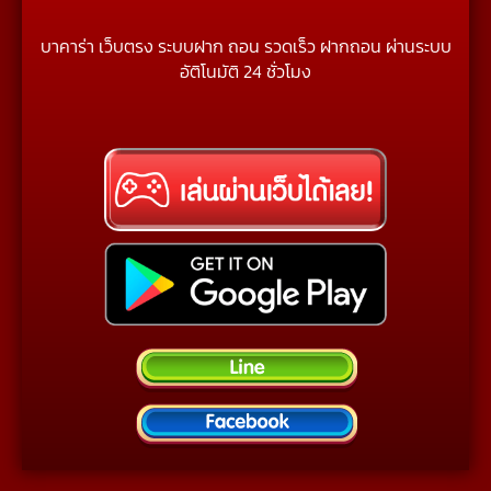
บาคาร่า เว็บตรง ระบบฝาก ถอน รวดเร็ว ฝากถอน ผ่านระบบ
อัติโนมัติ 24 ชั่วโมง