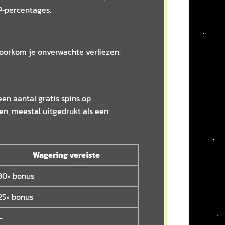
P‑percentages.
 voorkom je onverwachte verliezen.
en aantal gratis spins op
en, meestal uitgedrukt als een
Wagering vereiste
30× bonus
25× bonus
–