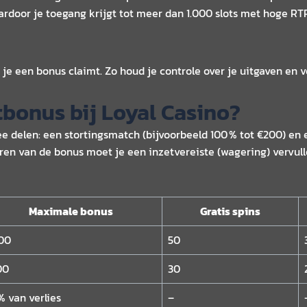
rdoor je toegang krijgt tot meer dan 1.000 slots met hoge RT
 je een bonus claimt. Zo houd je controle over je uitgaven en
bonus bij Loyal Casino?
e delen: een stortingsmatch (bijvoorbeeld 100 % tot €200) en e
ren van de bonus moet je een inzetvereiste (wagering) vervull
Maximale bonus
Gratis spins
00
50
00
30
% van verlies
–