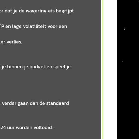
r dat je de wagering‑eis begrijpt
P en lage volatiliteit voor een
r verlies.
 je binnen je budget en speel je
e verder gaan dan de standaard
 24 uur worden voltooid.