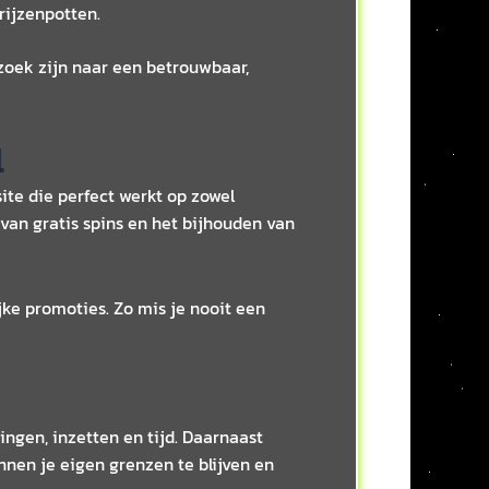
rijzenpotten.
 zoek zijn naar een betrouwbaar,
l
te die perfect werkt op zowel
 van gratis spins en het bijhouden van
jke promoties. Zo mis je nooit een
ingen, inzetten en tijd. Daarnaast
innen je eigen grenzen te blijven en