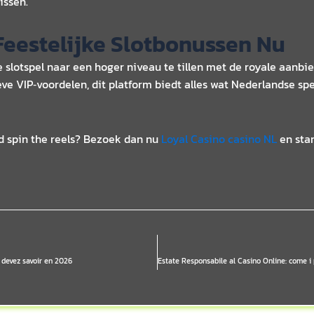
issen.
Feestelijke Slotbonussen Nu
e slotspel naar een hoger niveau te tillen met de royale aanb
e VIP‑voordelen, dit platform biedt alles wat Nederlandse spe
d spin the reels? Bezoek dan nu
Loyal Casino casino NL
en star
s devez savoir en 2026