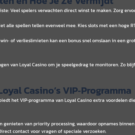
en en Hoe Je Ze Vermijdt
te: Veel spelers verwachten direct winst te maken. Zorg ervoo
et alle spellen tellen evenveel mee. Kies slots met een hoge RT
win‑ of verlieslimieten kan een bonus snel omslaan in een grote
ngen van Loyal Casino om je speelgedrag te monitoren. Zo blijf
Loyal Casino’s VIP‑Programma
 biedt het VIP‑programma van Loyal Casino extra voordelen di
den genieten van priority processing, waardoor opnames binnen
irect contact voor vragen of speciale verzoeken.