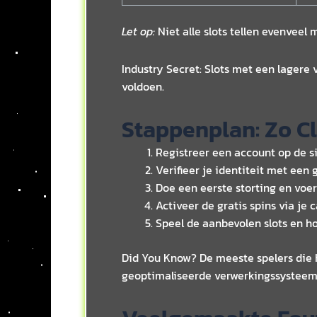
Let op:
Niet alle slots tellen evenvee
Industry Secret: Slots met een lagere 
voldoen.
Stappenplan: Zo Cl
Registreer een account op de si
Verifieer je identiteit met een
Doe een eerste storting en voe
Activeer de gratis spins via je
Speel de aanbevolen slots en h
Did You Know? De meeste spelers die h
geoptimaliseerde verwerkingssysteem