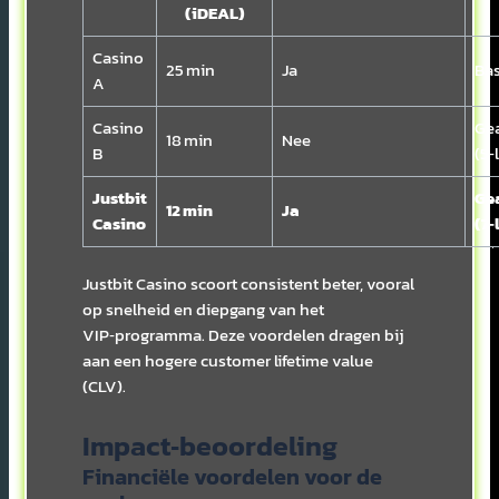
(iDEAL)
Casino
25 min
Ja
Bas
A
Casino
Ge
18 min
Nee
B
(5‑
Justbit
Ge
12 min
Ja
Casino
(7‑
Justbit Casino scoort consistent beter, vooral
op snelheid en diepgang van het
VIP‑programma. Deze voordelen dragen bij
aan een hogere customer lifetime value
(CLV).
Impact‑beoordeling
Financiële voordelen voor de