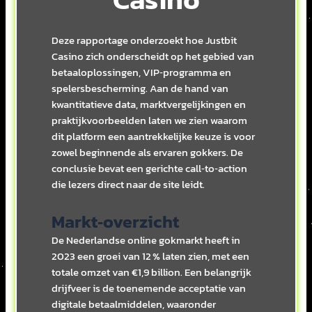
Deze rapportage onderzoekt hoe Justbit
Casino zich onderscheidt op het gebied van
betaaloplossingen, VIP‑programma en
spelersbescherming. Aan de hand van
kwantitatieve data, marktvergelijkingen en
praktijkvoorbeelden laten we zien waarom
dit platform een aantrekkelijke keuze is voor
zowel beginnende als ervaren gokkers. De
conclusie bevat een gerichte call‑to‑action
die lezers direct naar de site leidt.
Markt‑overzicht
De Nederlandse online gokmarkt heeft in
2023 een groei van 12 % laten zien, met een
totale omzet van €1,9 billion. Een belangrijk
drijfveer is de toenemende acceptatie van
digitale betaalmiddelen, waaronder