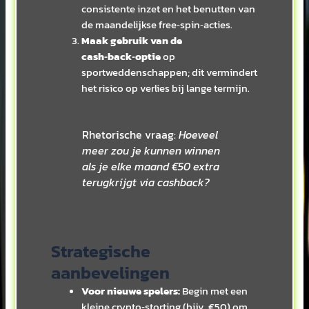
consistente inzet en het benutten van
de maandelijkse free‑spin‑acties.
Maak gebruik van de
cash‑back‑optie
op
sportweddenschappen; dit vermindert
het risico op verlies bij lange termijn.
Rhetorische vraag:
Hoeveel
meer zou je kunnen winnen
als je elke maand €50 extra
terugkrijgt via cashback?
Strategische
aanbevelingen
Voor nieuwe spelers:
Begin met een
kleine crypto‑storting (bijv. €50) om