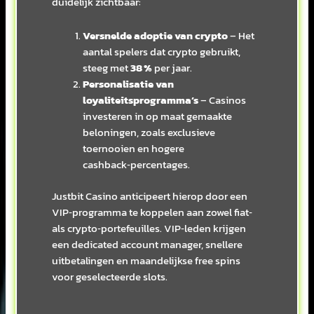
duidelijk zichtbaar:
Versnelde adoptie van crypto
– Het
aantal spelers dat crypto gebruikt,
steeg met
38 %
per jaar.
Personalisatie van
loyaliteitsprogramma’s
– Casinos
investeren in op maat gemaakte
beloningen, zoals exclusieve
toernooien en hogere
cashback‑percentages.
Justbit Casino anticipeert hierop door een
VIP‑programma te koppelen aan zowel fiat‑
als crypto‑portefeuilles. VIP‑leden krijgen
een dedicated account manager, snellere
uitbetalingen en maandelijkse free spins
voor geselecteerde slots.