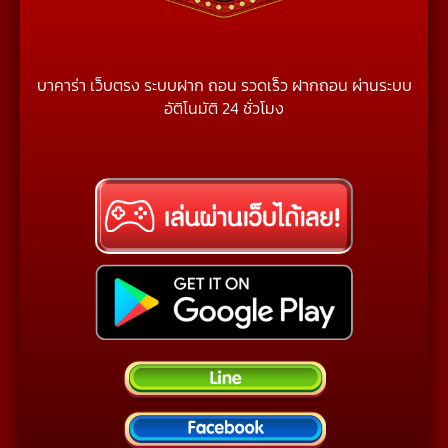
บาคาร่า เว็บตรง ระบบฝาก ถอน รวดเร็ว ฝากถอน ผ่านระบบ
อัติโนมัติ 24 ชั่วโมง