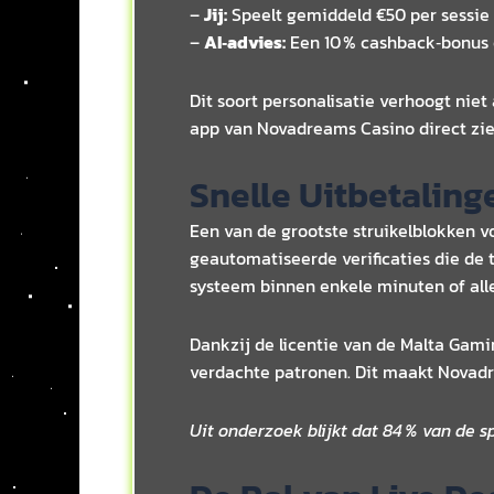
–
Jij:
Speelt gemiddeld €50 per sessie 
–
AI‑advies:
Een 10 % cashback‑bonus o
Dit soort personalisatie verhoogt niet
app van Novadreams Casino direct zie
Snelle Uitbetaling
Een van de grootste struikelblokken voo
geautomatiseerde verificaties die de t
systeem binnen enkele minuten of alle
Dankzij de licentie van de Malta Gami
verdachte patronen. Dit maakt Novadre
Uit onderzoek blijkt dat 84 % van de s