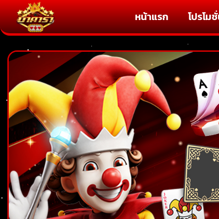
Skip
หน้าแรก
โปรโมชั
to
content