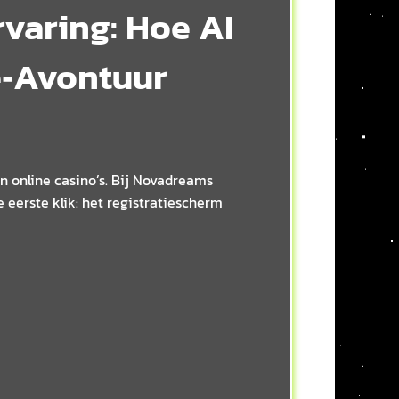
varing: Hoe AI
e‑Avontuur
van online casino’s. Bij Novadreams
eerste klik: het registratiescherm