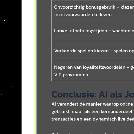
Onvoorzichtig bonusgebruik – kieze
inzetvoorwaarden te lezen.
Lange uitbetalingstijden – wachten o
Verkeerde spellen kiezen – spelen op
Negeren van loyaliteitsvoordelen – 
VIP‑programma.
Conclusie: AI als 
AI verandert de manier waarop online 
gebruikt, maar als een kernonderdeel 
transacties en een dynamisch live dea