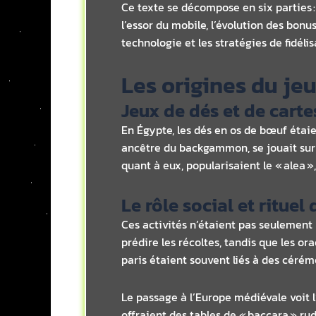
Ce texte se décompose en six parties : 
l’essor du mobile, l’évolution des bon
technologie et les stratégies de fidéli
Les origines du je
Jeux de dés et de carte
En Égypte, les dés en os de bœuf étaien
ancêtre du backgammon, se jouait su
quant à eux, popularisaient le « alea »
Le rôle social et rituel
Ces activités n’étaient pas seulement 
prédire les récoltes, tandis que les ora
paris étaient souvent liés à des cérémo
Le passage à l’Europe médiévale voit l
offraient des tables de « baccara » ru