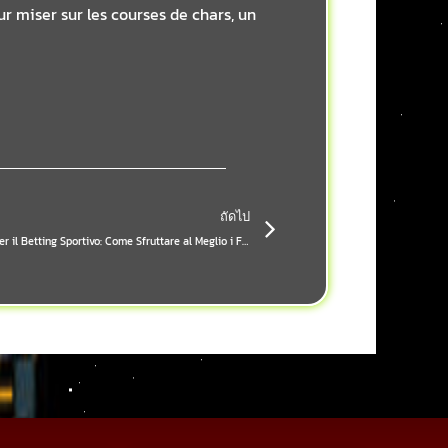
r miser sur les courses de chars, un
Next
ถัดไป
Strategia Avanzate di Gestione del Bankroll per il Betting Sportivo: Come Sfruttare al Meglio i Free Spins