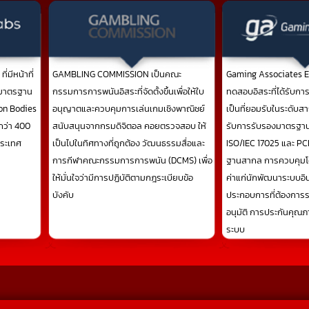
่มีหน้าที่
GAMBLING COMMISSION เป็นคณะ
Gaming Associates E
งมาตรฐาน
กรรมการการพนันอิสระที่จัดตั้งขึ้นเพื่อให้ใบ
ทดสอบอิสระที่ได้รับกา
ion Bodies
อนุญาตและควบคุมการเล่นเกมเชิงพาณิชย์
เป็นที่ยอมรับในระดับสาก
กว่า 400
สนับสนุนจากกรมดิจิตอล คอยตรวจสอบ ให้
รับการรับรองมาตรฐาน
ประเทศ
เป็นไปในทิศทางที่ถูกต้อง วัฒนธรรมสื่อและ
ISO/IEC 17025 และ PC
การกีฬาคณะกรรมการการพนัน (DCMS) เพื่อ
ฐานสากล การควบคุมโดย
ให้มั่นใจว่ามีการปฏิบัติตามกฎระเบียบข้อ
ค่าแก่นักพัฒนาระบบอินเ
บังคับ
ประกอบการที่ต้องการระ
อนุมัติ การประกันคุณ
ระบบ