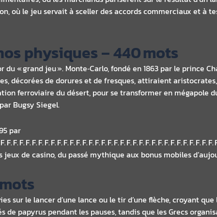
n, où le jeu servait à sceller des accords commerciaux et à te
inos physiques – 440 mots
r du « grand jeu ». Monte‑Carlo, fondé en 1863 par le prince Cha
s, décorées de dorures et de fresques, attiraient aristocrates,
ation ferroviaire du désert, pour se transformer en mégapole d
par Bugsy Siegel.
. F. F. F. F. F. F. F. F. F. F. F. F. F. F. F. F. F. F. F. F. F. F. F. F. F. F. F. F. F. F. F. F. F. F. F. F. F. F. F. F. F. F. F. F. F. F. F. F. F. F. F. F. F. F. F. F. F. F. F. F. F. F. F. F. F. F. F. F. F. F. F. F. F. F. F. F. F. F. F. F. F. F. F. F. F. F. F. F. F. F. F. F. F. F. F. F. F. F. F. F. F. F. F. F. F. F. F. F. F. F. F. F. F. F. F. F. F. F. F. F. F. F. F. F. F. F. F. F. F. F. F. F. F. F. F. F. F. F. F. F. F. F. F. F. F. F. F. F. F. F. F. F. F. F. F. F. F. F. F. F. F. F. F. F. F. F. F. F. F. F. F. F. F. F. F. F. F. F. F. F. F. F. F. F. F. F. F. F. F. F. F. F. F. F. F. F. F. F. F. F. F. F. F. F. F. F. F. F. F. F. F. F. F. F. F. F. F. F. F. F. F. F. F. F. F. F. F. F. F. F. F. F. F. F. F. F. F. F. F. F. F. F. F. F. F. F. F. F. F. F. F. F. F. F. F. F. F. F. F. F. F. F. F. F. F. F. F. F. F. F. F. F. F. F. F. F. F. F. F. F. F. F. F. F. F. F. F. F. F. F. F. F. F. F. F. F. F. F. F. F. F. F. F. F. F. F. F. F. F. F. F. F. F. F. F. F. F. F. F. F. F. F. F. F. F. F. F. F. F. F. F. F. F. F. F. F. F. F. F. F. F. F. F. F. F. F. F. F. F. F. F. F. F. F. F. F. F. F. F. F. F. F. F. F. F. F. F. F. F. F. F. F. F. F. F. F. F. F. F. F. F. F. F. F. F. F. F. F. F. F. F. F. F. F. F. F. F. F. F. F. F. F. F. F. F. F. F. F. F. F. F. F. F. F. F. F. F. F. F. F. F. F. F. F. F. F. F. F. F. F. F. F. F. F. F. F. F. F. F. F. F. F. F. F. F. F. F. F. F.
 mots
 sur le lancer d’une lance ou le tir d’une flèche, croyant que l
és de papyrus pendant les pauses, tandis que les Grecs organis