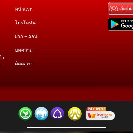
หน้าแรก
โปรโมชั่น
ฝาก – ถอน
บทความ
็ว
ติดต่อเรา
ง