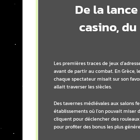
De la lance 
casino, du
Les premières traces de jeux d’adresse
avant de partir au combat. En Grèce, l
chaque spectateur misait sur son favori
allait traverser les siècles.
Des tavernes médiévales aux salons feu
établissements où l’on pouvait miser d
cliquent pour déclencher des rouleaux 
pour profiter des bonus les plus génér