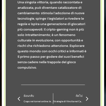
Una singola vittoria, quando raccontata e
analizzata, può diventare catalizzatore di
cambiamento: stimola l’adozione di nuove
tecnologie, spinge i legislatori a rivedere le
regole e ispira una generazione di giocatori
più consapevoli. Il cripto‑gaming non è più
solo intrattenimento; è un fenomeno
culturale in evoluzione, con opportunità e
rischi che richiedono attenzione. Esplorare
questo mondo con occhi critici e informati è
il primo passo per godere dei suoi benefici
senza cadere nelle trappole del gioco
compulsivo.
Prev
Next
ย้อนกลับ
ถัดไป
Craps nei tornei online: le scommesse più redditizie e le strategie dei professionisti
Strategie di Vincita nei Casinò Live: Come la Chat dal Vivo Amplifica le Chance di Jackpot