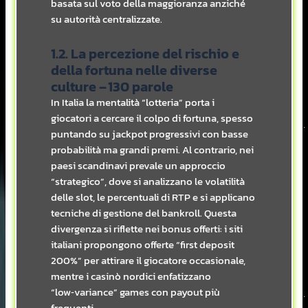
basata sul voto della maggioranza anziché
su autorità centralizzate.
1.2. La percezione del rischio e
della fortuna nelle diverse
culture – 130 parole
In Italia la mentalità “lotteria” porta i
giocatori a cercare il colpo di fortuna, spesso
puntando su jackpot progressivi con basse
probabilità ma grandi premi. Al contrario, nei
paesi scandinavi prevale un approccio
“strategico”, dove si analizzano le volatilità
delle slot, le percentuali di RTP e si applicano
tecniche di gestione del bankroll. Questa
divergenza si riflette nei bonus offerti: i siti
italiani propongono offerte “first deposit
200%” per attirare il giocatore occasionale,
mentre i casinò nordici enfatizzano
“low‑variance” games con payout più
frequenti.