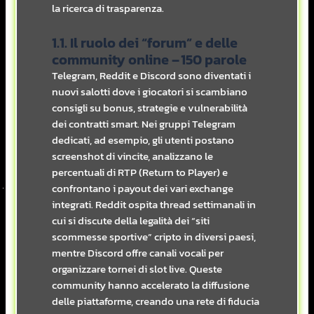
la ricerca di trasparenza.
1.1. Il ruolo dei “forum” e delle
community online – 150 parole
Telegram, Reddit e Discord sono diventati i
nuovi salotti dove i giocatori si scambiano
consigli su bonus, strategie e vulnerabilità
dei contratti smart. Nei gruppi Telegram
dedicati, ad esempio, gli utenti postano
screenshot di vincite, analizzano le
percentuali di RTP (Return to Player) e
confrontano i payout dei vari exchange
integrati. Reddit ospita thread settimanali in
cui si discute della legalità dei “siti
scommesse sportive” cripto in diversi paesi,
mentre Discord offre canali vocali per
organizzare tornei di slot live. Queste
community hanno accelerato la diffusione
delle piattaforme, creando una rete di fiducia