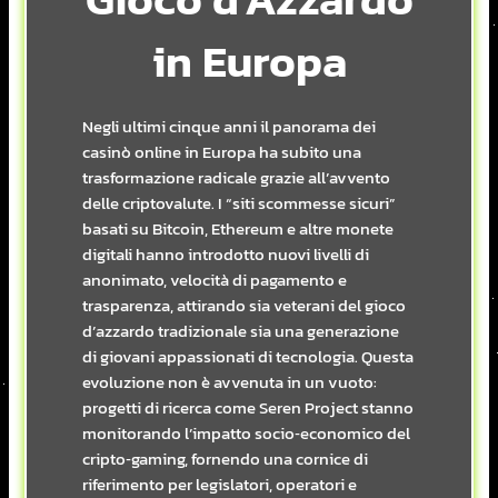
in Europa
Negli ultimi cinque anni il panorama dei
casinò online in Europa ha subito una
trasformazione radicale grazie all’avvento
delle criptovalute. I “siti scommesse sicuri”
basati su Bitcoin, Ethereum e altre monete
digitali hanno introdotto nuovi livelli di
anonimato, velocità di pagamento e
trasparenza, attirando sia veterani del gioco
d’azzardo tradizionale sia una generazione
di giovani appassionati di tecnologia. Questa
evoluzione non è avvenuta in un vuoto:
progetti di ricerca come Seren Project stanno
monitorando l’impatto socio‑economico del
cripto‑gaming, fornendo una cornice di
riferimento per legislatori, operatori e