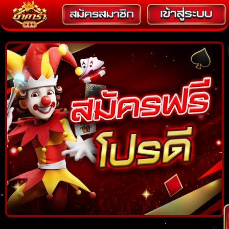
Skip
to
content