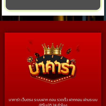
บาคาร่า เว็บตรง ระบบฝาก ถอน รวดเร็ว ฝากถอน ผ่านระบบ
อัติโนมัติ 24 ชั่วโมง