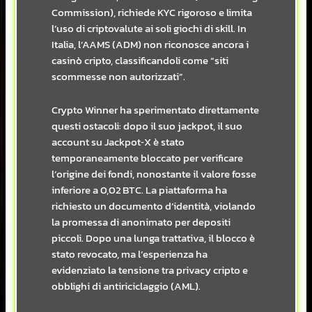
Commission), richiede KYC rigoroso e limita
l’uso di criptovalute ai soli giochi di skill. In
Italia, l’AAMS (ADM) non riconosce ancora i
casinò cripto, classificandoli come “siti
scommesse non autorizzati”.
Crypto Winner ha sperimentato direttamente
questi ostacoli: dopo il suo jackpot, il suo
account su Jackpot‑X è stato
temporaneamente bloccato per verificare
l’origine dei fondi, nonostante il valore fosse
inferiore a 0,02 BTC. La piattaforma ha
richiesto un documento d’identità, violando
la promessa di anonimato per depositi
piccoli. Dopo una lunga trattativa, il blocco è
stato revocato, ma l’esperienza ha
evidenziato la tensione tra privacy cripto e
obblighi di antiriciclaggio (AML).