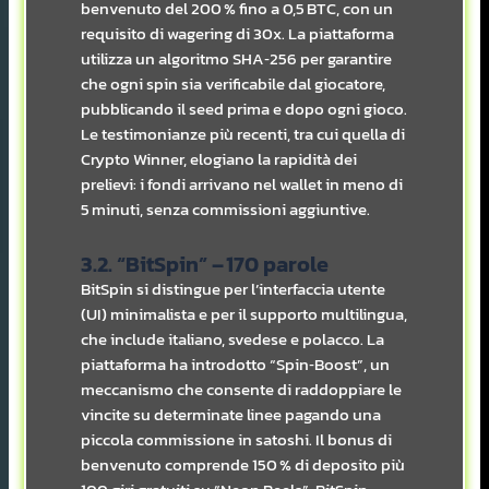
benvenuto del 200 % fino a 0,5 BTC, con un
requisito di wagering di 30x. La piattaforma
utilizza un algoritmo SHA‑256 per garantire
che ogni spin sia verificabile dal giocatore,
pubblicando il seed prima e dopo ogni gioco.
Le testimonianze più recenti, tra cui quella di
Crypto Winner, elogiano la rapidità dei
prelievi: i fondi arrivano nel wallet in meno di
5 minuti, senza commissioni aggiuntive.
3.2. “BitSpin” – 170 parole
BitSpin si distingue per l’interfaccia utente
(UI) minimalista e per il supporto multilingua,
che include italiano, svedese e polacco. La
piattaforma ha introdotto “Spin‑Boost”, un
meccanismo che consente di raddoppiare le
vincite su determinate linee pagando una
piccola commissione in satoshi. Il bonus di
benvenuto comprende 150 % di deposito più