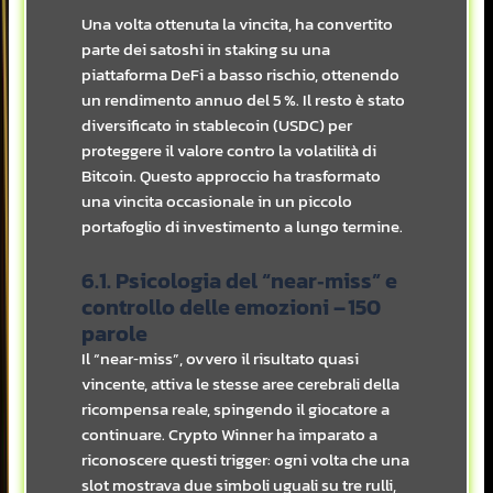
Una volta ottenuta la vincita, ha convertito
parte dei satoshi in staking su una
piattaforma DeFi a basso rischio, ottenendo
un rendimento annuo del 5 %. Il resto è stato
diversificato in stablecoin (USDC) per
proteggere il valore contro la volatilità di
Bitcoin. Questo approccio ha trasformato
una vincita occasionale in un piccolo
portafoglio di investimento a lungo termine.
6.1. Psicologia del “near‑miss” e
controllo delle emozioni – 150
parole
Il “near‑miss”, ovvero il risultato quasi
vincente, attiva le stesse aree cerebrali della
ricompensa reale, spingendo il giocatore a
continuare. Crypto Winner ha imparato a
riconoscere questi trigger: ogni volta che una
slot mostrava due simboli uguali su tre rulli,