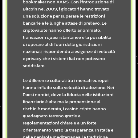
bookmaker non AAMS. Con l’introduzione di
Bitcoin nel 2009, i giocatori hanno trovato
una soluzione per superare le restrizioni
bancarie e le lunghe attese di prelievo. Le
criptovalute hanno offerto anonimato,
transazioni quasi istantanee e la possibilità
di operare al di fuori delle giurisdizioni
nazionali, rispondendo a esigenze di velocità
e privacy che i sistemi fiat non potevano
soddisfare.
Le differenze culturali tra i mercati europei
hanno influito sulla velocità di adozione. Nei
Paesi nordici, dove la fiducia nelle istituzioni
finanziarie è alta ma la propensione al
rischio è moderata, i casinò cripto hanno
guadagnato terreno grazie a
regolamentazioni chiare e a un forte
orientamento verso la trasparenza. In Italia e
nella penisola mediterranea, la tradizione