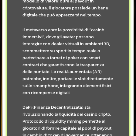
modello di valore: oltre al payout in
criptovaluta, il giocatore possiede un bene
digitale che può apprezzarsi nel tempo.
Il metaverso apre la possibilità di “casinò
immersivi”, dove gli avatar possono
interagire con dealer virtuali in ambienti 3D,
scommettere su sport in tempo reale o
partecipare a tornei di poker con smart
contract che garantiscono la trasparenza
delle puntate. La realtà aumentata (AR)
potrebbe, inoltre, portare le slot direttamente
sullo smartphone, integrando elementi fisici
con ricompense digitali.
DeFi (Finanza Decentralizzata) sta
rivoluzionando la liquidità dei casinò cripto.
Protocollo di liquidity mining permette ai
giocatori di fornire capitale al pool di payout
in cambio di token di governance, ottenendo