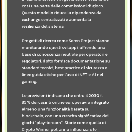
così una parte delle commissioni di gioco.
Questo modello riduce la dipendenza da
exchange centralizzati e aumenta la
resilienza del sistema.
Progetti di ricerca come Seren Project stanno
monitorando questi sviluppi, offrendo una
base di conoscenza neutrale per operatori e
regolatori. Il sito fornisce documentazione su
standard tecnici, best practice di sicurezza e
linee guida etiche per l’uso di NFT e AI nel
gaming.
Le previsioni indicano che entro il 2030 il
35 % dei casinò online europei avrà integrato
almeno una funzionalità basata su
blockchain, con una crescita significativa dei
giochi “play‑to‑earn”. Storie come quella di
Crypto Winner potranno influenzare le