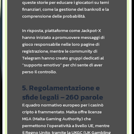
queste storie per educare i giocatori su temi
finanziari, come la gestione del bankroll e la
comprensione delle probabilità.
In risposta, piattaforme come Jackpot‑X
hanno iniziato a promuovere messaggi di
gioco responsabile nelle loro pagine di
registrazione, mentre le community di
Telegram hanno creato gruppi dedicati al
“supporto emotivo” per chi sente di aver
perso il controllo.
5. Regolamentazione e
sfide legali – 260 parole
Il quadro normativo europeo per i casinò
cripto è frammentato. Malta offre licenze
MGA (Malta Gaming Authority) che
permettono l’operatività a livello UE, mentre
il Regno Unito, tramite la UKGC (UK Gambling