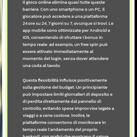
Il gioco online elimina quasi tutte queste
barriere. Con uno smartphone o un PC, il
giocatore può accedere a una piattaforma
24 ore su 24, 7 giorni su 7, ovunque si trovi. Le
app mobile sono ottimizzate per Android e
iOS, consentendo di sfruttare i bonus in
tempo reale: ad esempio, un free spin può
essere attivato immediatamente al
momento del login, senza dover attendere
una coda al tavolo.
Questa flessibilità influisce positivamente
sulla gestione del budget. Un principiante
può impostare limiti giornalieri di deposito e
di perdita direttamente dal pannello di
controllo, evitando spese improvvise legate a
viaggi o a cene costose. Inoltre, le
piattaforme consentono di monitorare in
tempo reale l’andamento del proprio
bankroll, con grafici che mostrano il valore