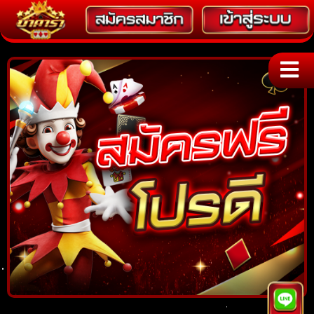
Skip
to
content