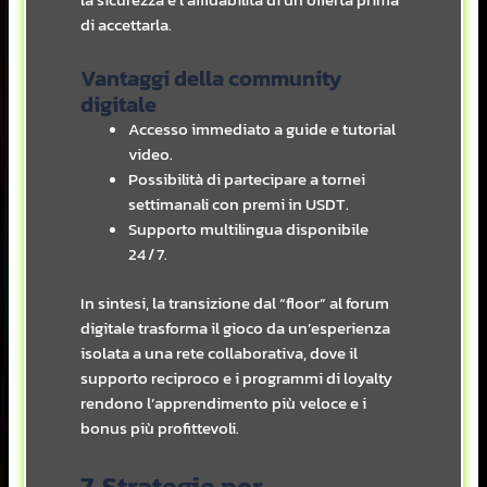
di accettarla.
Vantaggi della community
digitale
Accesso immediato a guide e tutorial
video.
Possibilità di partecipare a tornei
settimanali con premi in USDT.
Supporto multilingua disponibile
24 / 7.
In sintesi, la transizione dal “floor” al forum
digitale trasforma il gioco da un’esperienza
isolata a una rete collaborativa, dove il
supporto reciproco e i programmi di loyalty
rendono l’apprendimento più veloce e i
bonus più profittevoli.
7. Strategie per