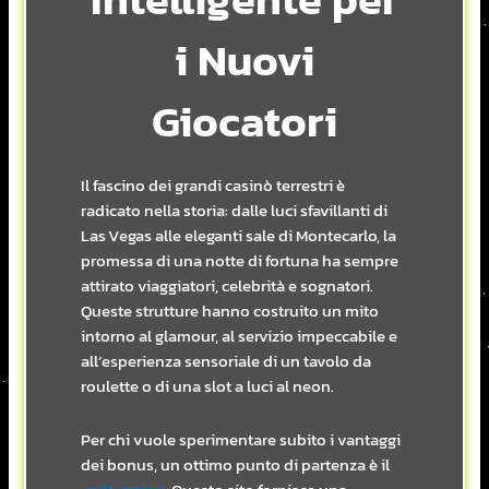
i Nuovi
Giocatori
Il fascino dei grandi casinò terrestri è
radicato nella storia: dalle luci sfavillanti di
Las Vegas alle eleganti sale di Montecarlo, la
promessa di una notte di fortuna ha sempre
attirato viaggiatori, celebrità e sognatori.
Queste strutture hanno costruito un mito
intorno al glamour, al servizio impeccabile e
all’esperienza sensoriale di un tavolo da
roulette o di una slot a luci al neon.
Per chi vuole sperimentare subito i vantaggi
dei bonus, un ottimo punto di partenza è il