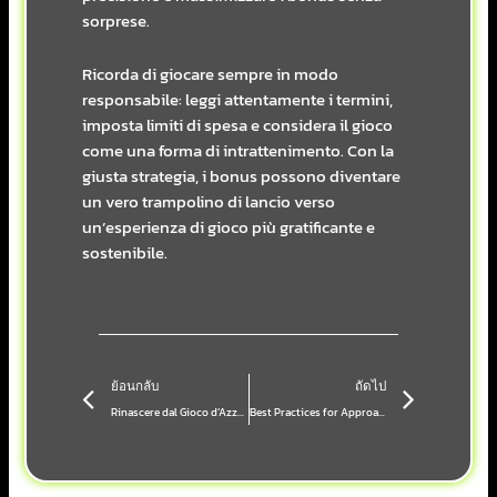
sorprese.
Ricorda di giocare sempre in modo
responsabile: leggi attentamente i termini,
imposta limiti di spesa e considera il gioco
come una forma di intrattenimento. Con la
giusta strategia, i bonus possono diventare
un vero trampolino di lancio verso
un’esperienza di gioco più gratificante e
sostenibile.
Prev
Next
ย้อนกลับ
ถัดไป
Rinascere dal Gioco d’Azzardo: Come le Piattaforme di Casinò Online Stanno Cambiando le Storie di Recupero
Best Practices for Approaching the Topic of a Prenup with Your Future Spouse