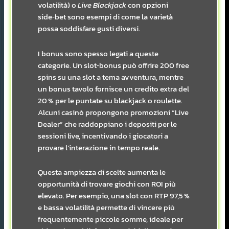
volatilità) o
Live Blackjack
con opzioni
side‑bet sono esempi di come la varietà
possa soddisfare gusti diversi.
I bonus sono spesso legati a queste
categorie. Un slot‑bonus può offrire 200 free
spins su una slot a tema avventura, mentre
un bonus tavolo fornisce un credito extra del
20 % per le puntate su blackjack o roulette.
Alcuni casinò propongono promozioni “Live
Dealer” che raddoppiano i depositi per le
sessioni live, incentivando i giocatori a
provare l’interazione in tempo reale.
Questa ampiezza di scelte aumenta le
opportunità di trovare giochi con ROI più
elevato. Per esempio, una slot con RTP 97,5 %
e bassa volatilità permette di vincere più
frequentemente piccole somme, ideale per