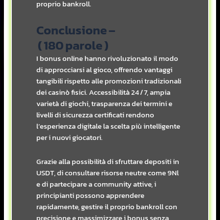
proprio bankroll.
Conclusione –
( 180 parole )
I bonus online hanno rivoluzionato il modo
di approcciarsi al gioco, offrendo vantaggi
tangibili rispetto alle promozioni tradizionali
dei casinò fisici. Accessibilità 24 / 7, ampia
varietà di giochi, trasparenza dei termini e
livelli di sicurezza certificati rendono
l’esperienza digitale la scelta più intelligente
per i nuovi giocatori.
Grazie alla possibilità di sfruttare depositi in
USDT, di consultare risorse neutre come 9Nl
e di partecipare a community attive, i
principianti possono apprendere
rapidamente, gestire il proprio bankroll con
precisione e massimizzare i bonus senza