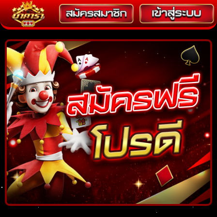
Skip
to
content