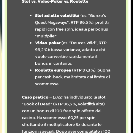
Slot vs. Video‑Poker vs. Roulette
Slot ad alta volatilità
(es. “Gonzo’s
Quest Megaways”, RTP 96,5 %): profitti
rapidi con free spin, ideale per bonus
“multiplier”.
Video‑poker
(es. “Deuces Wild”, RTP
99,2 %): bassa varianza, adatto a chi
vuole convertire rapidamente il
bonus in contante.
Roulette europea
(RTP 97,3 %): buona
per cash‑back, ma limitata dal limite di
scommessa.
Caso pratico
–
Luca
ha individuato la slot
“Book of Dead” (RTP 96,5 %, volatilità alta)
con un bonus di 100 free spin offerto dal
casino. Ha scommesso €0,25 per spin,
sfruttando il moltiplicatore 3x durante le
funzioni speciali. Dopo aver completato i 100