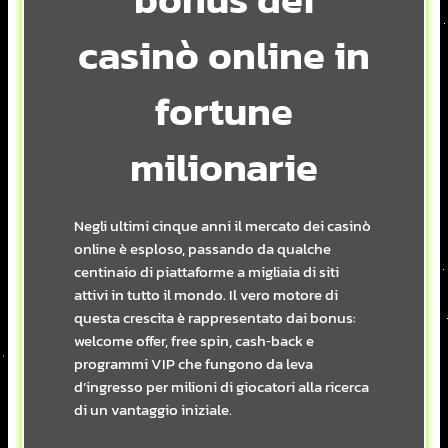
casinò online in
fortune
milionarie
Negli ultimi cinque anni il mercato dei casinò
online è esploso, passando da qualche
centinaio di piattaforme a migliaia di siti
attivi in tutto il mondo. Il vero motore di
questa crescita è rappresentato dai bonus:
welcome offer, free spin, cash‑back e
programmi VIP che fungono da leva
d’ingresso per milioni di giocatori alla ricerca
di un vantaggio iniziale.