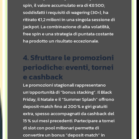
spin, il valore accumulato era di €8 500;
soddisfatti i requisiti di wagering (30×), ha
ritirato €1,2 milioni in una singola sessione di
jackpot. La combinazione di alta volatilità,
free spin e una strategia di puntata costante
ha prodotto un risultato eccezionale.
4. Sfruttare le promozioni
periodiche: eventi, tornei
e cashback
Le promozioni stagionali rappresentano
un’opportunità di “bonus stacking”. Il Black
Friday, il Natale e il “Summer Splash” offrono
deposit‑match fino al 200 % e giri gratuiti
extra, spesso accompagnati da cashback del
15 % sui mesi precedenti. Partecipare a tornei
di slot con pool milionari permette di
convertire un bonus “deposit‑match” in