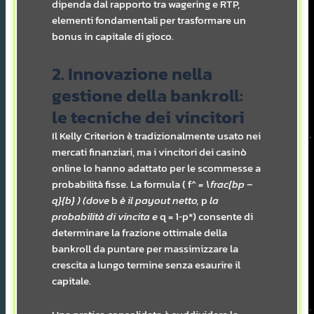
dipenda dal rapporto tra wagering e RTP,
elementi fondamentali per trasformare un
bonus in capitale di gioco.
2. Innovazione nella
gestione della bankroll:
le tecniche dei vincitori
Il Kelly Criterion è tradizionalmente usato nei
mercati finanziari, ma i vincitori dei casinò
online lo hanno adattato per le scommesse a
probabilità fisse. La formula ( f^
= \frac{bp –
q}{b} ) (dove
b
è il payout netto,
p
la
probabilità di vincita e
q = 1‑p*) consente di
determinare la frazione ottimale della
bankroll da puntare per massimizzare la
crescita a lungo termine senza esaurire il
capitale.