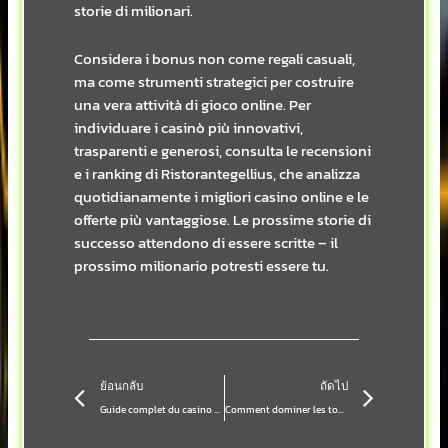
storie di milionari.
Considera i bonus non come regali casuali,
ma come strumenti strategici per costruire
una vera attività di gioco online. Per
individuare i casinò più innovativi,
trasparenti e generosi, consulta le recensioni
e i ranking di Ristorantegellius, che analizza
quotidianamente i migliori casino online e le
offerte più vantaggiose. Le prossime storie di
successo attendono di essere scritte – il
prossimo milionario potresti essere tu.
Prev
Next
ย้อนกลับ
ถัดไป
Guide complet du casino en ligne – Tout ce que vous devez savoir
Comment dominer les tournois des tables VIP Live et profiter d’un accès exclusif aux gros joueurs