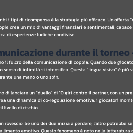
bi i tipi di ricompensa è la strategia più efficace. Un’offerta 
pie crea un mix di vantaggi finanziari e sentimentali, capace d
erca di esperienze ludiche condivise.
municazione durante il torneo 
no il fulcro della comunicazione di coppia. Quando due giocato
oro senso di intimità si intensifica. Questa “lingua visiva” è più
rante una mano o uno spin.
o di lanciare un “duello” di 10 giri contro il partner, con un pr
 crea una dinamica di co‑regolazione emotiva: i giocatori monit
 livello di rischio.
n rovescio. Se uno dei due inizia a perdere, l’altro potrebbe sen
fallimento emotivo. Questo fenomeno è noto nella letteratura 