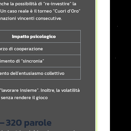
he la possibilità di “re‑investire” la
Un caso reale è il torneo “Cuori d’Oro”
inazioni vincenti consecutive.
Impatto psicologico
orzo di cooperazione
imento di “sincronia”
nto dell’entusiasmo collettivo
avorare insieme”. Inoltre, la volatilità
 senza rendere il gioco
 – 320 parole