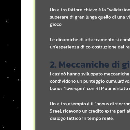
Un altro fattore chiave è la “validazio
superare di gran lunga quello di una vi
gioco.
Le dinamiche di attaccamento si combi
un’esperienza di co‑costruzione del ra
2. Meccaniche di g
I casinò hanno sviluppato meccaniche s
condividono un punteggio cumulativo. 
bonus “love‑spin” con RTP aumentato de
Un altro esempio è il “bonus di sincro
5 reel, ricevono un credito extra pari
dialogo tattico in tempo reale.