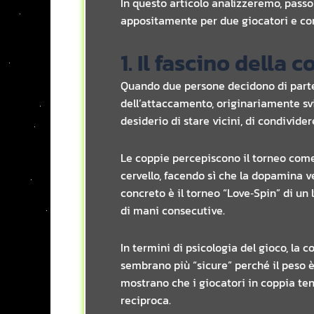
In questo articolo analizzeremo, pass
appositamente per due giocatori e com
1. Il fascino della
Quando due persone decidono di partec
dell’attaccamento, originariamente svi
desiderio di stare vicini, di condivide
Le coppie percepiscono il torneo come
cervello, facendo sì che la dopamina v
concreto è il torneo “Love‑Spin” di un 
di mani consecutive.
In termini di psicologia del gioco, la
sembrano più “sicure” perché il peso 
mostrano che i giocatori in coppia te
reciproca.