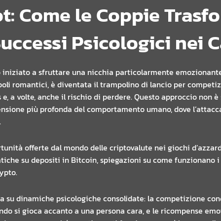
t: Come le Coppie Trasf
uccessi Psicologici nei 
o iniziato a sfruttare una nicchia particolarmente emozionante:
boli romantici, è diventata il trampolino di lancio per competiz
 e, a volte, anche il rischio di perdere. Questo approccio non 
prensione più profonda del comportamento umano, dove l’attacc
.
unità offerte dal mondo delle criptovalute nei giochi d’azzardo, 
atiche su depositi in Bitcoin, spiegazioni su come funzionano i
ypto.
asa su dinamiche psicologiche consolidate: la competizione con
ando si gioca accanto a una persona cara, e le ricompense em