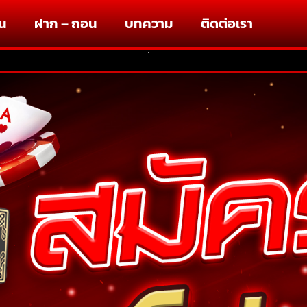
่น
ฝาก – ถอน
บทความ
ติดต่อเรา