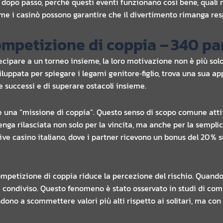
o dopo passo, perché questi eventi funzionano così bene, qual
e i casinò possono garantire che il divertimento rimanga res
 competizione di coppia – 340 pa
ipare a un torneo insieme, la loro motivazione non è più solo 
luppata per spiegare i legami genitore‑figlio, trova una sua app
re successi e di superare ostacoli insieme.
 una “missione di coppia”. Questo senso di scopo comune attiv
enga rilasciata non solo per la vincita, ma anche per la sempli
live casino italiano, dove i partner ricevono un bonus del 20 %
 competizione di coppia riduce la percezione del rischio. Quando
è condiviso. Questo fenomeno è stato osservato in studi di com
ndono a scommettere valori più alti rispetto ai solitari, ma c