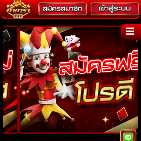
Skip
to
content