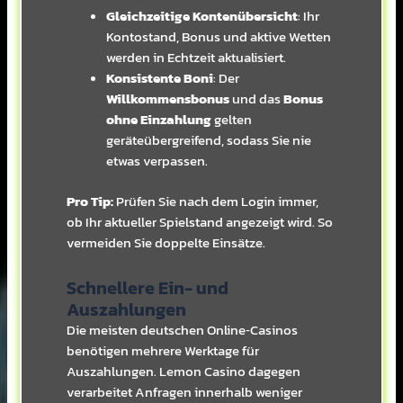
Gleichzeitige Kontenübersicht
: Ihr
Kontostand, Bonus und aktive Wetten
werden in Echtzeit aktualisiert.
Konsistente Boni
: Der
Willkommensbonus
und das
Bonus
ohne Einzahlung
gelten
geräteübergreifend, sodass Sie nie
etwas verpassen.
Pro Tip:
Prüfen Sie nach dem Login immer,
ob Ihr aktueller Spielstand angezeigt wird. So
vermeiden Sie doppelte Einsätze.
Schnellere Ein- und
Auszahlungen
Die meisten deutschen Online‑Casinos
benötigen mehrere Werktage für
Auszahlungen. Lemon Casino dagegen
verarbeitet Anfragen innerhalb weniger