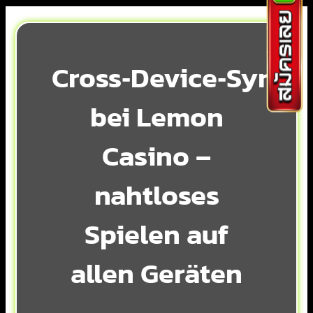
Cross‑Device‑Sync
bei Lemon
Casino –
nahtloses
Spielen auf
allen Geräten