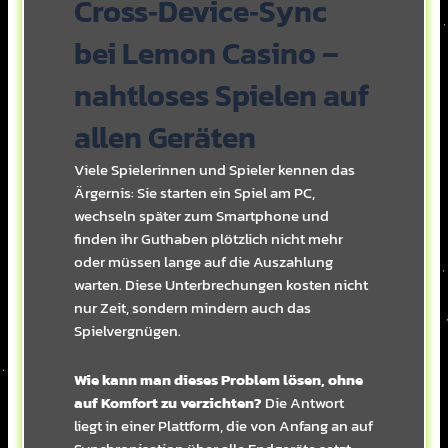
Cross‑Device‑Sync
bei Lemon Casino –
nahtloses Spielen auf
allen Geräten
Viele Spielerinnen und Spieler kennen das
Ärgernis: Sie starten ein Spiel am PC,
wechseln später zum Smartphone und
finden ihr Guthaben plötzlich nicht mehr
oder müssen lange auf die Auszahlung
warten. Diese Unterbrechungen kosten nicht
nur Zeit, sondern mindern auch das
Spielvergnügen.
Wie kann man dieses Problem lösen, ohne
auf Komfort zu verzichten?
Die Antwort
liegt in einer Plattform, die von Anfang an auf