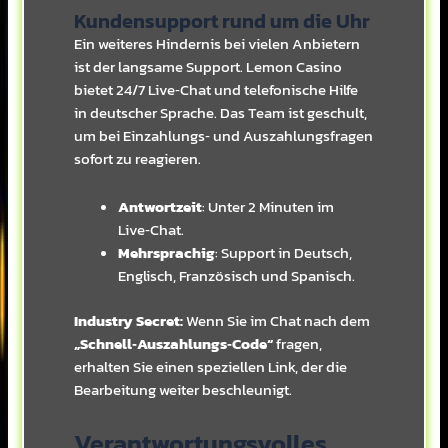
Kundensupport rund um die Uhr
Ein weiteres Hindernis bei vielen Anbietern
ist der langsame Support. Lemon Casino
bietet 24/7 Live‑Chat und telefonische Hilfe
in deutscher Sprache. Das Team ist geschult,
um bei Einzahlungs‑ und Auszahlungsfragen
sofort zu reagieren.
Antwortzeit
: Unter 2 Minuten im
Live‑Chat.
Mehrsprachig
: Support in Deutsch,
Englisch, Französisch und Spanisch.
Industry Secret:
Wenn Sie im Chat nach dem
„Schnell‑Auszahlungs‑Code“
fragen,
erhalten Sie einen speziellen Link, der die
Bearbeitung weiter beschleunigt.
Verantwortungsvolles