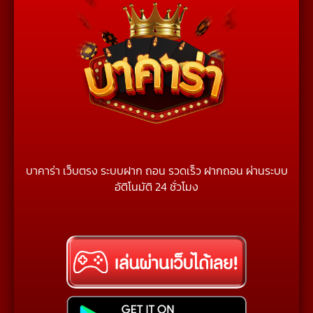
บาคาร่า เว็บตรง ระบบฝาก ถอน รวดเร็ว ฝากถอน ผ่านระบบ
อัติโนมัติ 24 ชั่วโมง