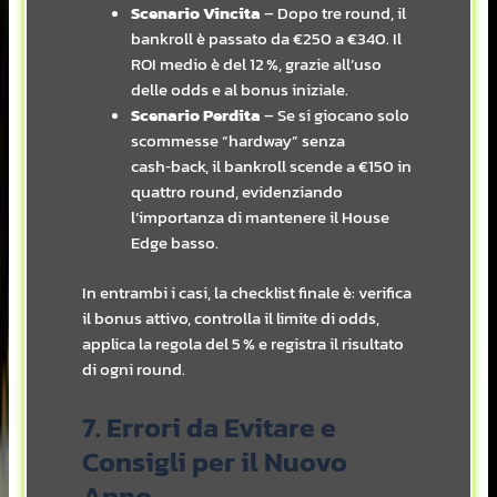
Scenario Vincita
– Dopo tre round, il
bankroll è passato da €250 a €340. Il
ROI medio è del 12 %, grazie all’uso
delle odds e al bonus iniziale.
Scenario Perdita
– Se si giocano solo
scommesse “hardway” senza
cash‑back, il bankroll scende a €150 in
quattro round, evidenziando
l’importanza di mantenere il House
Edge basso.
In entrambi i casi, la checklist finale è: verifica
il bonus attivo, controlla il limite di odds,
applica la regola del 5 % e registra il risultato
di ogni round.
7. Errori da Evitare e
Consigli per il Nuovo
Anno