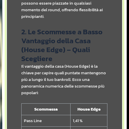
possono essere piazzate in qualsiasi
momento del round, offrendo flessibilità ai
principianti.
2. Le Scommesse a Basso
Vantaggio della Casa
(House Edge) – Quali
Scegliere
Il vantaggio della casa (House Edge) è la
chiave per capire quali puntate mantengono
più a lungo il tuo bankroll. Ecco una
panoramica numerica delle scommesse più
popolari:
Scommessa
House Edge
Pass Line
1,41 %