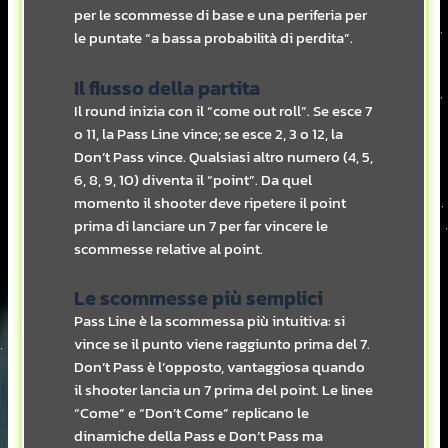
per le scommesse di base e una periferia per
le puntate “a bassa probabilità di perdita”.
Il flusso della partita
Il round inizia con il “come out roll”. Se esce 7
o 11, la Pass Line vince; se esce 2, 3 o 12, la
Don’t Pass vince. Qualsiasi altro numero (4, 5,
6, 8, 9, 10) diventa il “point”. Da quel
momento il shooter deve ripetere il point
prima di lanciare un 7 per far vincere le
scommesse relative al point.
Le scommesse più semplici
Pass Line è la scommessa più intuitiva: si
vince se il punto viene raggiunto prima del 7.
Don’t Pass è l’opposto, vantaggiosa quando
il shooter lancia un 7 prima del point. Le linee
“Come” e “Don’t Come” replicano le
dinamiche della Pass e Don’t Pass ma