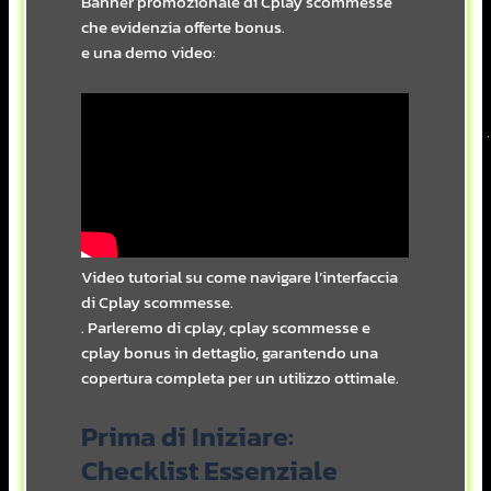
Banner promozionale di Cplay scommesse
che evidenzia offerte bonus.
e una demo video:
Video tutorial su come navigare l’interfaccia
di Cplay scommesse.
. Parleremo di cplay, cplay scommesse e
cplay bonus in dettaglio, garantendo una
copertura completa per un utilizzo ottimale.
Prima di Iniziare:
Checklist Essenziale