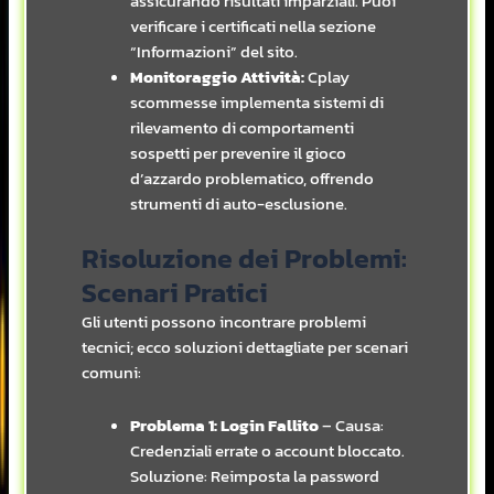
assicurando risultati imparziali. Puoi
verificare i certificati nella sezione
“Informazioni” del sito.
Monitoraggio Attività:
Cplay
scommesse implementa sistemi di
rilevamento di comportamenti
sospetti per prevenire il gioco
d’azzardo problematico, offrendo
strumenti di auto-esclusione.
Risoluzione dei Problemi:
Scenari Pratici
Gli utenti possono incontrare problemi
tecnici; ecco soluzioni dettagliate per scenari
comuni:
Problema 1: Login Fallito
– Causa:
Credenziali errate o account bloccato.
Soluzione: Reimposta la password