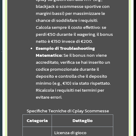
blackjack o scommesse sportive con
margini bassi) per massimizzare le
chance di soddisfare i requisiti.
Calcola sempre il costo effettivo: se
perdi €50 durante il wagering, il bonus
netto è €150 invece di €200.
Esempio di Troubleshooting
Matematico:
Se il bonus non viene
accreditato, verifica se hai inserito un
codice promozionale durante il
deposito e controlla che il deposito
minimo (e.g., €10) sia stato rispettato.
Ricalcola i requisiti nei termini per
evitare errori.
Specifiche Tecniche di Cplay Scommesse
Categoria
Dettaglio
Licenza di gioco