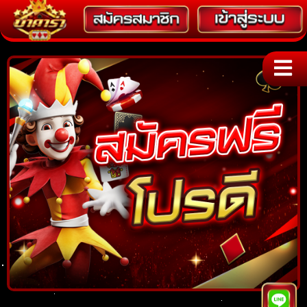
Skip
to
content