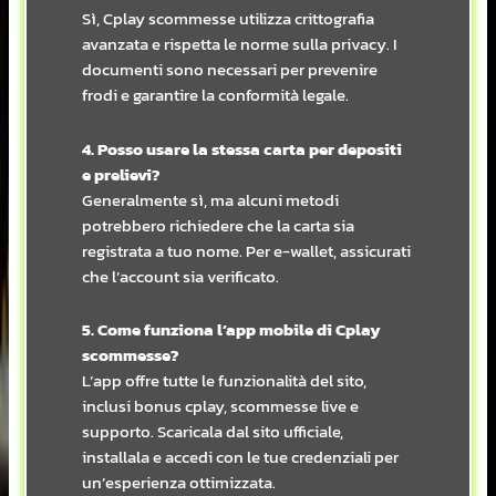
Sì, Cplay scommesse utilizza crittografia
avanzata e rispetta le norme sulla privacy. I
documenti sono necessari per prevenire
frodi e garantire la conformità legale.
4. Posso usare la stessa carta per depositi
e prelievi?
Generalmente sì, ma alcuni metodi
potrebbero richiedere che la carta sia
registrata a tuo nome. Per e-wallet, assicurati
che l’account sia verificato.
5. Come funziona l’app mobile di Cplay
scommesse?
L’app offre tutte le funzionalità del sito,
inclusi bonus cplay, scommesse live e
supporto. Scaricala dal sito ufficiale,
installala e accedi con le tue credenziali per
un’esperienza ottimizzata.