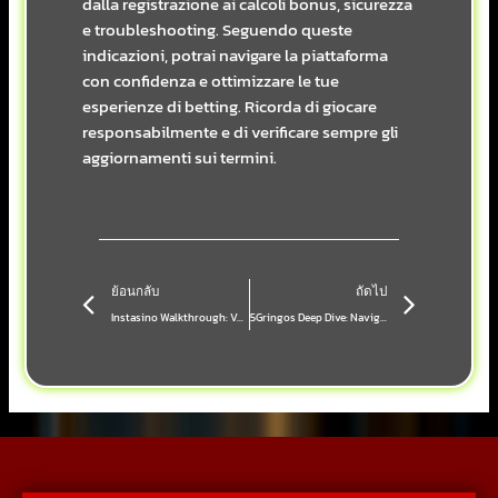
dalla registrazione ai calcoli bonus, sicurezza
e troubleshooting. Seguendo queste
indicazioni, potrai navigare la piattaforma
con confidenza e ottimizzare le tue
esperienze di betting. Ricorda di giocare
responsabilmente e di verificare sempre gli
aggiornamenti sui termini.
Prev
Next
ย้อนกลับ
ถัดไป
Instasino Walkthrough: Van Aanmelden tot Uitbetaling – De Ultieme Technische Handleiding
5Gringos Deep Dive: Navigando Bonus, Sicurezza e Termini del Casinò