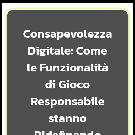
Consapevolezza
Digitale: Come
le Funzionalità
di Gioco
Responsabile
stanno
Ridefinendo