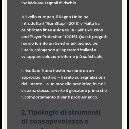
individuare segnali di rischio.
A livello europeo, il Regno Unito ha
introdotto il “GamStop” (2018) e Malta ha
pubblicato linee guida sulla “Self‑Exclusion
and Player Protection” (2019). Questi progetti
hanno fornito un benchmark tecnico per
l’Italia, spingendo gli operatori italiani a
sviluppare soluzioni interne più sofisticate.
Il risultato è una trasformazione da un
approccio reattivo – basato su segnalazioni
dell’utente – a un modello predittivo, in cui il
sistema stesso avverte il giocatore prima che
il comportamento diventi problematico.
2. Tipologie di strumenti
di consapevolezza e