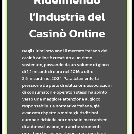
l’Industria del
Casinò Online
Negli ultimi otto anni il mercato italiano dei
casinò online è cresciuto a un ritmo
sostenuto, passando da un volume di gioco
di 1,2 miliardi di euro nel 2016 a oltre
2,5 miliardi nel 2024. Parallelamente, la
pressione da parte di istituzioni, associazioni
di consumatori e operatori stessi ha spinto
verso una maggiore attenzione al gioco
responsabile. La normativa italiana, già
avanzata rispetto a molte giurisdizioni
europee, richiede ora non solo meccanismi
di auto‑esclusione, ma anche strumenti
proattivi che aiutino il giocatore a gestire il