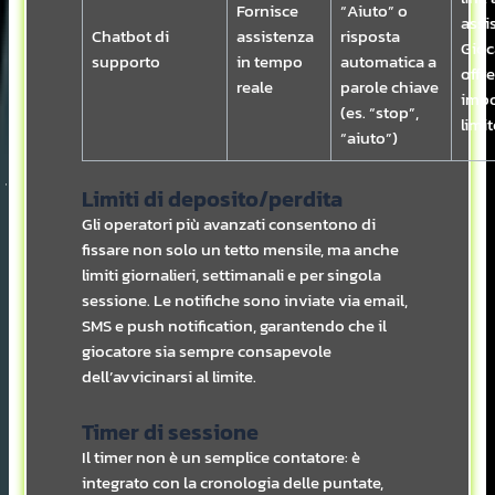
Fornisce
“Aiuto” o
assi
Chatbot di
assistenza
risposta
Gioc
supporto
in tempo
automatica a
offre
reale
parole chiave
impo
(es. “stop”,
limi
“aiuto”)
Limiti di deposito/perdita
Gli operatori più avanzati consentono di
fissare non solo un tetto mensile, ma anche
limiti giornalieri, settimanali e per singola
sessione. Le notifiche sono inviate via email,
SMS e push notification, garantendo che il
giocatore sia sempre consapevole
dell’avvicinarsi al limite.
Timer di sessione
Il timer non è un semplice contatore: è
integrato con la cronologia delle puntate,