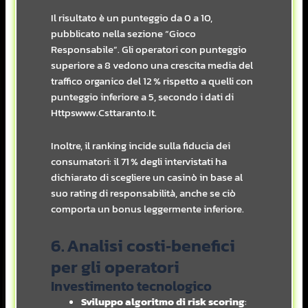
Il risultato è un punteggio da 0 a 10,
pubblicato nella sezione “Gioco
Responsabile”. Gli operatori con punteggio
superiore a 8 vedono una crescita media del
traffico organico del 12 % rispetto a quelli con
punteggio inferiore a 5, secondo i dati di
Httpswww.Csttaranto.It.
Inoltre, il ranking incide sulla fiducia dei
consumatori: il 71 % degli intervistati ha
dichiarato di scegliere un casinò in base al
suo rating di responsabilità, anche se ciò
comporta un bonus leggermente inferiore.
6. Analisi costi‑benefici
per gli operatori
Investimento tecnologico
Sviluppo algoritmo di risk scoring
: