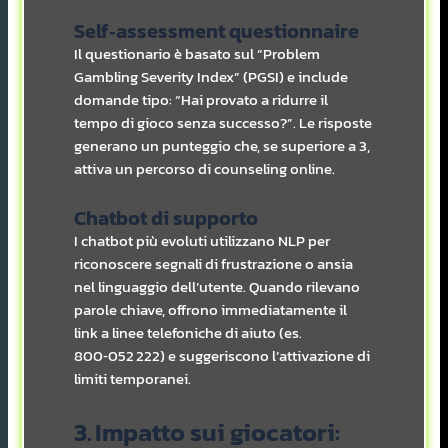
Self‑assessment questionnaire
Il questionario è basato sul “Problem
Gambling Severity Index” (PGSI) e include
domande tipo: “Hai provato a ridurre il
tempo di gioco senza successo?”. Le risposte
generano un punteggio che, se superiore a 3,
attiva un percorso di counseling online.
Chatbot di supporto
I chatbot più evoluti utilizzano NLP per
riconoscere segnali di frustrazione o ansia
nel linguaggio dell’utente. Quando rilevano
parole chiave, offrono immediatamente il
link a linee telefoniche di aiuto (es.
800‑052 222) e suggeriscono l’attivazione di
limiti temporanei.
3. Impatto sui giocatori: