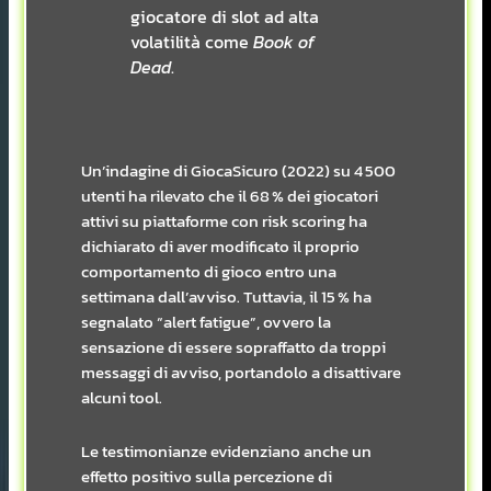
giocatore di slot ad alta
volatilità come
Book of
Dead
.
Un’indagine di GiocaSicuro (2022) su 4 500
utenti ha rilevato che il 68 % dei giocatori
attivi su piattaforme con risk scoring ha
dichiarato di aver modificato il proprio
comportamento di gioco entro una
settimana dall’avviso. Tuttavia, il 15 % ha
segnalato “alert fatigue”, ovvero la
sensazione di essere sopraffatto da troppi
messaggi di avviso, portandolo a disattivare
alcuni tool.
Le testimonianze evidenziano anche un
effetto positivo sulla percezione di