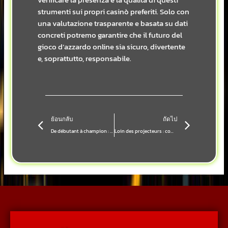
strumenti sui propri casinò preferiti. Solo con
una valutazione trasparente e basata su dati
concreti potremo garantire che il futuro del
gioco d’azzardo online sia sicuro, divertente
e, soprattutto, responsabile.
Prev
Next
ย้อนกลับ
ถัดไป
De débutant à champion : le parcours gagnant vers les plus gros jackpots en ligne
Loin des projecteurs : comment les programmes de fidélité des casinos réels surpassent les mythes hollywoodiens