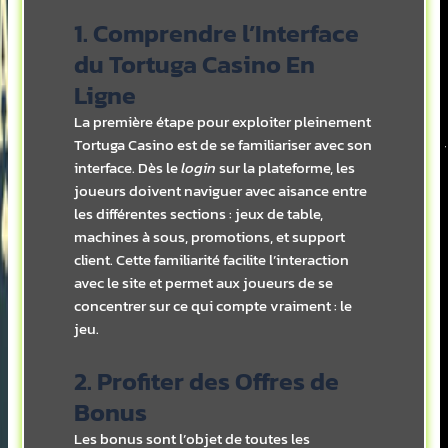
1. Comprendre l’Interface
du Tortuga Casino En
Ligne
La première étape pour exploiter pleinement
Tortuga Casino est de se familiariser avec son
interface. Dès le
login
sur la plateforme, les
joueurs doivent naviguer avec aisance entre
les différentes sections : jeux de table,
machines à sous, promotions, et support
client. Cette familiarité facilite l’interaction
avec le site et permet aux joueurs de se
concentrer sur ce qui compte vraiment : le
jeu.
2. Profiter des Offres de
Bonus
Les bonus sont l’objet de toutes les