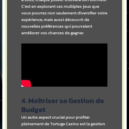
C’est en explorant ces multiples jeux que
vous pourrez non seulement diversifier votre
expérience, mais aussi découvrir de
nouvelles préférences qui pourraient
améliorer vos chances de gagner.
4. Maîtriser sa Gestion de
Budget
Un autre aspect crucial pour profiter
pleinement de Tortuga Casino est la gestion