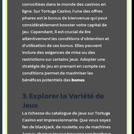
convoitises dans le monde des casinos en
ligne. Sur Tortuga Casino, l’une des offres
phares est le bonus de bienvenue qui peut
considérablement booster votre capital de
jeu. Cependant, il est crucial de lire
attentivement les conditions d’obtention et
d’utilisation de ces bonus. Elles peuvent
inclure des exigences de mise ou des
restrictions sur certains jeux. Adopter une
stratégie de jeu en prenant en compte ces
conditions permet de maximiser les
bénéfices potentiels des
bonus
.
3. Explorer la Variété de
Jeux
La richesse du catalogue de jeux sur Tortuga
Casino est impressionnante. Que vous soyez
fan de blackjack, de roulette, ou de machines
à sous, chaque joueur trouvera son bonheur.