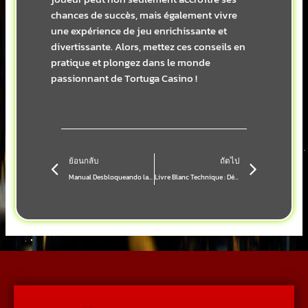
chances de succès, mais également vivre
une expérience de jeu enrichissante et
divertissante. Alors, mettez ces conseils en
pratique et plongez dans le monde
passionnant de Tortuga Casino !
Prev
Next
ย้อนกลับ
ถัดไป
Manual Desbloqueando la App Móvil de PokerStars: Guía Completa
Livre Blanc Technique : Décrypter les Bonus & Stratégies de Magical Spin Casino