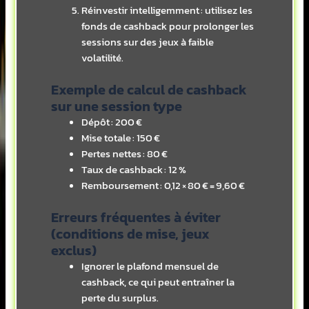
Réinvestir intelligemment : utilisez les
fonds de cashback pour prolonger les
sessions sur des jeux à faible
volatilité.
Exemple de calcul de cashback
sur une session type
Dépôt : 200 €
Mise totale : 150 €
Pertes nettes : 80 €
Taux de cashback : 12 %
Remboursement : 0,12 × 80 € = 9,60 €
Erreurs fréquentes à éviter
(conditions de mise, jeux
exclus)
Ignorer le plafond mensuel de
cashback, ce qui peut entraîner la
perte du surplus.