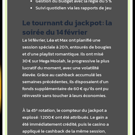
Gestion du budget avec la règle du 5 %
Suivi quotidien via les rapports de jeu
Le tournant du jackpot : la
soirée du 14 février
Le 14 février, Léa et Max ont planifié une
session spéciale à 20 h, entourés de bougies
et d’une playlist romantique. Ils ont misé
30 € sur Mega Moolah, le progressive le plus
lucratif du moment, avec une volatilité
élevée. Grâce au cashback accumulé les
semaines précédentes, ils disposaient d’un
fonds supplémentaire de 60 € qu’ils ont pu
réinvestir sans toucher à leurs économies.
À la 45ᵉ rotation, le compteur du jackpot a
explosé : 1 200 € ont été attribués. Le gain a
été immédiatement crédité, puis le casino a
appliqué le cashback de la même session,