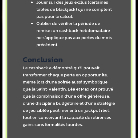
Jouer sur des jeux exclus (certaines
tables de blackjack) qui ne comptent
pas pour le calcul.
Oublier de vérifier la période de
remise : un cashback hebdomadaire
ne s’applique pas aux pertes du mois
précédent.
Conclusion
Le cashback a démontré qu’il pouvait
transformer chaque perte en opportunité,
même lors d’une soirée aussi symbolique
que la Saint‑Valentin. Léa et Max ont prouvé
que la combinaison d’une offre généreuse,
d’une discipline budgétaire et d’une stratégie
de jeu ciblée peut mener à un jackpot réel,
tout en conservant la capacité de retirer ses
gains sans formalités lourdes.