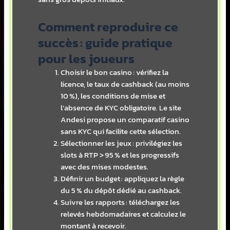
Comment reproduire ce
succès : guide pratique
pour les joueurs
Choisir le bon casino : vérifiez la
licence, le taux de cashback (au moins
10 %), les conditions de mise et
l’absence de KYC obligatoire. Le site
Andesi propose un comparatif casino
sans KYC qui facilite cette sélection.
Sélectionner les jeux : privilégiez les
slots à RTP > 95 % et les progressifs
avec des mises modestes.
Définir un budget : appliquez la règle
du 5 % du dépôt dédié au cashback.
Suivre les rapports : téléchargez les
relevés hebdomadaires et calculez le
montant à recevoir.