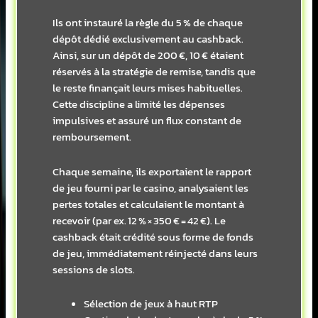
Ils ont instauré la règle du 5 % de chaque
dépôt dédié exclusivement au cashback.
Ainsi, sur un dépôt de 200 €, 10 € étaient
réservés à la stratégie de remise, tandis que
le reste finançait leurs mises habituelles.
Cette discipline a limité les dépenses
impulsives et assuré un flux constant de
remboursement.
Chaque semaine, ils exportaient le rapport
de jeu fourni par le casino, analysaient les
pertes totales et calculaient le montant à
recevoir (par ex. 12 % × 350 € = 42 €). Le
cashback était crédité sous forme de fonds
de jeu, immédiatement réinjecté dans leurs
sessions de slots.
Sélection de jeux à haut RTP