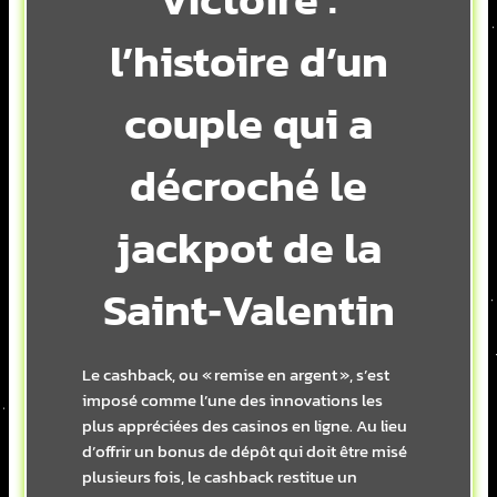
l’histoire d’un
couple qui a
décroché le
jackpot de la
Saint‑Valentin
Le cashback, ou « remise en argent », s’est
imposé comme l’une des innovations les
plus appréciées des casinos en ligne. Au lieu
d’offrir un bonus de dépôt qui doit être misé
plusieurs fois, le cashback restitue un