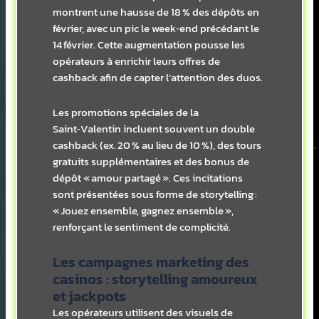
montrent une hausse de 18 % des dépôts en
février, avec un pic le week‑end précédant le
14 février. Cette augmentation pousse les
opérateurs à enrichir leurs offres de
cashback afin de capter l’attention des duos.
Les promotions spéciales de la
Saint‑Valentin incluent souvent un double
cashback (ex. 20 % au lieu de 10 %), des tours
gratuits supplémentaires et des bonus de
dépôt « amour partagé ». Ces incitations
sont présentées sous forme de storytelling :
« Jouez ensemble, gagnez ensemble »,
renforçant le sentiment de complicité.
Les campagnes marketing des
casinos : storytelling amoureux
et jackpots
Les opérateurs utilisent des visuels de