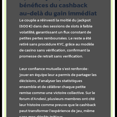
bénéfices du cashback
au-delà du gain immédiat
Le couple a réinvesti la moitié du jackpot
(600 €) dans des sessions de slots à faible
volatilité, garantissant un flux constant de
petites pertes remboursées. Le reste a été
retiré sans procédure KYC, grâce au modèle
de casino sans vérification, confirmant la
promesse de retrait sans verification.
Leur confiance mutuelle s’est renforcée :
jouer en équipe leur a permis de partager les
décisions, d’analyser les statistiques
ensemble et de célébrer chaque petite
remise comme une victoire collective. Sur le
forum d’Andesi, plusieurs membres ont cité
leur histoire comme preuve que le cashback
peut transformer l’expérience de jeu, même
sans gros dépôts initiaux.