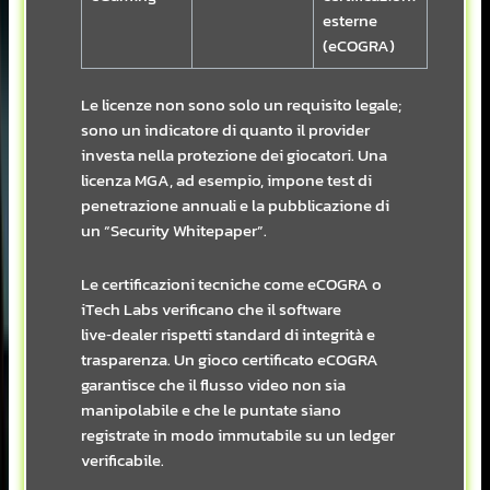
esterne
(eCOGRA)
Le licenze non sono solo un requisito legale;
sono un indicatore di quanto il provider
investa nella protezione dei giocatori. Una
licenza MGA, ad esempio, impone test di
penetrazione annuali e la pubblicazione di
un “Security Whitepaper”.
Le certificazioni tecniche come eCOGRA o
iTech Labs verificano che il software
live‑dealer rispetti standard di integrità e
trasparenza. Un gioco certificato eCOGRA
garantisce che il flusso video non sia
manipolabile e che le puntate siano
registrate in modo immutabile su un ledger
verificabile.