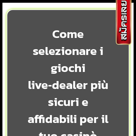
Come
selezionare i
giochi
live‑dealer più
sicuri e
affidabili per il
tuo casinò