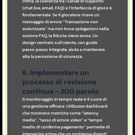
Infine, la coerenza tra i canali di supporto
(chat live, email, FAQ) e l’interfaccia di gioco è
fondamentale. Se il giocatore riceve un
messaggio di errore “Transazione non
autorizzata” ma non trova spiegazioni nella
sezione FAQ, la fiducia viene erosa. Un
design centrato sull’utente, con guide
passo‑passo integrate, aiuta a mantenere
alta la percezione di sicurezza.
6. Implementare un
processo di revisione
continua – 300 parole
Il monitoraggio in tempo reale è il cuore di
una gestione efficace. Utilizzare dashboard
che mostrano metriche come “latency
media”, “tasso di errore video” e “tempo
medio di conferma pagamento” permette di
intervenire prima che un problema diventi