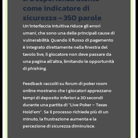
come indicatore di
sicurezza – 350 parole
Un’interfaccia intuitiva riduce gli errori
umani, che sono una delle principali cause di
vulnerabilità. Quando il flusso di pagamento
è integrato direttamente nella finestra del
tavolo live, il giocatore non deve passare da
una pagina all’altra, limitando le opportunità
di phishing.
Feedback raccolti su forum di poker room
online mostrano che i giocatori apprezzano
tempi di deposito inferiori a 30 secondi
durante una partita di “Live Poker – Texas
Hold’em”. Se il processo richiede più di un
minuto, la frustrazione aumenta e la
percezione di sicurezza diminuisce.