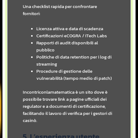
Una checklist rapida per confrontare
fornitori:
Licenza attiva e data di scadenza
Certificazioni eCOGRA / iTech Labs
Rapporti di audit disponibili al
pubblico
Politiche di data retention per i log di
streaming
Procedure di gestione delle
vulnerabilità (tempo medio di patch)
Incontriconlamatematica è un sito dove è
possibile trovare link a pagine ufficiali dei
regulator e a documenti di certificazione,
facilitando il lavoro di verifica per i gestori di
casinò.
5. L’esperienza utente