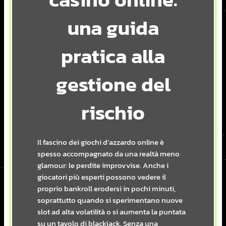
una guida
pratica alla
gestione del
rischio
Il fascino dei giochi d’azzardo online è
spesso accompagnato da una realtà meno
glamour: le perdite improvvise. Anche i
giocatori più esperti possono vedere il
proprio bankroll erodersi in pochi minuti,
soprattutto quando si sperimentano nuove
slot ad alta volatilità o si aumenta la puntata
su un tavolo di blackjack. Senza una