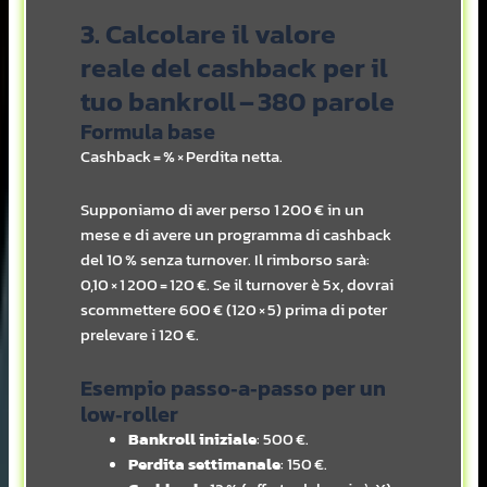
3. Calcolare il valore
reale del cashback per il
tuo bankroll – 380 parole
Formula base
Cashback = % × Perdita netta.
Supponiamo di aver perso 1 200 € in un
mese e di avere un programma di cashback
del 10 % senza turnover. Il rimborso sarà:
0,10 × 1 200 = 120 €. Se il turnover è 5x, dovrai
scommettere 600 € (120 × 5) prima di poter
prelevare i 120 €.
Esempio passo‑a‑passo per un
low‑roller
Bankroll iniziale
: 500 €.
Perdita settimanale
: 150 €.