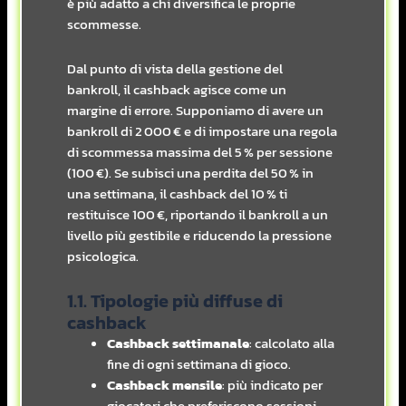
è più adatto a chi diversifica le proprie
scommesse.
Dal punto di vista della gestione del
bankroll, il cashback agisce come un
margine di errore. Supponiamo di avere un
bankroll di 2 000 € e di impostare una regola
di scommessa massima del 5 % per sessione
(100 €). Se subisci una perdita del 50 % in
una settimana, il cashback del 10 % ti
restituisce 100 €, riportando il bankroll a un
livello più gestibile e riducendo la pressione
psicologica.
1.1. Tipologie più diffuse di
cashback
Cashback settimanale
: calcolato alla
fine di ogni settimana di gioco.
Cashback mensile
: più indicato per