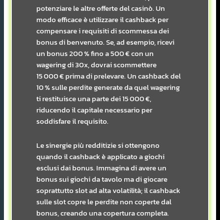
potenziare le altre offerte del casinò. Un
modo efficace è utilizzare il cashback per
compensare i requisiti di scommessa dei
bonus di benvenuto. Se, ad esempio, ricevi
un bonus 200 % fino a 500 € con un
wagering di 30x, dovrai scommettere
15 000 € prima di prelevare. Un cashback del
10 % sulle perdite generate da quel wagering
ti restituisce una parte dei 15 000 €,
riducendo il capitale necessario per
soddisfare il requisito.
Le sinergie più redditizie si ottengono
quando il cashback è applicato a giochi
esclusi dai bonus. Immagina di avere un
bonus sui giochi da tavolo ma di giocare
soprattutto slot ad alta volatilità; il cashback
sulle slot copre le perdite non coperte dal
bonus, creando una copertura completa.