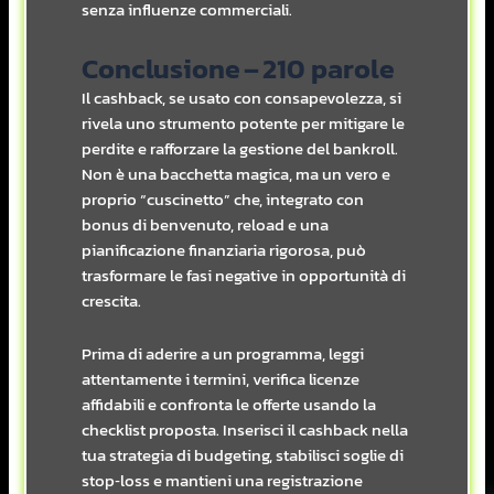
senza influenze commerciali.
Conclusione – 210 parole
Il cashback, se usato con consapevolezza, si
rivela uno strumento potente per mitigare le
perdite e rafforzare la gestione del bankroll.
Non è una bacchetta magica, ma un vero e
proprio “cuscinetto” che, integrato con
bonus di benvenuto, reload e una
pianificazione finanziaria rigorosa, può
trasformare le fasi negative in opportunità di
crescita.
Prima di aderire a un programma, leggi
attentamente i termini, verifica licenze
affidabili e confronta le offerte usando la
checklist proposta. Inserisci il cashback nella
tua strategia di budgeting, stabilisci soglie di
stop‑loss e mantieni una registrazione