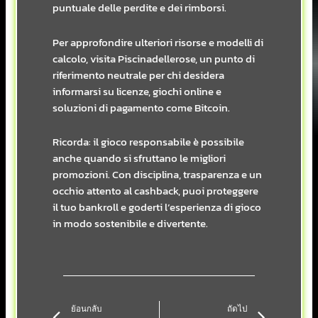
puntuale delle perdite e dei rimborsi.
Per approfondire ulteriori risorse e modelli di
calcolo, visita Piscinadellerose, un punto di
riferimento neutrale per chi desidera
informarsi su licenze, giochi online e
soluzioni di pagamento come Bitcoin.
Ricorda: il gioco responsabile è possibile
anche quando si sfruttano le migliori
promozioni. Con disciplina, trasparenza e un
occhio attento al cashback, puoi proteggere
il tuo bankroll e goderti l’esperienza di gioco
in modo sostenibile e divertente.
Prev
Next
ย้อนกลับ
ถัดไป