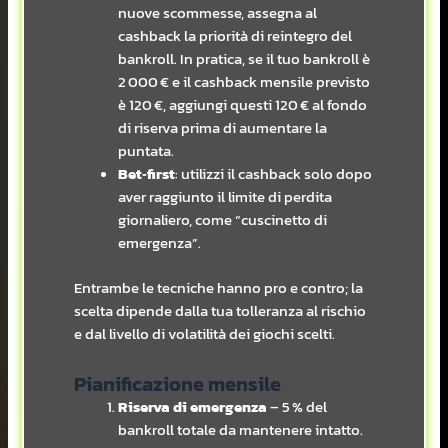
nuove scommesse, assegna al
cashback la priorità di reintegro del
bankroll. In pratica, se il tuo bankroll è
2 000 € e il cashback mensile previsto
è 120 €, aggiungi questi 120 € al fondo
di riserva prima di aumentare la
puntata.
Bet‑first
: utilizzi il cashback solo dopo
aver raggiunto il limite di perdita
giornaliero, come “cuscinetto di
emergenza”.
Entrambe le tecniche hanno pro e contro; la
scelta dipende dalla tua tolleranza al rischio
e dal livello di volatilità dei giochi scelti.
Pianificazione mensile
Riserva di emergenza
– 5 % del
bankroll totale da mantenere intatto.