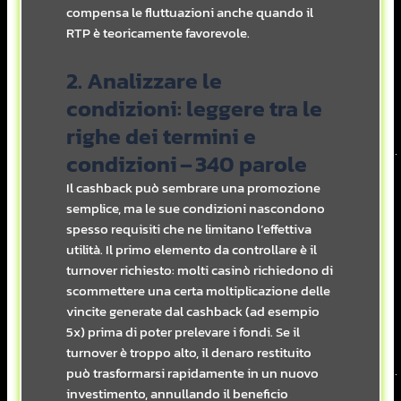
compensa le fluttuazioni anche quando il
RTP è teoricamente favorevole.
2. Analizzare le
condizioni: leggere tra le
righe dei termini e
condizioni – 340 parole
Il cashback può sembrare una promozione
semplice, ma le sue condizioni nascondono
spesso requisiti che ne limitano l’effettiva
utilità. Il primo elemento da controllare è il
turnover richiesto: molti casinò richiedono di
scommettere una certa moltiplicazione delle
vincite generate dal cashback (ad esempio
5x) prima di poter prelevare i fondi. Se il
turnover è troppo alto, il denaro restituito
può trasformarsi rapidamente in un nuovo
investimento, annullando il beneficio