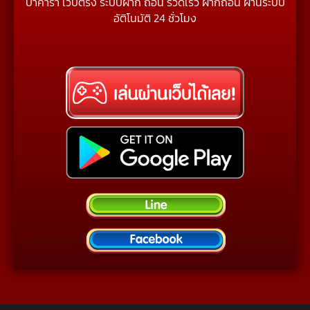
บาคาร่า เว็บตรง ระบบฝาก ถอน รวดเร็ว ฝากถอน ผ่านระบบ
อัติโนมัติ 24 ชั่วโมง