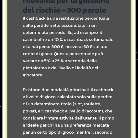
rilevante per la gestione
del rischio – 300 parole
Il cashback è una restituzione percentuale
delle perdite nette accumulate in un
determinato periodo. Se, ad esempio, il
casinò offre un 10 % di cashback settimanale
e tu hai perso 500 €, riceverai 50 € sul tuo
conto di gioco. Questa percentuale può
variare da 5 % a 25 % a seconda della
piattaforma e del livello di fedeltà del
giocatore.
Esistono due modalità principali: il cashback
a livello di gioco, calcolato solo sulle perdite
di un determinato titolo (slot, roulette,
poker), e il cashback a livello di account, che
considera l’intera attività dell’utente. Il primo
è ideale per chi ha una preferenza marcata
per un certo tipo di gioco, mentre il secondo