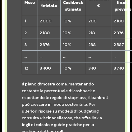
Mese
Cashback
finale
iniziale
€
stimato
previsto
1
2 000
10 %
200
2 180
2
2 180
10 %
218
2 376
3
2 376
10 %
238
2 587
…
…
…
…
…
12
3 400
10 %
340
3 740
Il piano dimostra come, mantenendo
costante la percentuale di cashback e
rispettando le regole di stop‑loss, il bankroll
può crescere in modo sostenibile. Per
ulteriori risorse su modelli di budgeting,
consulta Piscinadellerose, che offre link a
fogli di calcolo e guide pratiche per la
gestione del bankroll.