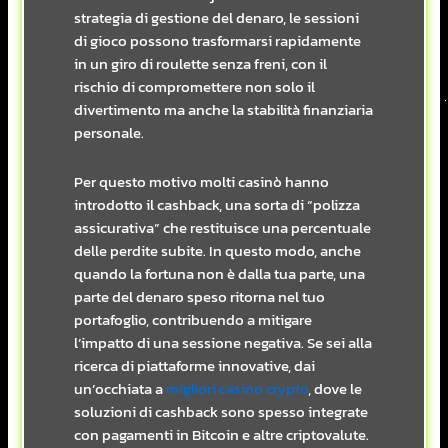
strategia di gestione del denaro, le sessioni
di gioco possono trasformarsi rapidamente
in un giro di roulette senza freni, con il
rischio di compromettere non solo il
divertimento ma anche la stabilità finanziaria
personale.
Per questo motivo molti casinò hanno
introdotto il cashback, una sorta di “polizza
assicurativa” che restituisce una percentuale
delle perdite subite. In questo modo, anche
quando la fortuna non è dalla tua parte, una
parte del denaro speso ritorna nel tuo
portafoglio, contribuendo a mitigare
l’impatto di una sessione negativa. Se sei alla
ricerca di piattaforme innovative, dai
un’occhiata a
migliori casino crypto
, dove le
soluzioni di cashback sono spesso integrate
con pagamenti in Bitcoin e altre criptovalute.