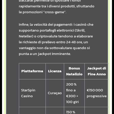
baccarat permette di spostare i fondi
rapidamente tra i diversi prodotti, sfruttando
le promozioni “cross‑game”.
Infine, la velocità dei pagamenti: i casinò che
supportano portafogli elettronici (Skrill,
Neteller) o criptovalute tendono a elaborare
le richieste di prelievo entro 24‑48 ore, un
vantaggio non da sottovalutare quando si
punta a un jackpot imminente.
Bonus
Jackpot di
Piattaforma
Licenza
Natalizio
Fine Anno
200 %
StarSpin
fino a
€150 000
Curaçao
Casino
€300 +
progressive
100 giri
150 %