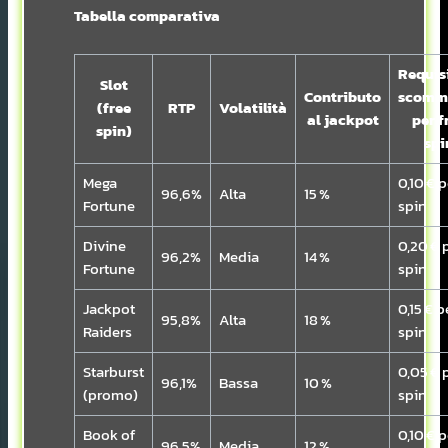
Tabella comparativa
Requisi
Slot
Contributo
scomm
(free
RTP
Volatilità
al jackpot
per f
spin)
spi
Mega
0,10 € 
96,6%
Alta
15 %
Fortune
spin
Divine
0,20 € 
96,2%
Media
14 %
Fortune
spin
Jackpot
0,15 € p
95,8%
Alta
18 %
Raiders
spin
Starburst
0,05 € 
96,1%
Bassa
10 %
(promo)
spin
Book of
0,10 € 
96,5%
Media
12 %