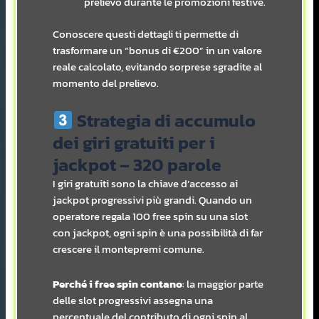
prelievo durante le promozioni festive.
Conoscere questi dettagli ti permette di
trasformare un “bonus di €200” in un valore
reale calcolato, evitando sorprese sgradite al
momento del prelievo.
Strategia di accumulo
dei giri gratuiti per i
jackpot – 320 parole
I giri gratuiti sono la chiave d’accesso ai
jackpot progressivi più grandi. Quando un
operatore regala 100 free spin su una slot
con jackpot, ogni spin è una possibilità di far
crescere il montepremi comune.
Perché i free spin contano
: la maggior parte
delle slot progressivi assegna una
percentuale del contributo di ogni spin al