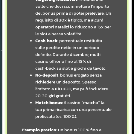
volte che devi scommettere l’importo
del bonus prima di poter prelevare. Un
requisito di 30x è tipico, ma alcuni
operatori natalizi lo riducono a 15x per
le slot a bassa volatilità.
Cash‑back
: percentuale restituita
sulle perdite nette in un periodo
definito. Durante dicembre, molti
casinò offrono fino al 15 % di
cash‑back su slot e giochi da tavolo.
No‑deposit
: bonus erogato senza
richiedere un deposito. Spesso
limitato a €10‑€20, ma può includere
20‑30 giri gratuiti.
Match bonus
: il casinò “matcha” la
tua prima ricarica con una percentuale
prefissata (es. 100 %).
Esempio pratico
: un bonus 100 % fino a