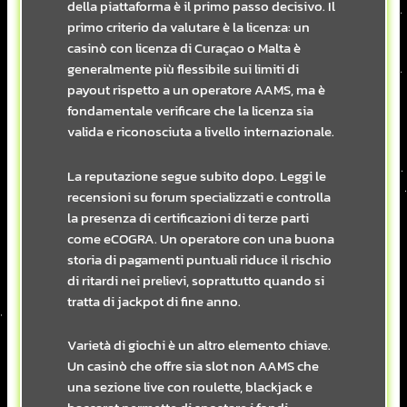
della piattaforma è il primo passo decisivo. Il
primo criterio da valutare è la licenza: un
casinò con licenza di Curaçao o Malta è
generalmente più flessibile sui limiti di
payout rispetto a un operatore AAMS, ma è
fondamentale verificare che la licenza sia
valida e riconosciuta a livello internazionale.
La reputazione segue subito dopo. Leggi le
recensioni su forum specializzati e controlla
la presenza di certificazioni di terze parti
come eCOGRA. Un operatore con una buona
storia di pagamenti puntuali riduce il rischio
di ritardi nei prelievi, soprattutto quando si
tratta di jackpot di fine anno.
Varietà di giochi è un altro elemento chiave.
Un casinò che offre sia slot non AAMS che
una sezione live con roulette, blackjack e