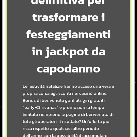
trasformare i
festeggiamenti
in jackpot da
capodanno
Le festività natalizie hanno acceso una vera e
propria corsa agli sconti nei casinò online.
Bonus di benvenuto gonfiati, giri gratuiti
“early‑Christmas” e promozioni a tempo
limitato riempiono le pagine di benvenuto di
tutti gli operatori. Il risultato? Un’offerta più
ricca rispetto a qualsiasi altro periodo
dell’anno, con la possibilità di accumulare