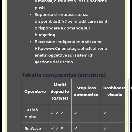
e mensili, oltre a stop‑loss e notifiche
push.
Supporto clienti: assistenza
disponibile 24/7 per modificare i limiti
o rispondere a domande sul
budgeting.
Recensioni indipendenti: siti come
Httpswww.Cinematographe.It offrono
analisi oggettive sui sistemi di
gestione del rischio.
Tabella comparativa (struttura)
Limiti
Stop‑loss
Dashboard
Operatore
deposito
automatico
visuale
(G/S/M)
Casinò
✓ ✓ ✓
✓
✓
Alpha
BetWave
✓ ✓ ✗
✓
✓