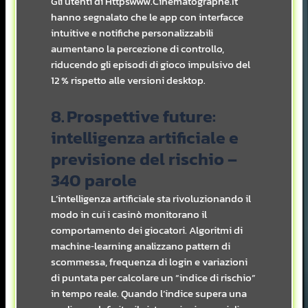
Gli utenti di Httpswww.Cinematographe.It
hanno segnalato che le app con interfacce
intuitive e notifiche personalizzabili
aumentano la percezione di controllo,
riducendo gli episodi di gioco impulsivo del
12 % rispetto alle versioni desktop.
8. Prospettive future:
intelligenza artificiale e
previsione del rischio –
340 parole
L’intelligenza artificiale sta rivoluzionando il
modo in cui i casinò monitorano il
comportamento dei giocatori. Algoritmi di
machine‑learning analizzano pattern di
scommessa, frequenza di login e variazioni
di puntata per calcolare un “indice di rischio”
in tempo reale. Quando l’indice supera una