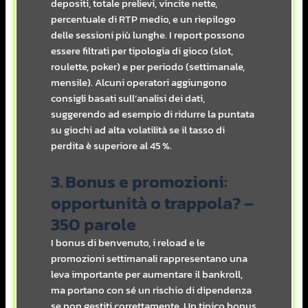
depositi, totale prelievi, vincite nette,
percentuale di RTP medio, e un riepilogo
delle sessioni più lunghe. I report possono
essere filtrati per tipologia di gioco (slot,
roulette, poker) e per periodo (settimanale,
mensile). Alcuni operatori aggiungono
consigli basati sull’analisi dei dati,
suggerendo ad esempio di ridurre la puntata
su giochi ad alta volatilità se il tasso di
perdita è superiore al 45 %.
3. Bonus e promozioni:
opportunità o trappola? –
350 parole
I bonus di benvenuto, i reload e le
promozioni settimanali rappresentano una
leva importante per aumentare il bankroll,
ma portano con sé un rischio di dipendenza
se non gestiti correttamente. Un tipico bonus