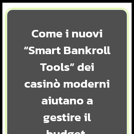
Come i nuovi
“Smart Bankroll
Tools” dei
casinò moderni
aiutano a
gestire il
budget,