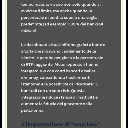
tempo reale, avvisano non solo quando si
avvicina il limite, ma anche quando la
percentuale di perdita supera una soglia
predefinita (ad esempio il 30 % del bankroll
iniziale).
Le dashboard visuali offrono grafici a barre e
a torta che mostrano l’andamento delle
vincite, le perdite per gioco e la percentuale
di RTP raggiunta. Alcuni operatori hanno
integrato API con conti bancari e wallet
e‑money, consentendo trasferimenti
istantanei e la possibilità di “ricaricare” il
bankroll con un solo click. Questa
integrazione riduce i tempi di inattività e
aumenta la fiducia del giocatore nella
piattaforma.
2.1 Impostazione di “stop‑loss”