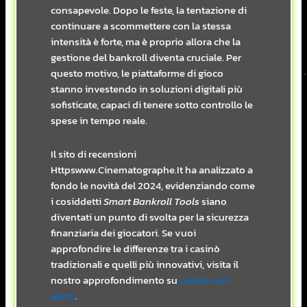
consapevole. Dopo le feste, la tentazione di
continuare a scommettere con la stessa
intensità è forte, ma è proprio allora che la
gestione del bankroll diventa cruciale. Per
questo motivo, le piattaforme di gioco
stanno investendo in soluzioni digitali più
sofisticate, capaci di tenere sotto controllo le
spese in tempo reale.
Il sito di recensioni
Httpswww.Cinematographe.It ha analizzato a
fondo le novità del 2024, evidenziando come
i cosiddetti
Smart Bankroll Tools
siano
diventati un punto di svolta per la sicurezza
finanziaria dei giocatori. Se vuoi
approfondire le differenze tra i casinò
tradizionali e quelli più innovativi, visita il
nostro approfondimento su
casino non
aams
.