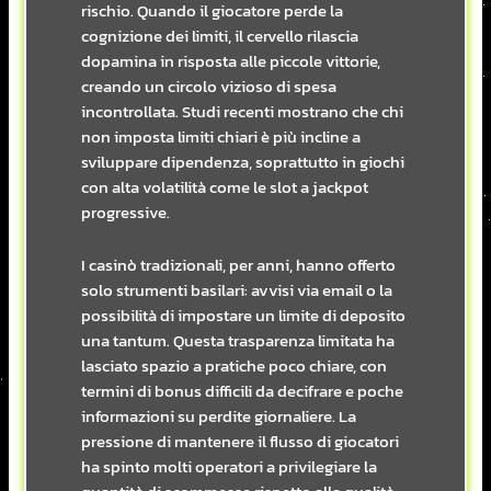
rischio. Quando il giocatore perde la
cognizione dei limiti, il cervello rilascia
dopamina in risposta alle piccole vittorie,
creando un circolo vizioso di spesa
incontrollata. Studi recenti mostrano che chi
non imposta limiti chiari è più incline a
sviluppare dipendenza, soprattutto in giochi
con alta volatilità come le slot a jackpot
progressive.
I casinò tradizionali, per anni, hanno offerto
solo strumenti basilari: avvisi via email o la
possibilità di impostare un limite di deposito
una tantum. Questa trasparenza limitata ha
lasciato spazio a pratiche poco chiare, con
termini di bonus difficili da decifrare e poche
informazioni su perdite giornaliere. La
pressione di mantenere il flusso di giocatori
ha spinto molti operatori a privilegiare la