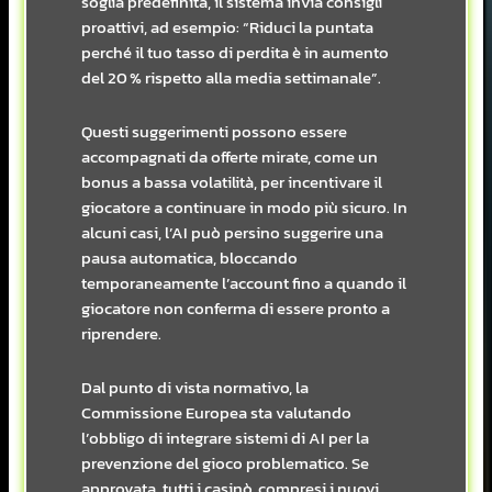
soglia predefinita, il sistema invia consigli
proattivi, ad esempio: “Riduci la puntata
perché il tuo tasso di perdita è in aumento
del 20 % rispetto alla media settimanale”.
Questi suggerimenti possono essere
accompagnati da offerte mirate, come un
bonus a bassa volatilità, per incentivare il
giocatore a continuare in modo più sicuro. In
alcuni casi, l’AI può persino suggerire una
pausa automatica, bloccando
temporaneamente l’account fino a quando il
giocatore non conferma di essere pronto a
riprendere.
Dal punto di vista normativo, la
Commissione Europea sta valutando
l’obbligo di integrare sistemi di AI per la
prevenzione del gioco problematico. Se
approvata, tutti i casinò, compresi i nuovi