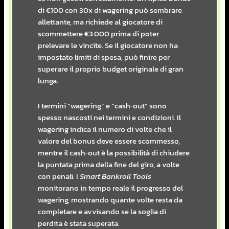
di €100 con 30x di wagering può sembrare
allettante, ma richiede al giocatore di
scommettere €3 000 prima di poter
prelevare le vincite. Se il giocatore non ha
impostato limiti di spesa, può finire per
superare il proprio budget originale di gran
lunga.
I termini “wagering” e “cash‑out” sono
spesso nascosti nei termini e condizioni. Il
wagering indica il numero di volte che il
valore del bonus deve essere scommesso,
mentre il cash‑out è la possibilità di chiudere
la puntata prima della fine del giro, a volte
con penali. I
Smart Bankroll Tools
monitorano in tempo reale il progresso del
wagering, mostrando quante volte resta da
completare e avvisando se la soglia di
perdita è stata superata.