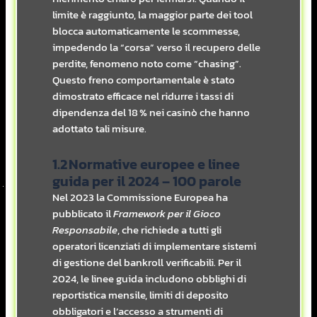
limite è raggiunto, la maggior parte dei tool
blocca automaticamente le scommesse,
impedendo la “corsa” verso il recupero delle
perdite, fenomeno noto come “chasing”.
Questo freno comportamentale è stato
dimostrato efficace nel ridurre i tassi di
dipendenza del 18 % nei casinò che hanno
adottato tali misure.
1.2 Normative europee e linee
guida per il 2024 – 100 parole
Nel 2023 la Commissione Europea ha
pubblicato il
Framework per il Gioco
Responsabile
, che richiede a tutti gli
operatori licenziati di implementare sistemi
di gestione del bankroll verificabili. Per il
2024, le linee guida includono obblighi di
reportistica mensile, limiti di deposito
obbligatori e l’accesso a strumenti di