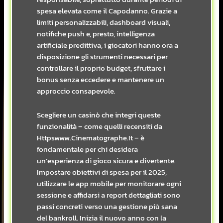
spesa elevata come il Capodanno. Grazie a
limiti personalizzabili, dashboard visuali,
notifiche push e, presto, intelligenza
artificiale predittiva, i giocatori hanno ora a
disposizione gli strumenti necessari per
controllare il proprio budget, sfruttare i
bonus senza eccedere e mantenere un
approccio consapevole.
Scegliere un casinò che integri queste
funzionalità – come quelli recensiti da
Httpswww.Cinematographe.It – è
fondamentale per chi desidera
un’esperienza di gioco sicura e divertente.
Impostare obiettivi di spesa per il 2025,
utilizzare le app mobile per monitorare ogni
sessione e affidarsi a report dettagliati sono
passi concreti verso una gestione più sana
del bankroll. Inizia il nuovo anno con la