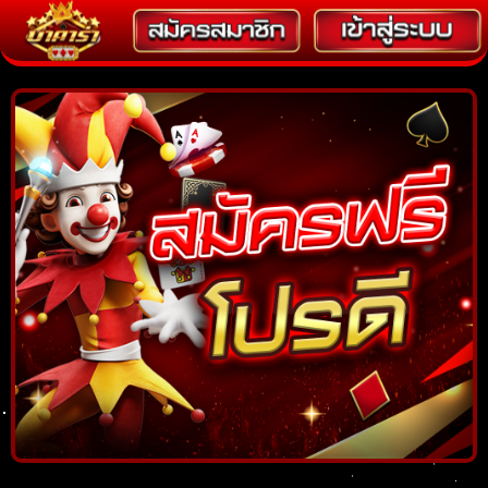
Skip
to
content