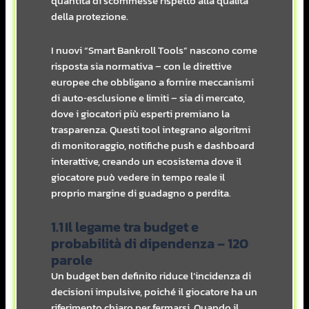
quantità di scommesse rispetto alla qualità
della protezione.
I nuovi “Smart Bankroll Tools” nascono come
risposta sia normativa – con le direttive
europee che obbligano a fornire meccanismi
di auto‑esclusione e limiti – sia di mercato,
dove i giocatori più esperti premiano la
trasparenza. Questi tool integrano algoritmi
di monitoraggio, notifiche push e dashboard
interattive, creando un ecosistema dove il
giocatore può vedere in tempo reale il
proprio margine di guadagno o perdita.
1.1 Il legame tra budget e
probabilità di dipendenza – 120
parole
Un budget ben definito riduce l’incidenza di
decisioni impulsive, poiché il giocatore ha un
riferimento chiaro per fermarsi. Quando il