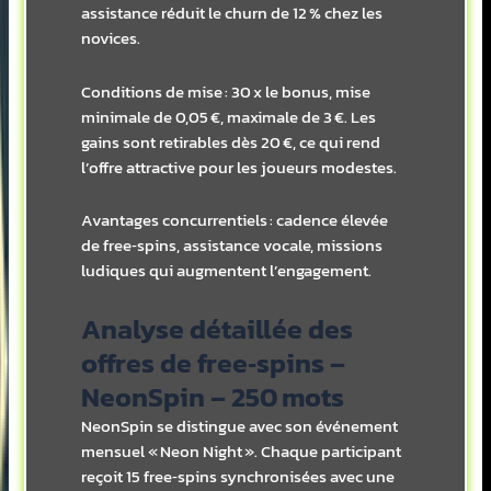
assistance réduit le churn de 12 % chez les
novices.
Conditions de mise : 30 x le bonus, mise
minimale de 0,05 €, maximale de 3 €. Les
gains sont retirables dès 20 €, ce qui rend
l’offre attractive pour les joueurs modestes.
Avantages concurrentiels : cadence élevée
de free‑spins, assistance vocale, missions
ludiques qui augmentent l’engagement.
Analyse détaillée des
offres de free‑spins –
NeonSpin – 250 mots
NeonSpin se distingue avec son événement
mensuel « Neon Night ». Chaque participant
reçoit 15 free‑spins synchronisées avec une