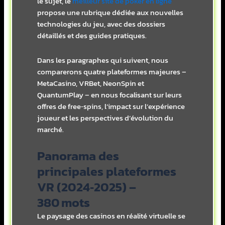
le sujet, le
meilleur site de poker en ligne
propose une rubrique dédiée aux nouvelles
technologies du jeu, avec des dossiers
détaillés et des guides pratiques.
Dans les paragraphes qui suivent, nous
comparerons quatre plateformes majeures –
MetaCasino, VRBet, NeonSpin et
QuantumPlay – en nous focalisant sur leurs
offres de free‑spins, l’impact sur l’expérience
joueur et les perspectives d’évolution du
marché.
Panorama des
principales plateformes
VR (2024‑2025) –
380 mots
Le paysage des casinos en réalité virtuelle se