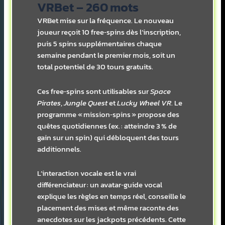
VRBet – 260 mots
VRBet mise sur la fréquence. Le nouveau
joueur reçoit 10 free‑spins dès l’inscription,
puis 5 spins supplémentaires chaque
semaine pendant le premier mois, soit un
total potentiel de 30 tours gratuits.
Ces free‑spins sont utilisables sur
Space
Pirates
,
Jungle Quest
et
Lucky Wheel VR
. Le
programme « mission‑spins » propose des
quêtes quotidiennes (ex. : atteindre 3 % de
gain sur un spin) qui débloquent des tours
additionnels.
L’interaction vocale est le vrai
différenciateur : un avatar‑guide vocal
explique les règles en temps réel, conseille le
placement des mises et même raconte des
anecdotes sur les jackpots précédents. Cette