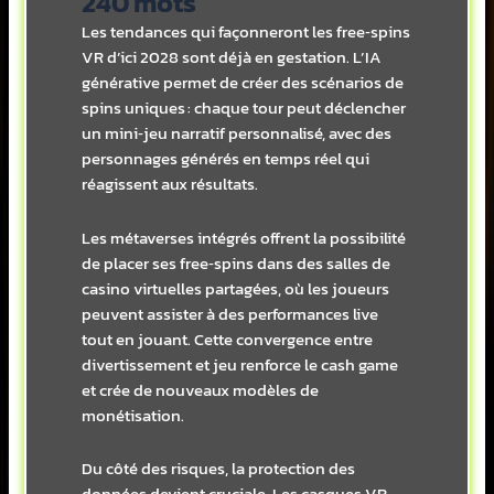
240 mots
Les tendances qui façonneront les free‑spins
VR d’ici 2028 sont déjà en gestation. L’IA
générative permet de créer des scénarios de
spins uniques : chaque tour peut déclencher
un mini‑jeu narratif personnalisé, avec des
personnages générés en temps réel qui
réagissent aux résultats.
Les métaverses intégrés offrent la possibilité
de placer ses free‑spins dans des salles de
casino virtuelles partagées, où les joueurs
peuvent assister à des performances live
tout en jouant. Cette convergence entre
divertissement et jeu renforce le cash game
et crée de nouveaux modèles de
monétisation.
Du côté des risques, la protection des