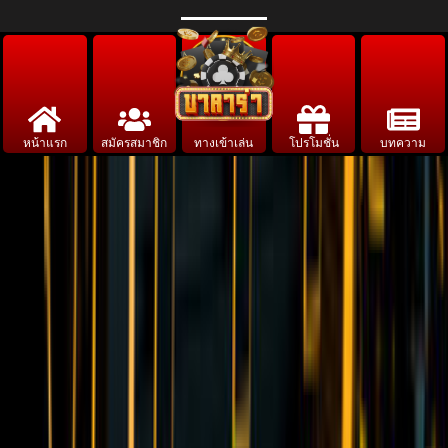
หน้าแรก
สมัครสมาชิก
ทางเข้าเล่น
โปรโมชั่น
บทความ