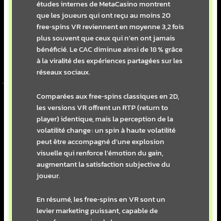
études internes de MetaCasino montrent
que les joueurs qui ont reçu au moins 20
free‑spins VR reviennent en moyenne 3,2 fois
plus souvent que ceux qui n’en ont jamais
bénéficié. Le CAC diminue ainsi de 18 % grâce
à la viralité des expériences partagées sur les
réseaux sociaux.
Comparées aux free‑spins classiques en 2D,
les versions VR offrent un RTP (return to
player) identique, mais la perception de la
volatilité change : un spin à haute volatilité
peut être accompagné d’une explosion
visuelle qui renforce l’émotion du gain,
augmentant la satisfaction subjective du
joueur.
En résumé, les free‑spins en VR sont un
levier marketing puissant, capable de