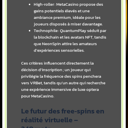
High‑roller : MetaCasino propose des
gains potentiels élevés et une
ambiance premium, idéale pour les
joueurs disposés à miser davantage.
Technophile : QuantumPlay séduit par
la blockchain et les avatars NFT, tandis
que NeonSpin attire les amateurs
d’expériences sensorielles.
Ces critères influencent directement la
décision d’inscription ; un joueur qui
privilégie la fréquence des spins penchera
vers VRBet, tandis qu’un autre qui recherche
une expérience immersive de luxe optera
pour MetaCasino.
Le futur des free‑spins en
réalité virtuelle –