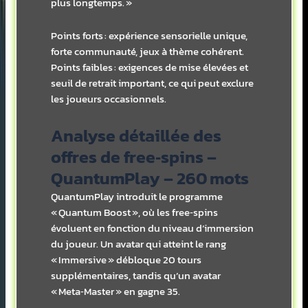
plus longtemps. »
Points forts : expérience sensorielle unique,
forte communauté, jeux à thème cohérent.
Points faibles : exigences de mise élevées et
seuil de retrait important, ce qui peut exclure
les joueurs occasionnels.
Analyse détaillée des
offres de free‑spins –
QuantumPlay – 260 mots
QuantumPlay introduit le programme
« Quantum Boost », où les free‑spins
évoluent en fonction du niveau d’immersion
du joueur. Un avatar qui atteint le rang
« Immersive » débloque 20 tours
supplémentaires, tandis qu’un avatar
« Meta‑Master » en gagne 35.