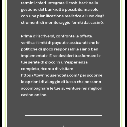
termini chiari. Integrare il cash‑back nella
gestione del bankroll è possibile, ma solo
con una pianificazione realistica e l’uso degli
strumenti di monitoraggio forniti dal casinò.
Prima di iscriversi, confronta le offerte,
verifica i limiti di payout e assicurati che le
politiche di gioco responsabile siano ben
implementate. E, se desideri trasformare le
tue serate di gioco in un’esperienza
completa, ricorda di visitare
https://townhousehotels.com/ per scoprire
le opzioni di alloggio di lusso che possono
accompagnare le tue avventure nei migliori
casino online.