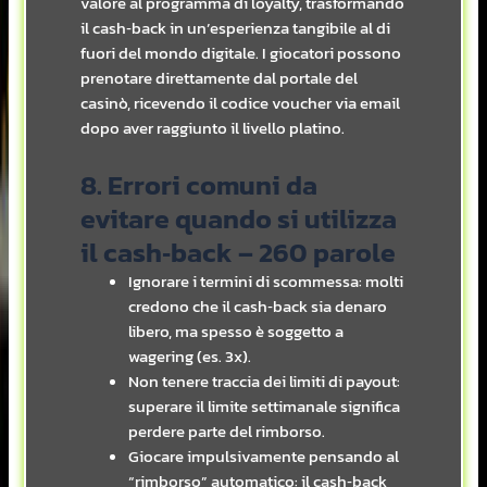
valore al programma di loyalty, trasformando
il cash‑back in un’esperienza tangibile al di
fuori del mondo digitale. I giocatori possono
prenotare direttamente dal portale del
casinò, ricevendo il codice voucher via email
dopo aver raggiunto il livello platino.
8. Errori comuni da
evitare quando si utilizza
il cash‑back – 260 parole
Ignorare i termini di scommessa: molti
credono che il cash‑back sia denaro
libero, ma spesso è soggetto a
wagering (es. 3x).
Non tenere traccia dei limiti di payout:
superare il limite settimanale significa
perdere parte del rimborso.
Giocare impulsivamente pensando al
“rimborso” automatico: il cash‑back