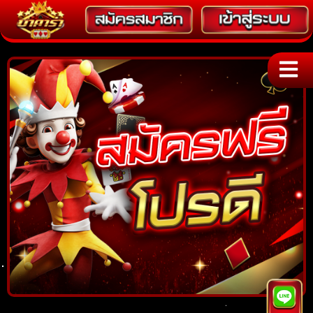
Skip
to
content