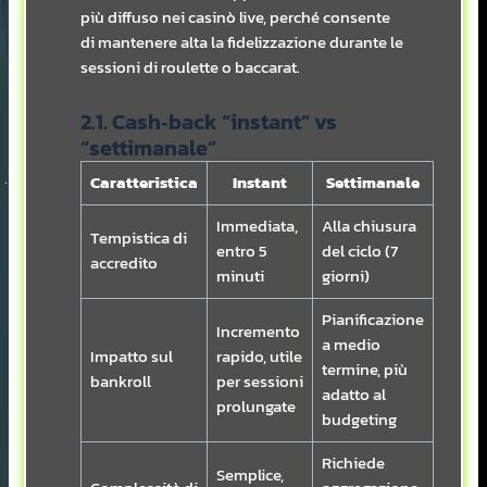
più diffuso nei casinò live, perché consente
di mantenere alta la fidelizzazione durante le
sessioni di roulette o baccarat.
2.1. Cash‑back “instant” vs
“settimanale”
Caratteristica
Instant
Settimanale
Immediata,
Alla chiusura
Tempistica di
entro 5
del ciclo (7
accredito
minuti
giorni)
Pianificazione
Incremento
a medio
Impatto sul
rapido, utile
termine, più
bankroll
per sessioni
adatto al
prolungate
budgeting
Richiede
Semplice,