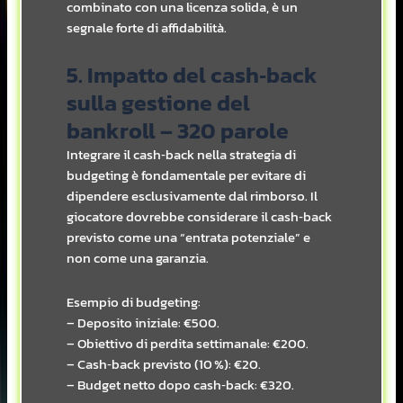
combinato con una licenza solida, è un
segnale forte di affidabilità.
5. Impatto del cash‑back
sulla gestione del
bankroll – 320 parole
Integrare il cash‑back nella strategia di
budgeting è fondamentale per evitare di
dipendere esclusivamente dal rimborso. Il
giocatore dovrebbe considerare il cash‑back
previsto come una “entrata potenziale” e
non come una garanzia.
Esempio di budgeting:
– Deposito iniziale: €500.
– Obiettivo di perdita settimanale: €200.
– Cash‑back previsto (10 %): €20.
– Budget netto dopo cash‑back: €320.