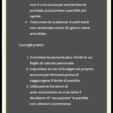
non è una scusa per aumentare le
puntate; può portare a perdite più
rapide.
Trascurare le scadenze: il cash‑back
non reclamato entro 30 giorni viene
annullato.
Consigli pratici:
Annotare le percentuali e i limiti in un
foglio di calcolo personale.
Impostare avvisi di budget sul proprio
account per fermarsi prima di
raggiungere il limite di perdita.
Utilizzare le funzioni di
auto‑esclusione se si avverte il
desiderio di “recuperare” le perdite
con ulteriori scommesse.