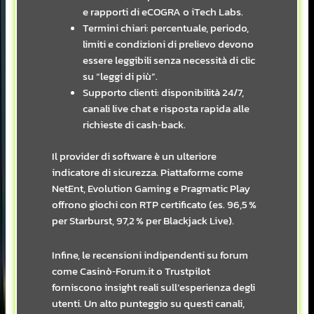
e rapporti di eCOGRA o iTech Labs.
Termini chiari: percentuale, periodo,
limiti e condizioni di prelievo devono
essere leggibili senza necessità di clic
su “leggi di più”.
Supporto clienti: disponibilità 24/7,
canali live chat e risposta rapida alle
richieste di cash‑back.
Il provider di software è un ulteriore
indicatore di sicurezza. Piattaforme come
NetEnt, Evolution Gaming e Pragmatic Play
offrono giochi con RTP certificato (es. 96,5 %
per Starburst, 97,2 % per Blackjack Live).
Infine, le recensioni indipendenti su forum
come Casinò‑Forum.it o Trustpilot
forniscono insight reali sull’esperienza degli
utenti. Un alto punteggio su questi canali,