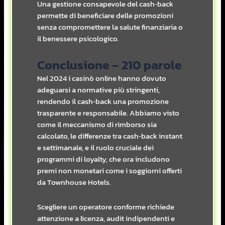
Una gestione consapevole del cash‑back
permette di beneficiare delle promozioni
senza compromettere la salute finanziaria o
il benessere psicologico.
Conclusione – 210 parole
Nel 2024 i casinò online hanno dovuto
adeguarsi a normative più stringenti,
rendendo il cash‑back una promozione
trasparente e responsabile. Abbiamo visto
come il meccanismo di rimborso sia
calcolato, le differenze tra cash‑back instant
e settimanale, e il ruolo cruciale dei
programmi di loyalty, che ora includono
premi non monetari come i soggiorni offerti
da Townhouse Hotels.
Scegliere un operatore conforme richiede
attenzione a licenza, audit indipendenti e