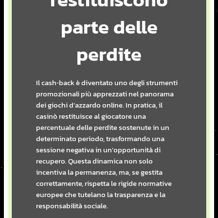
parte delle
perdite
Il cash‑back è diventato uno degli strumenti
promozionali più apprezzati nel panorama
dei giochi d’azzardo online. In pratica, il
casinò restituisce al giocatore una
percentuale delle perdite sostenute in un
determinato periodo, trasformando una
sessione negativa in un’opportunità di
recupero. Questa dinamica non solo
incentiva la permanenza, ma, se gestita
correttamente, rispetta le rigide normative
europee che tutelano la trasparenza e la
responsabilità sociale.