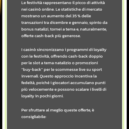
Le festività rappresentano il picco di attività
nei casinò online. Le statistiche di mercato
mostrano un aumento del 35 % delle
transazioni tra dicembre e gennaio, spinto da
bonus natalizi, tornei a tema e, naturalmente,
offerte cash‑back più generose.
I casinò sincronizzano i programmi di loyalty
con le festività, offrendo cash‑back doppio
per le slot a tema natalizio o promozioni
“buy‑back” per le scommesse live su sport
invernali. Questo approccio incentiva la
fedeltà, poiché i giocatori accumulano punti
più velocemente e possono scalare i livelli di
loyalty in pochi giorni.
Per sfruttare al meglio queste offerte, è
consigliabile: