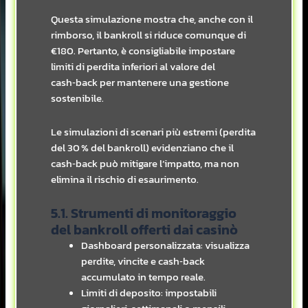
Questa simulazione mostra che, anche con il
rimborso, il bankroll si riduce comunque di
€180. Pertanto, è consigliabile impostare
limiti di perdita inferiori al valore del
cash‑back per mantenere una gestione
sostenibile.
Le simulazioni di scenari più estremi (perdita
del 30 % del bankroll) evidenziano che il
cash‑back può mitigare l’impatto, ma non
elimina il rischio di esaurimento.
5.1. Strumenti di monitoraggio
del bankroll offerti dai casinò
Dashboard personalizzata: visualizza
perdite, vincite e cash‑back
accumulato in tempo reale.
Limiti di deposito: impostabili