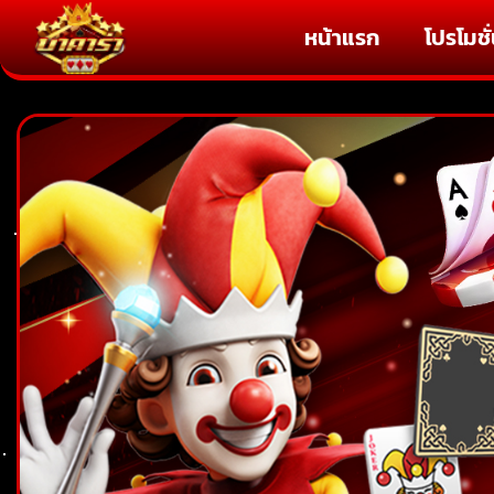
Skip
หน้าแรก
โปรโมชั
to
content