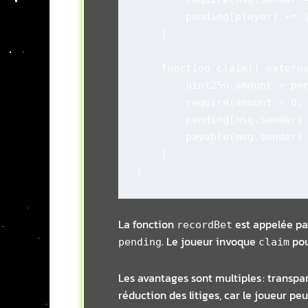
        pending[player] += (
    }

    function claim() externa
        uint256 amount = pen
        require(amount > 0, 
        pending[msg.sender] 
        payable(msg.sender).
    }

La fonction
est appelée pa
recordBet
. Le joueur invoque
pou
pending
claim
Les avantages sont multiples : transpar
réduction des litiges, car le joueur peu