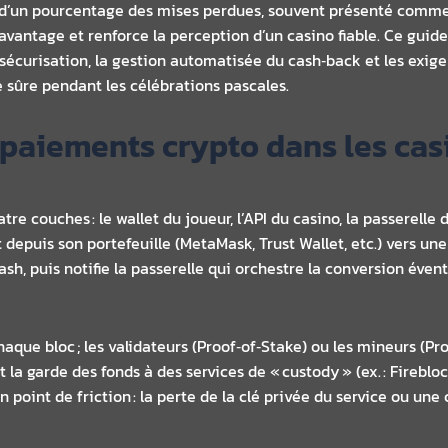
d’un pourcentage des mises perdues, souvent présenté comme u
davantage et renforce la perception d’un casino fiable. Ce guide
écurisation, la gestion automatisée du cash‑back et les exige
 sûre pendant les célébrations pascales.
s paiements crypto dans les cas
 couches : le wallet du joueur, l’API du casino, la passerelle
 depuis son portefeuille (MetaMask, Trust Wallet, etc.) vers une
hash, puis notifie la passerelle qui orchestre la conversion éve
aque bloc ; les validateurs (Proof‑of‑Stake) ou les mineurs (Pro
t la garde des fonds à des services de « custody » (ex. : Firebl
n point de friction : la perte de la clé privée du service ou u