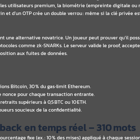
 les utilisateurs premium, la biométrie (empreinte digitale ou 
n et d’un OTP crée un double verrou : même si la clé privée e
t une alternative novatrice. Un joueur peut prouver qu’il poss
rotocoles comme zk‑SNARKs. Le serveur valide le proof, accepte 
osition aux fuites de données.
ons Bitcoin, 30 % du gas‑limit Ethereum.
e nonce pour chaque transaction entrante.
 retraits supérieurs à 0,5 BTC ou 10 ETH.
oueurs soucieux de la confidentialité.
‑back en temps réel – 310 mots
urcentage fixe (ex. : 10 % des mises) appliqué à chaque session