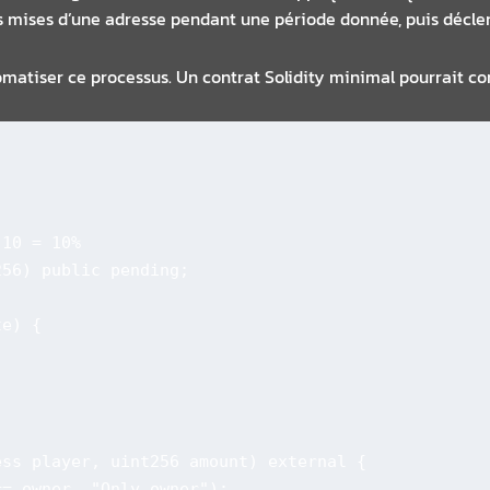
les mises d’une adresse pendant une période donnée, puis déc
matiser ce processus. Un contrat Solidity minimal pourrait con
10 = 10%

56) public pending;

e) {

ss player, uint256 amount) external {

= owner, "Only owner");
