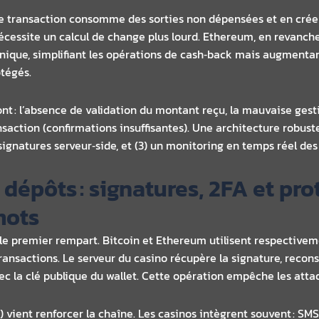
ue transaction consomme des sorties non dépensées et en crée d
nécessite un calcul de change plus lourd. Ethereum, en revanc
ique, simplifiant les opérations de cash‑back mais augmentant
tégés.
sont : l’absence de validation du montant reçu, la mauvaise ges
ransaction (confirmations insuffisantes). Une architecture robust
signatures serveur‑side, et (3) un monitoring en temps réel des
 dépôts : signatures, 2FA et pr
mots
le premier rempart. Bitcoin et Ethereum utilisent respectivem
transactions. Le serveur du casino récupère la signature, recon
ec la clé publique du wallet. Cette opération empêche les atta
) vient renforcer la chaîne. Les casinos intègrent souvent : SMS