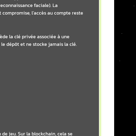
reconnaissance faciale). La
st compromise, l’accès au compte reste
ède la clé privée associée à une
le dépôt et ne stocke jamais la clé.
 de jeu. Sur la blockchain, cela se