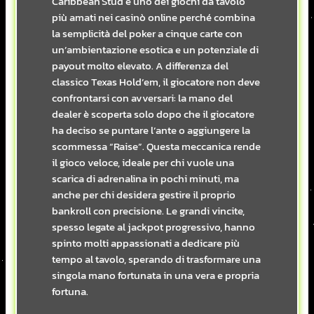
Caribbean Stud è uno dei giochi da tavolo
più amati nei casinò online perché combina
la semplicità del poker a cinque carte con
un’ambientazione esotica e un potenziale di
payout molto elevato. A differenza del
classico Texas Hold’em, il giocatore non deve
confrontarsi con avversari: la mano del
dealer è scoperta solo dopo che il giocatore
ha deciso se puntare l’ante o aggiungere la
scommessa “Raise”. Questa meccanica rende
il gioco veloce, ideale per chi vuole una
scarica di adrenalina in pochi minuti, ma
anche per chi desidera gestire il proprio
bankroll con precisione. Le grandi vincite,
spesso legate al jackpot progressivo, hanno
spinto molti appassionati a dedicare più
tempo al tavolo, sperando di trasformare una
singola mano fortunata in una vera e propria
fortuna.