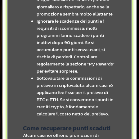
giornaliero e rispettarlo, anche se la
promozione sembra molto allettante.
Ignorare le scadenze dei punti e i
requisiti di scommessa: molti
programmi fanno scadere i punti
inattivi dopo 90 giorni. Se si
accumulano punti senza usarli, si
rischia di perderli. Controllare
regolarmente la sezione “My Rewards”
per evitare sorprese.
Sottovalutare le commissioni di
prelievo in criptovaluta: alcuni casinò
applicano fee fisse per il prelievo di
BTC o ETH. Se si convertono i punti in
crediti crypto, è fondamentale
calcolare il costo netto del prelievo.
Come recuperare punti scaduti
Alcuni casinoi offrono promozioni di