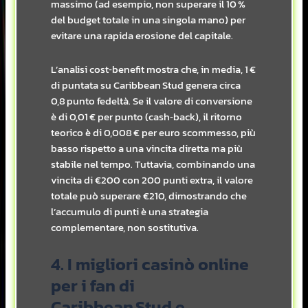
massimo (ad esempio, non superare il 10 %
del budget totale in una singola mano) per
evitare una rapida erosione del capitale.
L’analisi cost‑benefit mostra che, in media, 1 €
di puntata su Caribbean Stud genera circa
0,8 punto fedeltà. Se il valore di conversione
è di 0,01 € per punto (cash‑back), il ritorno
teorico è di 0,008 € per euro scommesso, più
basso rispetto a una vincita diretta ma più
stabile nel tempo. Tuttavia, combinando una
vincita di €200 con 200 punti extra, il valore
totale può superare €210, dimostrando che
l’accumulo di punti è una strategia
complementare, non sostitutiva.
4. I migliori casinò online
per i fan di
Caribbean Stud e