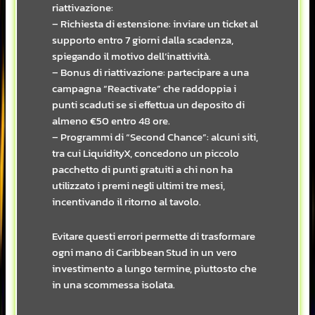
riattivazione:
– Richiesta di estensione: inviare un ticket al
supporto entro 7 giorni dalla scadenza,
spiegando il motivo dell’inattività.
– Bonus di riattivazione: partecipare a una
campagna “Reactivate” che raddoppia i
punti scaduti se si effettua un deposito di
almeno €50 entro 48 ore.
– Programmi di “Second Chance”: alcuni siti,
tra cui LiquidityX, concedono un piccolo
pacchetto di punti gratuiti a chi non ha
utilizzato i premi negli ultimi tre mesi,
incentivando il ritorno al tavolo.
Evitare questi errori permette di trasformare
ogni mano di Caribbean Stud in un vero
investimento a lungo termine, piuttosto che
in una scommessa isolata.