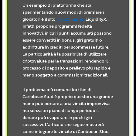
Un esempio di piattaforma che sta
sperimentando nuovi modi di premiare i
giocatori è il sito
crypto casino
. LiquidityX,
infatti, propone programmi fedeltà
innovativi, in cui i punti accumulati possono
essere convertiti in bonus, giri gratuiti o
addirittura in crediti per scommesse future.
La particolarità è la possibilità di utilizzare
criptovalute per le transazioni, rendendo il
processo di deposito e prelievo più rapido e
meno soggetto a commissioni tradizionali.
Il problema più comune tra i fan di
Caribbean Stud è proprio questo: una grande
mano può portare a una vincita improvvisa,
ma senza un piano di lungo periodo il
denaro può evaporare in pochi giri
successivi. L’articolo che segue mostrerà
come integrare le vincite di Caribbean Stud