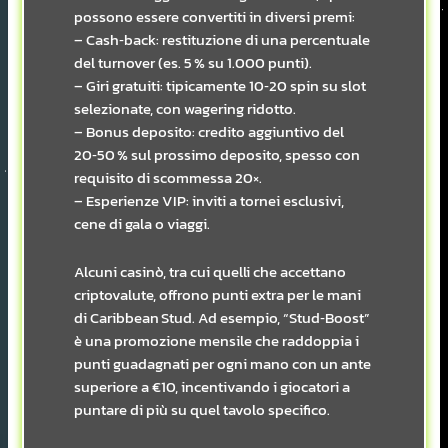
possono essere convertiti in diversi premi:
– Cash‑back: restituzione di una percentuale
del turnover (es. 5 % su 1.000 punti).
– Giri gratuiti: tipicamente 10‑20 spin su slot
selezionate, con wagering ridotto.
– Bonus deposito: credito aggiuntivo del
20‑50 % sul prossimo deposito, spesso con
requisito di scommessa 20×.
– Esperienze VIP: inviti a tornei esclusivi,
cene di gala o viaggi.
Alcuni casinò, tra cui quelli che accettano
criptovalute, offrono punti extra per le mani
di Caribbean Stud. Ad esempio, “Stud‑Boost”
è una promozione mensile che raddoppia i
punti guadagnati per ogni mano con un ante
superiore a €10, incentivando i giocatori a
puntare di più su quel tavolo specifico.