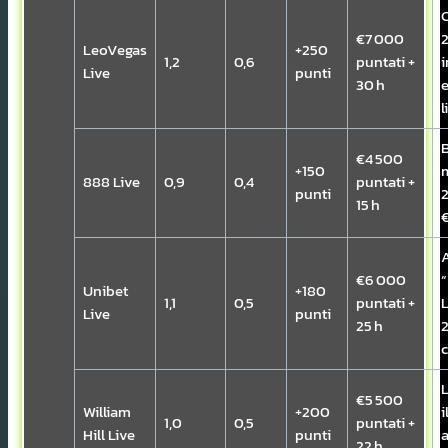
€7 000
LeoVegas
+250
1,2
0,6
puntati +
i
Live
punti
30 h
l
€4 500
+150
888 Live
0,9
0,4
puntati +
punti
15 h
€6 000
Unibet
+180
1,1
0,5
puntati +
Live
punti
25 h
L
€5 500
William
+200
i
1,0
0,5
puntati +
Hill Live
punti
22 h