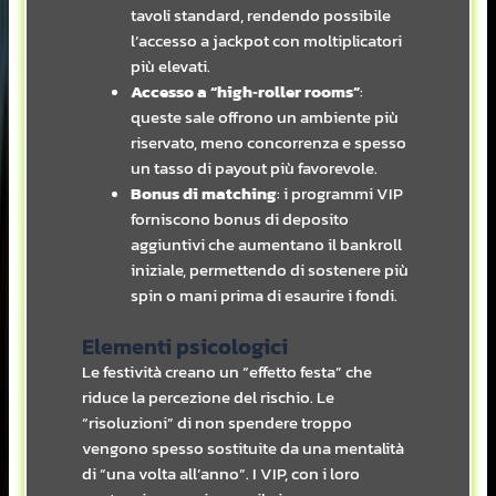
tavoli standard, rendendo possibile
l’accesso a jackpot con moltiplicatori
più elevati.
Accesso a “high‑roller rooms”
:
queste sale offrono un ambiente più
riservato, meno concorrenza e spesso
un tasso di payout più favorevole.
Bonus di matching
: i programmi VIP
forniscono bonus di deposito
aggiuntivi che aumentano il bankroll
iniziale, permettendo di sostenere più
spin o mani prima di esaurire i fondi.
Elementi psicologici
Le festività creano un “effetto festa” che
riduce la percezione del rischio. Le
“risoluzioni” di non spendere troppo
vengono spesso sostituite da una mentalità
di “una volta all’anno”. I VIP, con i loro