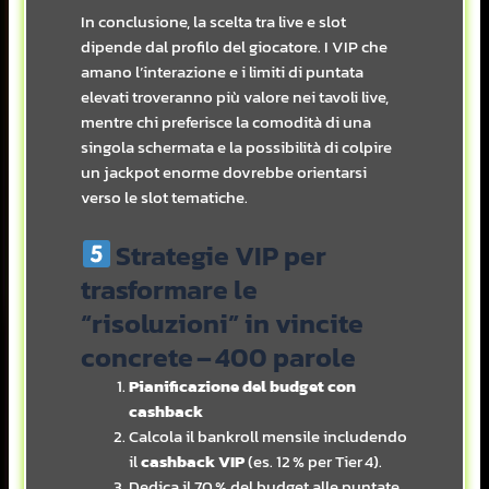
In conclusione, la scelta tra live e slot
dipende dal profilo del giocatore. I VIP che
amano l’interazione e i limiti di puntata
elevati troveranno più valore nei tavoli live,
mentre chi preferisce la comodità di una
singola schermata e la possibilità di colpire
un jackpot enorme dovrebbe orientarsi
verso le slot tematiche.
Strategie VIP per
trasformare le
“risoluzioni” in vincite
concrete – 400 parole
Pianificazione del budget con
cashback
Calcola il bankroll mensile includendo
il
cashback VIP
(es. 12 % per Tier 4).
Dedica il 70 % del budget alle puntate