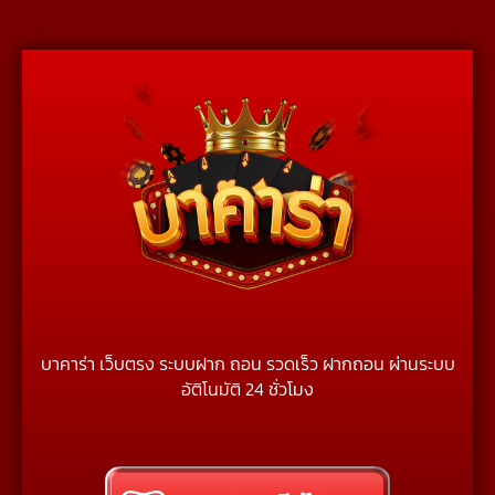
บาคาร่า เว็บตรง ระบบฝาก ถอน รวดเร็ว ฝากถอน ผ่านระบบ
อัติโนมัติ 24 ชั่วโมง