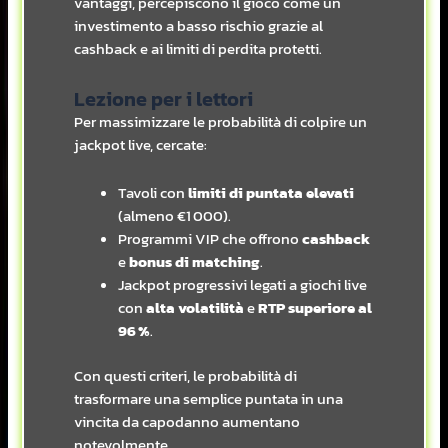
vantaggi, percepiscono il gioco come un
investimento a basso rischio grazie al
cashback e ai limiti di perdita protetti.
Lezione per i lettori
Per massimizzare le probabilità di colpire un
jackpot live, cercate:
Tavoli con
limiti di puntata elevati
(almeno €1 000).
Programmi VIP che offrono
cashback
e
bonus di matching
.
Jackpot progressivi legati a giochi live
con
alta volatilità
e
RTP superiore al
96 %
.
Con questi criteri, le probabilità di
trasformare una semplice puntata in una
vincita da capodanno aumentano
notevolmente.