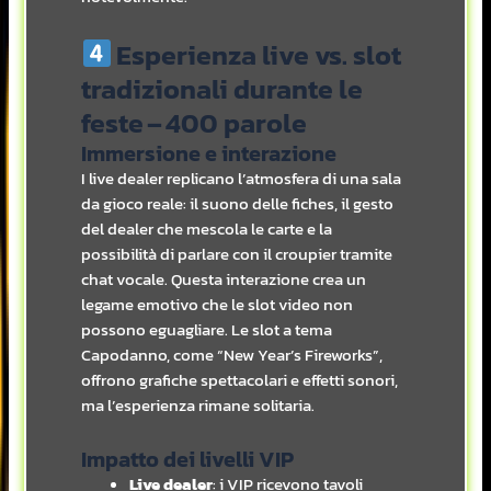
Esperienza live vs. slot
tradizionali durante le
feste – 400 parole
Immersione e interazione
I live dealer replicano l’atmosfera di una sala
da gioco reale: il suono delle fiches, il gesto
del dealer che mescola le carte e la
possibilità di parlare con il croupier tramite
chat vocale. Questa interazione crea un
legame emotivo che le slot video non
possono eguagliare. Le slot a tema
Capodanno, come “New Year’s Fireworks”,
offrono grafiche spettacolari e effetti sonori,
ma l’esperienza rimane solitaria.
Impatto dei livelli VIP
Live dealer
: i VIP ricevono tavoli