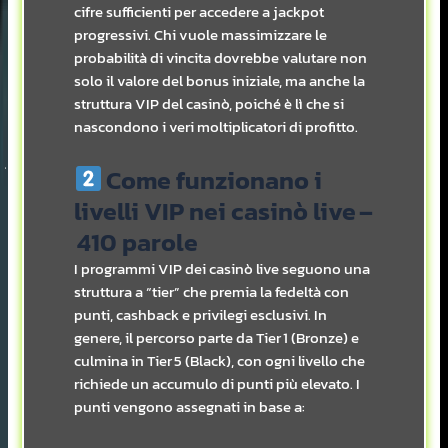
cifre sufficienti per accedere a jackpot
progressivi. Chi vuole massimizzare le
probabilità di vincita dovrebbe valutare non
solo il valore del bonus iniziale, ma anche la
struttura VIP del casinò, poiché è lì che si
nascondono i veri moltiplicatori di profitto.
Come funzionano i
livelli VIP nei casinò live –
410 parole
I programmi VIP dei casinò live seguono una
struttura a “tier” che premia la fedeltà con
punti, cashback e privilegi esclusivi. In
genere, il percorso parte da Tier 1 (Bronze) e
culmina in Tier 5 (Black), con ogni livello che
richiede un accumulo di punti più elevato. I
punti vengono assegnati in base a: