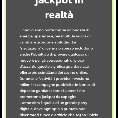
realtà
Il nuovo anno porta con sé un’ondata di
energia, speranze e, per molti, la voglia di
cambiare le proprie abitudini. Le
“risoluzioni” di gennaio spesso includono
anche l’obiettivo di provare qualcosa di
nuovo, e per gli appassionati di gioco
d’azzardo questo significa guardare alle
offerte più scintillanti dei casinò online.
Durante le festività, i provider investono
milioni in campagne pubblicitarie, bonus di
deposito gonfiati e tornei a premi che
promettono jackpot da capogiro.
L’atmosfera è quella di un grande party
digitale, dove ogni spin o puntata può
diventare il fuoco d’artificio che segna l’inizio