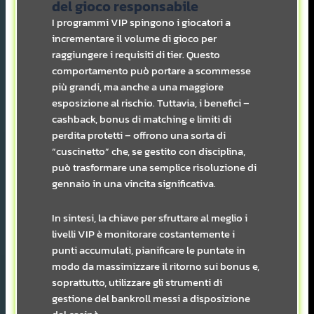
del gioco responsabile
I programmi VIP spingono i giocatori a
incrementare il volume di gioco per
raggiungere i requisiti di tier. Questo
comportamento può portare a scommesse
più grandi, ma anche a una maggiore
esposizione al rischio. Tuttavia, i benefici –
cashback, bonus di matching e limiti di
perdita protetti – offrono una sorta di
“cuscinetto” che, se gestito con disciplina,
può trasformare una semplice risoluzione di
gennaio in una vincita significativa.
In sintesi, la chiave per sfruttare al meglio i
livelli VIP è monitorare costantemente i
punti accumulati, pianificare le puntate in
modo da massimizzare il ritorno sui bonus e,
soprattutto, utilizzare gli strumenti di
gestione del bankroll messi a disposizione