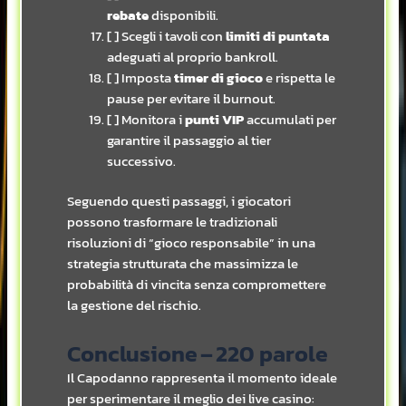
rebate
disponibili.
[ ] Scegli i tavoli con
limiti di puntata
adeguati al proprio bankroll.
[ ] Imposta
timer di gioco
e rispetta le
pause per evitare il burnout.
[ ] Monitora i
punti VIP
accumulati per
garantire il passaggio al tier
successivo.
Seguendo questi passaggi, i giocatori
possono trasformare le tradizionali
risoluzioni di “gioco responsabile” in una
strategia strutturata che massimizza le
probabilità di vincita senza compromettere
la gestione del rischio.
Conclusione – 220 parole
Il Capodanno rappresenta il momento ideale
per sperimentare il meglio dei live casino: