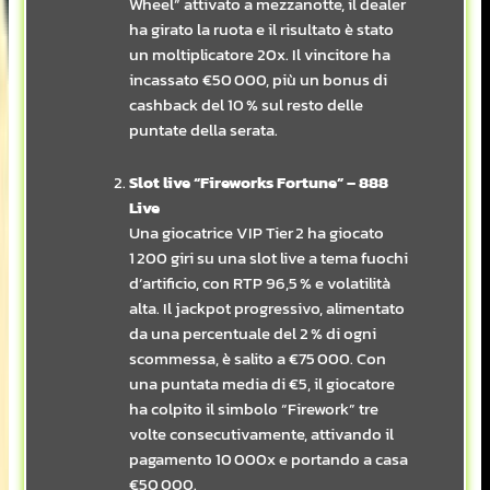
Wheel” attivato a mezzanotte, il dealer
ha girato la ruota e il risultato è stato
un moltiplicatore 20x. Il vincitore ha
incassato €50 000, più un bonus di
cashback del 10 % sul resto delle
puntate della serata.
Slot live “Fireworks Fortune” – 888
Live
Una giocatrice VIP Tier 2 ha giocato
1 200 giri su una slot live a tema fuochi
d’artificio, con RTP 96,5 % e volatilità
alta. Il jackpot progressivo, alimentato
da una percentuale del 2 % di ogni
scommessa, è salito a €75 000. Con
una puntata media di €5, il giocatore
ha colpito il simbolo “Firework” tre
volte consecutivamente, attivando il
pagamento 10 000x e portando a casa
€50 000.