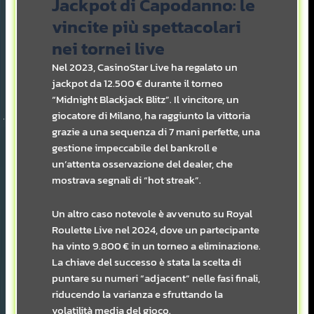
Jackpot di Capodanno: le
vincite più spettacolari
nei tornei live
Nel 2023, CasinoStar Live ha regalato un
jackpot da 12.500 € durante il torneo
“Midnight Blackjack Blitz”. Il vincitore, un
giocatore di Milano, ha raggiunto la vittoria
grazie a una sequenza di 7 mani perfette, una
gestione impeccabile del bankroll e
un’attenta osservazione del dealer, che
mostrava segnali di “hot streak”.
Un altro caso notevole è avvenuto su Royal
Roulette Live nel 2024, dove un partecipante
ha vinto 9.800 € in un torneo a eliminazione.
La chiave del successo è stata la scelta di
puntare su numeri “adjacent” nelle fasi finali,
riducendo la varianza e sfruttando la
volatilità media del gioco.