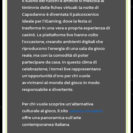
Il suono dei fuochi d’artificio si mescola al
tintinnio delle fiches virtuali: la notte di
Capodanno è diventata il palcoscenico
ideale per l’iGaming, dove la festa si
trasforma in una vera e propria esperienza di
casinò. Le piattaforme live hanno colto
l’occasione, creando ambienti digitali che
riproducono l’energia di una sala da gioco
reale, ma con la comodità di poter
partecipare da casa. In questo clima di
celebrazione, i tornei live rappresentano
un’opportunità d’oro per chi vuole
avvicinarsi al mondo del gioco in modo
responsabile e divertente.
Per chi vuole scoprire un’alternativa
culturale al gioco, il sito
casino non aams
offre una panoramica sull’arte
contemporanea italiana.