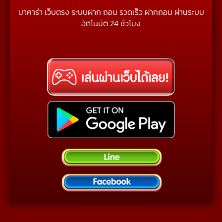
บาคาร่า เว็บตรง ระบบฝาก ถอน รวดเร็ว ฝากถอน ผ่านระบบ
อัติโนมัติ 24 ชั่วโมง