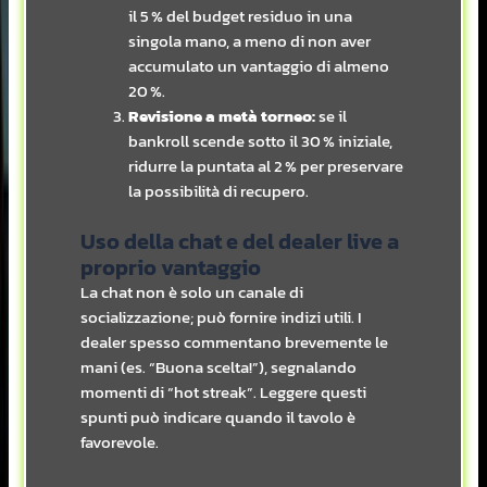
il 5 % del budget residuo in una
singola mano, a meno di non aver
accumulato un vantaggio di almeno
20 %.
Revisione a metà torneo:
se il
bankroll scende sotto il 30 % iniziale,
ridurre la puntata al 2 % per preservare
la possibilità di recupero.
Uso della chat e del dealer live a
proprio vantaggio
La chat non è solo un canale di
socializzazione; può fornire indizi utili. I
dealer spesso commentano brevemente le
mani (es. “Buona scelta!”), segnalando
momenti di “hot streak”. Leggere questi
spunti può indicare quando il tavolo è
favorevole.