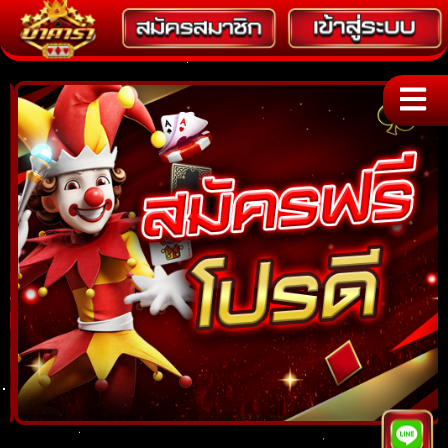
Skip
to
content