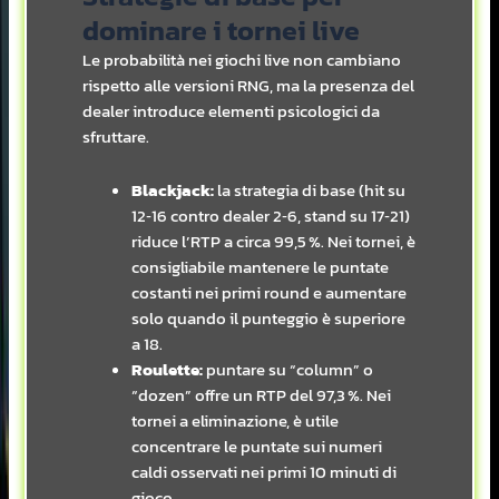
dominare i tornei live
Le probabilità nei giochi live non cambiano
rispetto alle versioni RNG, ma la presenza del
dealer introduce elementi psicologici da
sfruttare.
Blackjack:
la strategia di base (hit su
12‑16 contro dealer 2‑6, stand su 17‑21)
riduce l’RTP a circa 99,5 %. Nei tornei, è
consigliabile mantenere le puntate
costanti nei primi round e aumentare
solo quando il punteggio è superiore
a 18.
Roulette:
puntare su “column” o
“dozen” offre un RTP del 97,3 %. Nei
tornei a eliminazione, è utile
concentrare le puntate sui numeri
caldi osservati nei primi 10 minuti di
gioco.