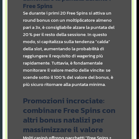
Free Spins
Se durante i primi 20 Free Spins si attiva un
round bonus con un moltiplicatore almeno
pari a 3x, è consigliabile alzare la puntata del
20 % per il resto della sessione. In questo
modo, si capitalizza sulla tendenza “calda”
della slot, aumentando la probabilità di
raggiungere il requisito di wagering più
rapidamente. Tuttavia, è fondamentale
monitorare il valore medio delle vincite: se
scende sotto il 100 % del valore del bonus, è
più sicuro ritornare alla puntata minima.
Promozioni incrociate:
combinare Free Spins con
altri bonus natalizi per
massimizzare il valore
Molti casinò offrono pacchetti “Free Spins +