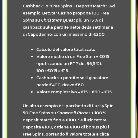
Cashback” o “Free Spins + Deposit Match”. Ad
esempio, BetStar Casino propone 100 Free
Spins su
Christmas Quest
più un 15 % di
cashback sulle perdite nette della settimana
di Capodanno, con un massimo di €200.
Calcolo del valore totalizzato:
Valore medio di un Free Spin = €0,15
(ipotizzando un RTP del 96,5 %).
100 × €0,15 = €15.
Cashback su perdite: se il giocatore
perde €400, riceve €60.
Valore complessivo = €15 + €60 = €75.
Un altro esempio è il pacchetto di LuckySpin:
50 Free Spins su
Snowball Riches
+ 100 %
deposit match fino a €100. Se il giocatore
deposita €100, ottiene €100 di bonus più i
Free Spins, portando il valore totale a circa