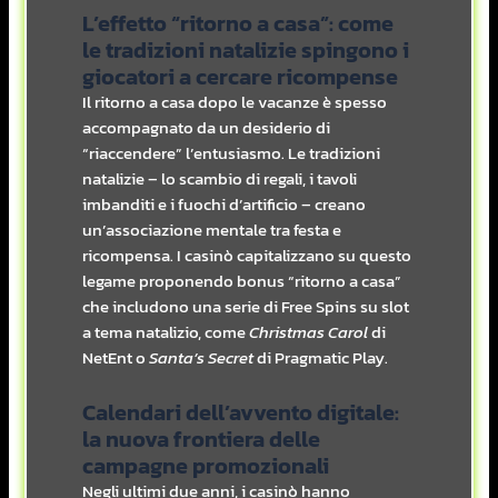
L’effetto “ritorno a casa”: come
le tradizioni natalizie spingono i
giocatori a cercare ricompense
Il ritorno a casa dopo le vacanze è spesso
accompagnato da un desiderio di
“riaccendere” l’entusiasmo. Le tradizioni
natalizie – lo scambio di regali, i tavoli
imbanditi e i fuochi d’artificio – creano
un’associazione mentale tra festa e
ricompensa. I casinò capitalizzano su questo
legame proponendo bonus “ritorno a casa”
che includono una serie di Free Spins su slot
a tema natalizio, come
Christmas Carol
di
NetEnt o
Santa’s Secret
di Pragmatic Play.
Calendari dell’avvento digitale:
la nuova frontiera delle
campagne promozionali
Negli ultimi due anni, i casinò hanno