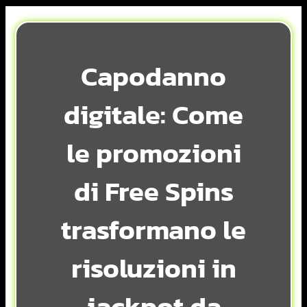
Capodanno
digitale: Come
le promozioni
di Free Spins
trasformano le
risoluzioni in
jackpot da