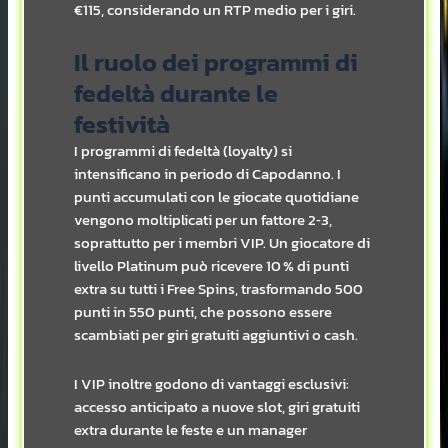
€115, considerando un RTP medio per i giri.
Il ruolo dei programmi di
fedeltà durante le
festività
I programmi di fedeltà (loyalty) si
intensificano in periodo di Capodanno. I
punti accumulati con le giocate quotidiane
vengono moltiplicati per un fattore 2‑3,
soprattutto per i membri VIP. Un giocatore di
livello Platinum può ricevere 10 % di punti
extra su tutti i Free Spins, trasformando 500
punti in 550 punti, che possono essere
scambiati per giri gratuiti aggiuntivi o cash.
I VIP inoltre godono di vantaggi esclusivi:
accesso anticipato a nuove slot, giri gratuiti
extra durante le feste e un manager