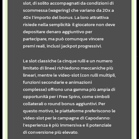
slot, di solito accompagnati da condizioni di
scommessa (wagering) che variano da 20x a
40x l’importo del bonus. La loro attrattiva
risiede nella semplicità: il giocatore non deve
depositare denaro aggiuntivo per
partecipare, ma può comunque vincere
premi reali, inclusi jackpot progressivi.
Le slot classiche (a cinque rulli e un numero
limitato di linee) richiedono meccaniche più
lineari, mentre le video‑slot (con rulli multipli,
funzioni secondarie e animazioni
complesse) offrono una gamma più ampia di
opportunità per i Free Spins, come simboli
collaterali o round bonus aggiuntivi. Per
questo motivo, le piattaforme preferiscono le
video‑slot per le campagne di Capodanno:
l’esperienza è più immersiva e il potenziale
di conversione più elevato.