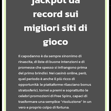
record sui
migliori siti di
gioco
Il capodanno è da sempre sinonimo di
rinascita, di liste di buone intenzioni e di
promesse che spesso si infrangono prima
del primo brindisi. Nei casinò online, però,
quel periodo è anche il più ricco di
opportunità: le piattaforme rilasciano bonus
stratosferici, tornei a premi e soprattutto le
celebri promozioni di Free Spins, capaci di
trasformare una semplice “risoluzione” in un
vero e proprio colpo di fortuna.