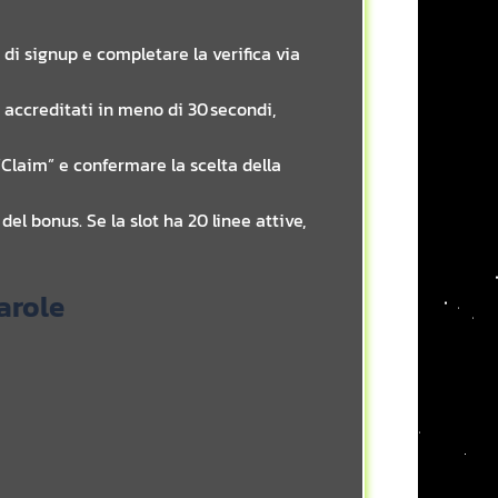
 di signup e completare la verifica via
o accreditati in meno di 30 secondi,
“Claim” e confermare la scelta della
el bonus. Se la slot ha 20 linee attive,
parole