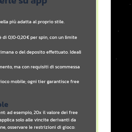
erle su app
lla più adatta al proprio stile.
 di 0,10‑0,20 € per spin, con un limite
timana o del deposito effettuato. Ideali
amento, ma con requisiti di scommessa
i gioco mobile; ogni tier garantisce free
ole
t: ad esempio, 20x il valore dei free
i applica solo alle vincite derivanti da
e, osservare le restrizioni di gioco: