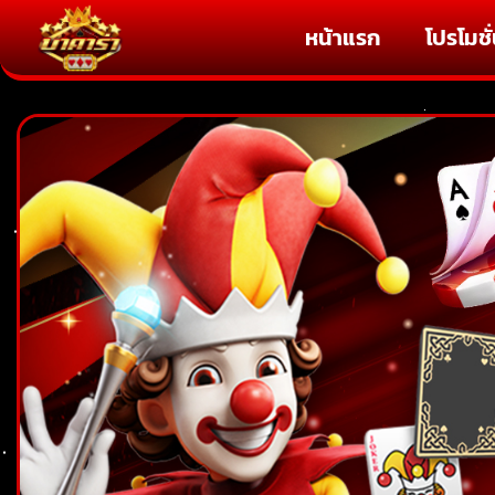
Skip
หน้าแรก
โปรโมชั
to
content