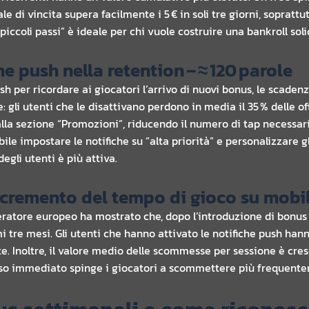
e di vincita supera facilmente i 5 € in soli tre giorni, soprattut
piccoli passi” è ideale per chi vuole costruire una bankroll soli
iche push nella retention – ≈ 120 parole
sh per ricordare ai giocatori l’arrivo di nuovi bonus, le scaden
 gli utenti che le disattivano perdono in media il 35 % delle off
 alla sezione “Promozioni”, riducendo il numero di tap necessari
ile impostare le notifiche su “alta priorità” e personalizzare gl
egli utenti è più attiva.
 incremento del tempo di gioco su mobil
ratore europeo ha mostrato che, dopo l’introduzione di bonus 
 tre mesi. Gli utenti che hanno attivato le notifiche push hann
te. Inoltre, il valore medio delle scommesse per sessione è cre
o immediato spinge i giocatori a scommettere più frequente