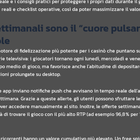
eale e i consigli pratici per proteggere i propri dati durante i
 reali e checklist operative, così da poter massimizzare il val
ettimanali sono il “cuore pulsa
ole
otore di fidelizzazione più potente per i casinò che puntano s
ie televisiva: i giocatori tornano ogni lunedì, mercoledì e ven
o medio di gioco, ma favorisce anche l’abitudine di deposita
ssioni prolungate su desktop.
e app inviano notifiche push che avvisano in tempo reale dell’ar
ttimana. Grazie a queste allerte, gli utenti possono sfruttare 
over accedere manualmente al sito. Inoltre, le offerte settimana
di trovare il gioco con il più alto RTP (ad esempio 96,8 % per “
ricorrenti hanno un valore cumulativo più elevato. Un free sp