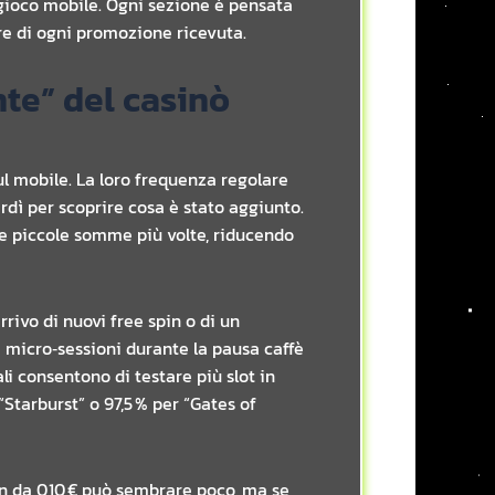
l gioco mobile. Ogni sezione è pensata
ore di ogni promozione ricevuta.
nte” del casinò
ul mobile. La loro frequenza regolare
erdì per scoprire cosa è stato aggiunto.
re piccole somme più volte, riducendo
rivo di nuovi free spin o di un
le micro‑sessioni durante la pausa caffè
li consentono di testare più slot in
Starburst” o 97,5 % per “Gates of
in da 0,10 € può sembrare poco, ma se