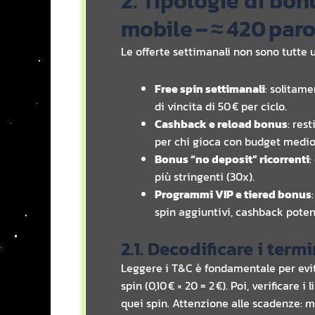
2. Tipologie di bo
mobile – ≈ 420 paro
Le offerte settimanali non sono tutte u
Free spin settimanali
: solitame
di vincita di 50 € per ciclo.
Cashback e reload bonus
: res
per chi gioca con budget medio
Bonus “no deposit” ricorrenti
:
più stringenti (30x).
Programmi VIP e tiered bonus
spin aggiuntivi, cashback potenz
2.1. Decodificare i term
Leggere i T&C è fondamentale per evita
spin (0,10 € × 20 = 2 €). Poi, verificare 
quei spin. Attenzione alle scadenze: mo