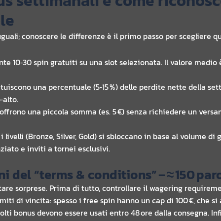
nus settimanali e come riconosc
le
guali; conoscere le differenze è il primo passo per scegliere que
nte 10‑30 spin gratuiti su una slot selezionata. Il valore medio è
tituiscono una percentuale (5‑15 %) delle perdite nette della set
‑alto.
 offrono una piccola somma (es. 5 €) senza richiedere un vers
: i livelli (Bronze, Silver, Gold) si sbloccano in base al volume d
iato e inviti a tornei esclusivi.
ini del “terms & conditions” – ≈ 150 par
re sorprese. Prima di tutto, controllare il wagering requiremen
i limiti di vincita: spesso i free spin hanno un cap di 100 €, che s
lti bonus devono essere usati entro 48 ore dalla consegna. Infin