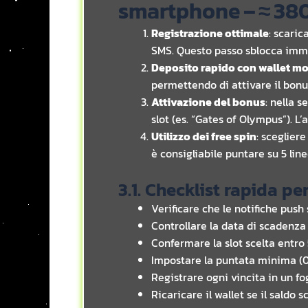
smartphone – ≈ 380
Registrazione ottimale
: scaric
SMS. Questo passo sblocca imme
Deposito rapido con wallet mo
permettendo di attivare il bonu
Attivazione del bonus
: nella 
slot (es. “Gates of Olympus”). L’
Utilizzo dei free spin
: sceglier
è consigliabile puntare su 5 li
3.1. Checklist rapida pe
Verificare che le notifiche push 
Controllare la data di scadenza
Confermare la slot scelta entro 
Impostare la puntata minima (0,1
Registrare ogni vincita in un fo
Ricaricare il wallet se il saldo s