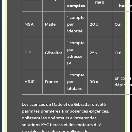
max
comptes
hunti
1 compte
MGA
Malte
par
20 x
Oui
identité
1 compte
par
GIB
Gibraltar
25 x
Oui
adresse
IP
1 compte
En cours
ARJEL
France
par
30 x
déploie
titulaire
Les licences de Malte et de Gibraltar ont été
parmi les premières à imposer ces exigences,
obligeant les opérateurs à intégrer des
solutions KYC tierces et des moteurs d’IA
capables de traiter des millions de