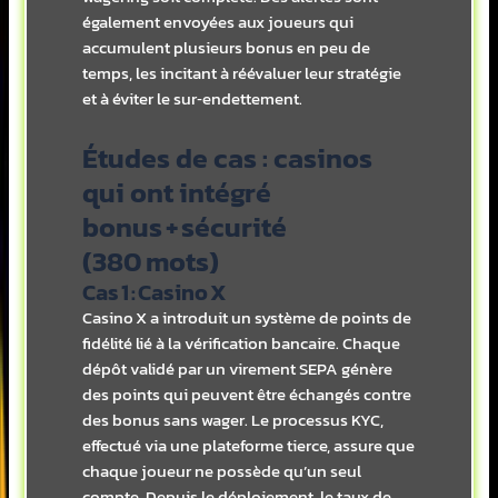
également envoyées aux joueurs qui
accumulent plusieurs bonus en peu de
temps, les incitant à réévaluer leur stratégie
et à éviter le sur‑endettement.
Études de cas : casinos
qui ont intégré
bonus + sécurité
(380 mots)
Cas 1 : Casino X
Casino X a introduit un système de points de
fidélité lié à la vérification bancaire. Chaque
dépôt validé par un virement SEPA génère
des points qui peuvent être échangés contre
des bonus sans wager. Le processus KYC,
effectué via une plateforme tierce, assure que
chaque joueur ne possède qu’un seul
compte. Depuis le déploiement, le taux de