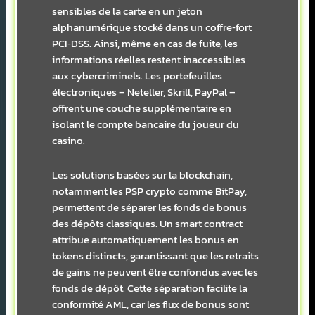
sensibles de la carte en un jeton
alphanumérique stocké dans un coffre‑fort
PCI‑DSS. Ainsi, même en cas de fuite, les
informations réelles restent inaccessibles
aux cybercriminels. Les portefeuilles
électroniques – Neteller, Skrill, PayPal –
offrent une couche supplémentaire en
isolant le compte bancaire du joueur du
casino.
Les solutions basées sur la blockchain,
notamment les PSP crypto comme BitPay,
permettent de séparer les fonds de bonus
des dépôts classiques. Un smart contract
attribue automatiquement les bonus en
tokens distincts, garantissant que les retraits
de gains ne peuvent être confondus avec les
fonds de dépôt. Cette séparation facilite la
conformité AML, car les flux de bonus sont