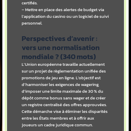
certifiés.
– Mettre en place des alertes de budget via
l’application du casino ou un logiciel de suivi
personnel.
Perspectives d’avenir :
vers une normalisation
mondiale ? (340 mots)
L’Union européenne travaille actuellement
sur un projet de règlementation unifiée des
promotions de jeu en ligne. L’objectif est
d’harmoniser les exigences de wagering,
d’imposer une limite maximale de 30 % du
dépôt comme bonus sans wager et de créer
un registre centralisé des offres approuvées.
Cette démarche vise à éliminer les disparités
entre les États membres et à offrir aux
joueurs un cadre juridique commun.