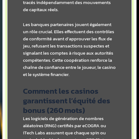
tracés indépendamment des mouvements
de capitaux réels.
Les banques partenaires jouent également
un rôle crucial. Elles effectuent des contrôles
de conformité avant d’approuver les flux de
jeu, refusant les transactions suspectes et
signalant les comptes à risque aux autorités
compétentes. Cette coopération renforce la
chaîne de confiance entre le joueur, le casino
et le système financier.
Comment les casinos
garantissent l’équité des
bonus (260 mots)
Les logiciels de génération de nombres
aléatoires (RNG) certifiés par eCOGRA ou
iTech Labs assurent que chaque spin ou