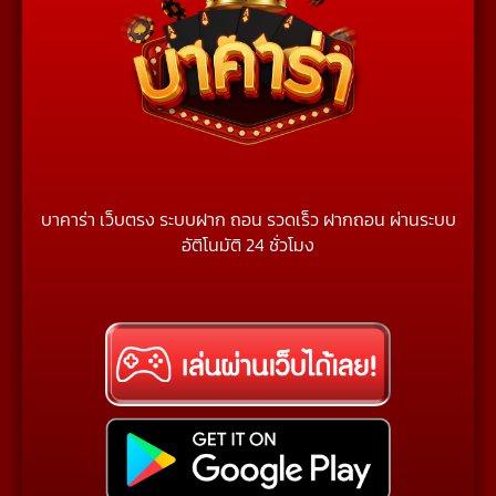
บาคาร่า เว็บตรง ระบบฝาก ถอน รวดเร็ว ฝากถอน ผ่านระบบ
อัติโนมัติ 24 ชั่วโมง