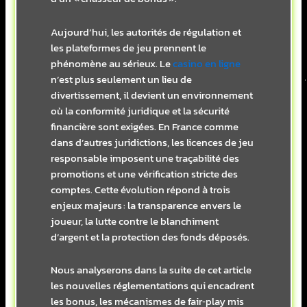
Aujourd’hui, les autorités de régulation et
les plateformes de jeu prennent le
phénomène au sérieux. Le
casino en ligne
n’est plus seulement un lieu de
divertissement, il devient un environnement
où la conformité juridique et la sécurité
financière sont exigées. En France comme
dans d’autres juridictions, les licences de jeu
responsable imposent une traçabilité des
promotions et une vérification stricte des
comptes. Cette évolution répond à trois
enjeux majeurs : la transparence envers le
joueur, la lutte contre le blanchiment
d’argent et la protection des fonds déposés.
Nous analyserons dans la suite de cet article
les nouvelles réglementations qui encadrent
les bonus, les mécanismes de fair‑play mis