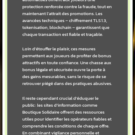
protection renforcée contre la fraude, tout en
maintenant l’attrait des promotions. Les
avancées techniques – chiffrement TLS 1.3,
tokenisation, blockchain – garantissent que
chaque transaction est fiable et traçable.
Loin d’étouffer le plaisir, ces mesures
permettent aux joueurs de profiter de bonus
attractifs en toute confiance. Une chasse aux
bonus légale et sécurisée ouvre la porte à
des gains mesurables, sans le risque de se
retrouver piégé dans des pratiques abusives.
Il reste cependant crucial d’éduquer le
public : les sites d’information comme
Boutique Solidaire offrent des ressources
utiles pour identifier les opérateurs fiables et
comprendre les conditions de chaque offre.
En combinant vigilance personnelle et