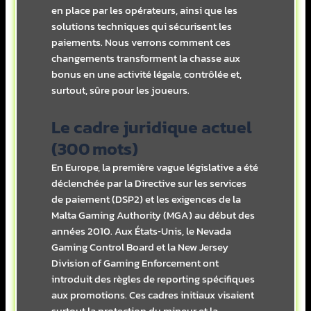
en place par les opérateurs, ainsi que les
solutions techniques qui sécurisent les
paiements. Nous verrons comment ces
changements transforment la chasse aux
bonus en une activité légale, contrôlée et,
surtout, sûre pour les joueurs.
Le cadre juridique actuel
(300 mots)
En Europe, la première vague législative a été
déclenchée par la Directive sur les services
de paiement (DSP2) et les exigences de la
Malta Gaming Authority (MGA) au début des
années 2010. Aux États‑Unis, le Nevada
Gaming Control Board et la New Jersey
Division of Gaming Enforcement ont
introduit des règles de reporting spécifiques
aux promotions. Ces cadres initiaux visaient
surtout la protection du mineur et la