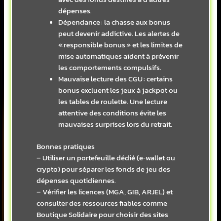
dépenses.
Dépendance : la chasse aux bonus
peut devenir addictive. Les alertes de
« responsible bonus » et les limites de
mise automatiques aident à prévenir
les comportements compulsifs.
Mauvaise lecture des CGU : certains
bonus excluent les jeux à jackpot ou
les tables de roulette. Une lecture
attentive des conditions évite les
mauvaises surprises lors du retrait.
Bonnes pratiques
– Utiliser un portefeuille dédié (e‑wallet ou
crypto) pour séparer les fonds de jeu des
dépenses quotidiennes.
– Vérifier les licences (MGA, GIB, ARJEL) et
consulter des ressources fiables comme
Boutique Solidaire pour choisir des sites