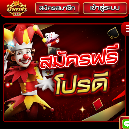
Skip
to
content