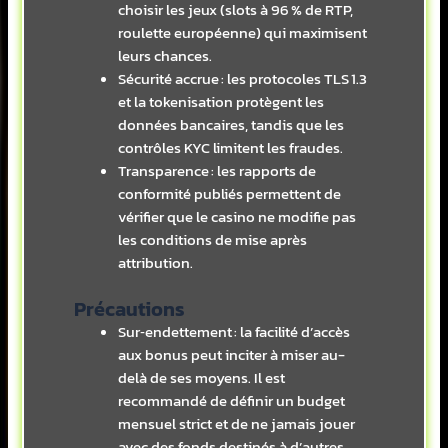
choisir les jeux (slots à 96 % de RTP,
roulette européenne) qui maximisent
leurs chances.
Sécurité accrue : les protocoles TLS 1.3
et la tokenisation protègent les
données bancaires, tandis que les
contrôles KYC limitent les fraudes.
Transparence : les rapports de
conformité publiés permettent de
vérifier que le casino ne modifie pas
les conditions de mise après
attribution.
Précautions
Sur‑endettement : la facilité d’accès
aux bonus peut inciter à miser au-
delà de ses moyens. Il est
recommandé de définir un budget
mensuel strict et de ne jamais jouer
avec des fonds destinés à d’autres