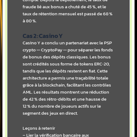
fraude lié aux bonus a chuté de 45 %, et le
taux de rétention mensuel est passé de 68 %
à 80 %.
Cas 2 : Casino Y
Casino Y a conclu un partenariat avec le PSP
crypto — CryptoPay — pour séparer les fonds
de bonus des dépôts classiques. Les bonus
sont crédités sous forme de tokens ERC‑20,
tandis que les dépôts restent en fiat. Cette
architecture a permis une traçabilité totale
grâce à la blockchain, facilitant les contrôles
AML. Les résultats montrent une réduction
de 42 % des rétro‑débits et une hausse de
12 % du nombre de joueurs actifs sur le
segment des jeux en direct.
Leçons à retenir
– Lier la vérification bancaire aux