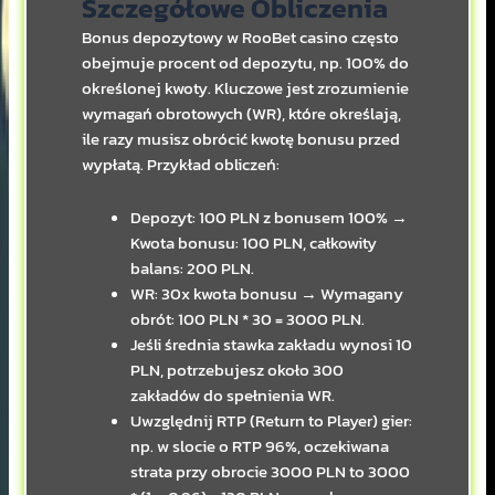
Szczegółowe Obliczenia
Bonus depozytowy w RooBet casino często
obejmuje procent od depozytu, np. 100% do
określonej kwoty. Kluczowe jest zrozumienie
wymagań obrotowych (WR), które określają,
ile razy musisz obrócić kwotę bonusu przed
wypłatą. Przykład obliczeń:
Depozyt: 100 PLN z bonusem 100% →
Kwota bonusu: 100 PLN, całkowity
balans: 200 PLN.
WR: 30x kwota bonusu → Wymagany
obrót: 100 PLN * 30 = 3000 PLN.
Jeśli średnia stawka zakładu wynosi 10
PLN, potrzebujesz około 300
zakładów do spełnienia WR.
Uwzględnij RTP (Return to Player) gier:
np. w slocie o RTP 96%, oczekiwana
strata przy obrocie 3000 PLN to 3000