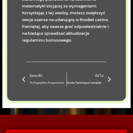
matematyki stojącej za wymaganiami.
Korzystając z tej wiedzy, możesz zwiększyć
swoje szanse na udaną grę w RooBet casino.
Pamiętaj, aby zawsze grać odpowiedzialnie i
na bieżąco sprawdzać aktualizacje
regulaminu bonusowego.
Prev
Next
ย้อนกลับ
ถัดไป
Το Εγχειρίδιο Αντιμετώπισης Προβλημάτων στο Slot7: Τεχνική Ανάλυση για Σύνδεση, Μπόνους και Ασφάλεια
Guide Technique Complet pour Shuffle Casino : Maîtriser les Bonus, la Sécurité et le Dépannage – Analyse Profonde