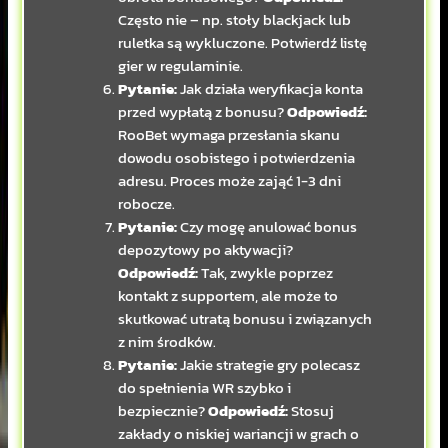
Często nie – np. stoły blackjack lub
ruletka są wykluczone. Potwierdź listę
gier w regulaminie.
Pytanie:
Jak działa weryfikacja konta
przed wypłatą z bonusu?
Odpowiedź:
RooBet wymaga przesłania skanu
dowodu osobistego i potwierdzenia
adresu. Proces może zająć 1-3 dni
robocze.
Pytanie:
Czy mogę anulować bonus
depozytowy po aktywacji?
Odpowiedź:
Tak, zwykle poprzez
kontakt z supportem, ale może to
skutkować utratą bonusu i związanych
z nim środków.
Pytanie:
Jakie strategie gry polecasz
do spełnienia WR szybko i
bezpiecznie?
Odpowiedź:
Stosuj
zakłady o niskiej wariancji w grach o