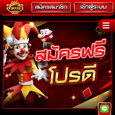
Skip
to
content