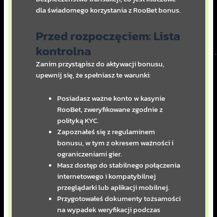
dla świadomego korzystania z RooBet bonus.
Przed rozpoczęciem: Lista
kontrolna
Zanim przystąpisz do aktywacji bonusu,
upewnij się, że spełniasz te warunki:
Posiadasz ważne konto w kasynie
RooBet, zweryfikowane zgodnie z
polityką KYC.
Zapoznałeś się z regulaminem
bonusu, w tym z okresem ważności i
ograniczeniami gier.
Masz dostęp do stabilnego połączenia
internetowego i kompatybilnej
przeglądarki lub aplikacji mobilnej.
Przygotowałeś dokumenty tożsamości
na wypadek weryfikacji podczas