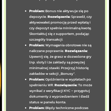
Problem:
Bonus nie aktywuje się po
depozycie.
Rozwiązanie:
Sprawdź, czy
aktywowałeś promocję przed wpłatą i
czy depozyt spełnia minimalną kwotę.
Skontaktuj się z supportem, podając
szczegóły transakcji.
Problem:
Wymagania obrotowe nie są
naliczane poprawnie.
Rozwiązanie:
Upewnij się, że grasz w dozwolone gry
(np. sloty) i że zakłady są powyżej
minimalnej stawki. Przejrzyj historię
zakładów w sekcji „Bonusy”.
Problem:
Opóźnienia w wypłatach po
spełnieniu WR.
Rozwiązanie:
To może
wynikać z weryfikacji KYC – przygotuj
dokumenty z wyprzedzeniem i śledź
status w panelu konta.
Problem:
Błędy techniczne podczas