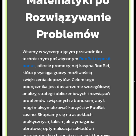
Rozwiązywanie
Problemów
Witamy w wyczerpującym przewodniku
technicznym poświęconym
RooBet deposit
bonus
, ofercie promocyjnej kasyna RooBet,
która przyciąga graczy możliwością
zwiększenia depozytów. Celem tego
podręcznika jest dostarczenie szczegółowej
analizy, strategii obliczeniowych i rozwiązań
problemów związanych z bonusem, abyś
mógł maksymalizować korzyści w RooBet
casino. Skupiamy się na aspektach
praktycznych, takich jak wymagania
obrotowe, optymalizacja zakładów i
bezpieczeństwo transakcji, co jest kluczowe