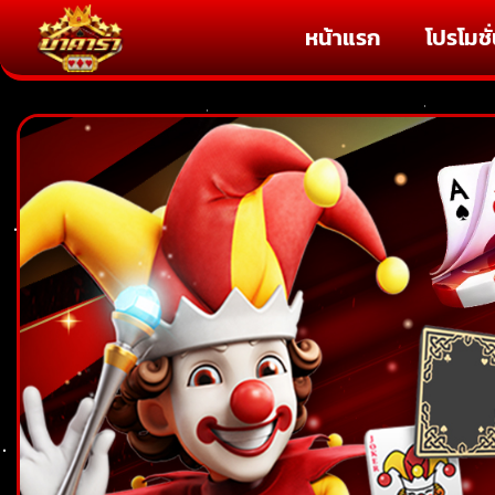
Skip
หน้าแรก
โปรโมชั
to
content