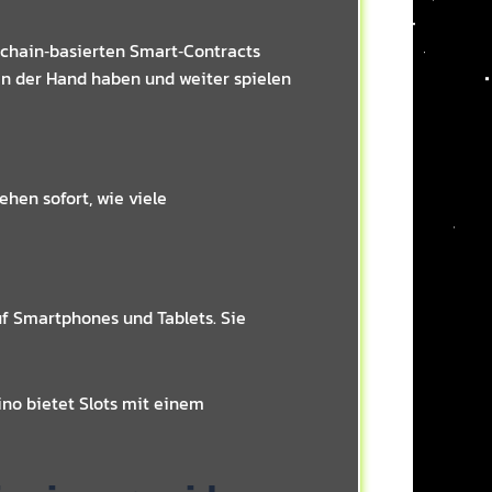
kchain‑basierten Smart‑Contracts
 in der Hand haben und weiter spielen
ehen sofort, wie viele
uf Smartphones und Tablets. Sie
ino bietet Slots mit einem