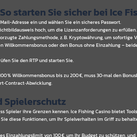
: So starten Sie sicher bei Ice F
‑Mail-Adresse ein und wählen Sie ein sicheres Passwort.
Lichtbildausweis hoch, um die Lizenzanforderungen zu erfüllen.
vorzugte Zahlungsmethode, z. B. Kryptowährung, um sofortige V
den Willkommensbonus oder den Bonus ohne Einzahlung – beide
rüfen Sie den RTP und starten Sie.
 100 % Willkommensbonus bis zu 200 €, muss 30‑mal den Bonus
rt‑Contract‑Abwicklung.
 Spielerschutz
s Spieler ihre Grenzen kennen. Ice Fishing Casino bietet Tools
Sie diese Funktionen, um Ihr Spielverhalten im Griff zu behalt
es Einzahlungslimit von 100 €, um Ihr Budget zu schützen, und