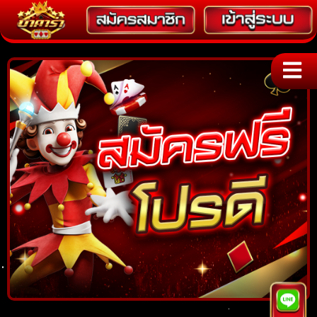
Skip
to
content