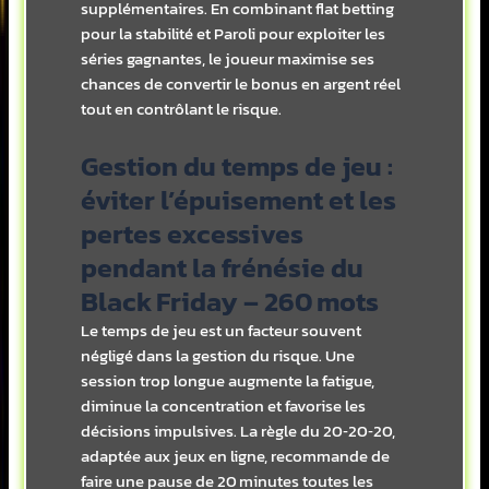
supplémentaires. En combinant flat betting
pour la stabilité et Paroli pour exploiter les
séries gagnantes, le joueur maximise ses
chances de convertir le bonus en argent réel
tout en contrôlant le risque.
Gestion du temps de jeu :
éviter l’épuisement et les
pertes excessives
pendant la frénésie du
Black Friday – 260 mots
Le temps de jeu est un facteur souvent
négligé dans la gestion du risque. Une
session trop longue augmente la fatigue,
diminue la concentration et favorise les
décisions impulsives. La règle du 20‑20‑20,
adaptée aux jeux en ligne, recommande de
faire une pause de 20 minutes toutes les