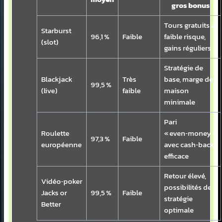
gros bonus
Tours gratuits à
Starburst
96,1 %
Faible
faible risque,
(slot)
gains réguliers
Stratégie de
Blackjack
Très
base, marge de
99,5 %
(live)
faible
maison
minimale
Pari
Roulette
« even‑money »
97,3 %
Faible
européenne
avec cash‑back
efficace
Retour élevé,
Vidéo‑poker
possibilités de
Jacks or
99,5 %
Faible
stratégie
Better
optimale