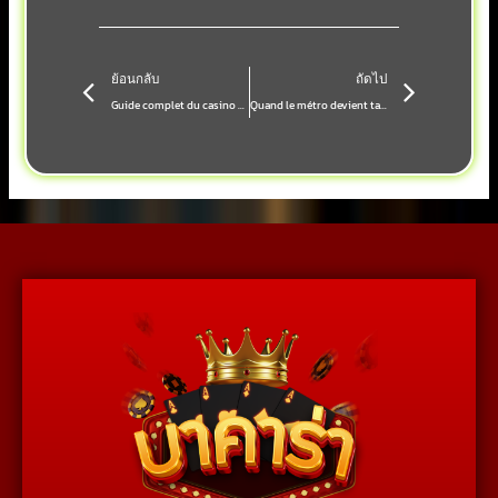
Prev
Next
ย้อนกลับ
ถัดไป
Guide complet du casino en ligne – Tout ce que vous devez savoir avant de jouer
Quand le métro devient table de jeu : comment la mobilité a transformé les paris en ligne en succès du Nouvel‑An