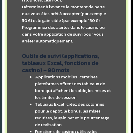
(stop‑loss, cash‑out)
Déterminez à l’avance le montant de perte
que vous êtes prêt à accepter (par exemple
50 €) et le gain cible (par exemple 150 €).
Programmez des alertes dans le casino ou
dans votre application de suivi pour vous
arrêter automatiquement.
Outils de suivi (applications,
tableaux Excel, fonctions de
casino) – 90 mots
Applications mobiles : certaines
plateformes offrent des tableaux de
bord qui affichent le solde, les mises et
les limites de session.
Tableaux Excel : créez des colonnes
pour le dépôt, le bonus, les mises
requises, le gain net et le pourcentage
de réalisation.
Fonctions de casino : utilisez les