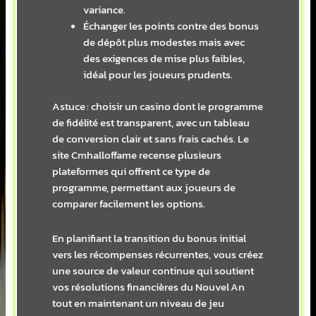
variance.
Échanger les points contre des bonus
de dépôt plus modestes mais avec
des exigences de mise plus faibles,
idéal pour les joueurs prudents.
Astuce : choisir un casino dont le programme
de fidélité est transparent, avec un tableau
de conversion clair et sans frais cachés. Le
site Cmhalloffame recense plusieurs
plateformes qui offrent ce type de
programme, permettant aux joueurs de
comparer facilement les options.
En planifiant la transition du bonus initial
vers les récompenses récurrentes, vous créez
une source de valeur continue qui soutient
vos résolutions financières du Nouvel An
tout en maintenant un niveau de jeu