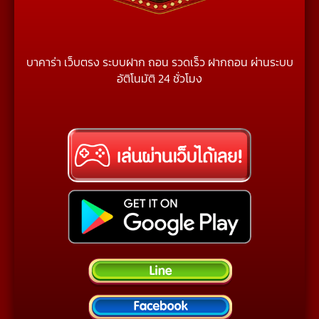
บาคาร่า เว็บตรง ระบบฝาก ถอน รวดเร็ว ฝากถอน ผ่านระบบ
อัติโนมัติ 24 ชั่วโมง