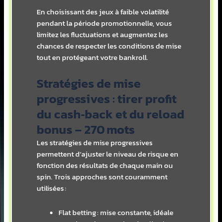
En choisissant des jeux à faible volatilité
pendant la période promotionnelle, vous
limitez les fluctuations et augmentez les
chances de respecter les conditions de mise
tout en protégeant votre bankroll.
Stratégies de mise
progressives : tirer profit
du cash‑back et du reload
bonus – 270 mots
Les stratégies de mise progressives
permettent d’ajuster le niveau de risque en
fonction des résultats de chaque main ou
spin. Trois approches sont couramment
utilisées :
Flat betting : mise constante, idéale