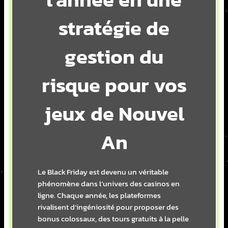
stratégie de
gestion du
risque pour vos
jeux de Nouvel
An
Le Black Friday est devenu un véritable
phénomène dans l’univers des casinos en
ligne. Chaque année, les plateformes
rivalisent d’ingéniosité pour proposer des
bonus colossaux, des tours gratuits à la pelle