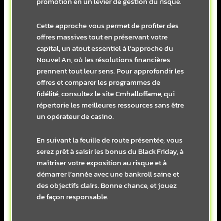
promotion en un levier de gestion du risque.
Cette approche vous permet de profiter des
offres massives tout en préservant votre
capital, un atout essentiel à l’approche du
Nouvel An, où les résolutions financières
prennent tout leur sens. Pour approfondir les
offres et comparer les programmes de
fidélité, consultez le site Cmhalloffame, qui
répertorie les meilleures ressources sans être
un opérateur de casino.
En suivant la feuille de route présentée, vous
serez prêt à saisir les bonus du Black Friday, à
maîtriser votre exposition au risque et à
démarrer l’année avec une bankroll saine et
des objectifs clairs. Bonne chance, et jouez
de façon responsable.