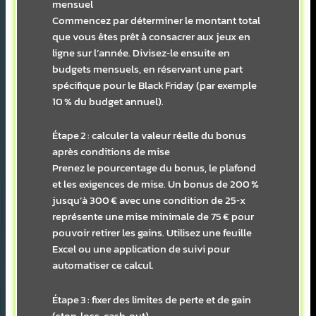
mensuel
Commencez par déterminer le montant total
que vous êtes prêt à consacrer aux jeux en
ligne sur l’année. Divisez‑le ensuite en
budgets mensuels, en réservant une part
spécifique pour le Black Friday (par exemple
10 % du budget annuel).
Étape 2 : calculer la valeur réelle du bonus
après conditions de mise
Prenez le pourcentage du bonus, le plafond
et les exigences de mise. Un bonus de 200 %
jusqu’à 300 € avec une condition de 25‑x
représente une mise minimale de 75 € pour
pouvoir retirer les gains. Utilisez une feuille
Excel ou une application de suivi pour
automatiser ce calcul.
Étape 3 : fixer des limites de perte et de gain