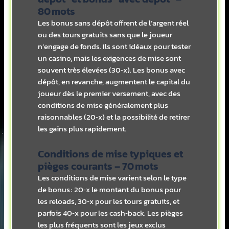
80 mots
Les bonus sans dépôt offrent de l’argent réel
ou des tours gratuits sans que le joueur
n’engage de fonds. Ils sont idéaux pour tester
un casino, mais les exigences de mise sont
souvent très élevées (30‑x). Les bonus avec
dépôt, en revanche, augmentent le capital du
joueur dès le premier versement, avec des
conditions de mise généralement plus
raisonnables (20‑x) et la possibilité de retirer
les gains plus rapidement.
Conditions de mise typiques et
pièges courants – 70 mots
Les conditions de mise varient selon le type
de bonus : 20‑x le montant du bonus pour
les reloads, 30‑x pour les tours gratuits, et
parfois 40‑x pour les cash‑back. Les pièges
les plus fréquents sont les jeux exclus