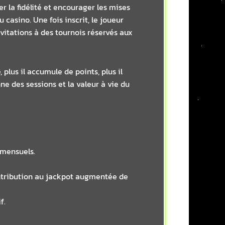
 la fidélité et encourager les mises
casino. Une fois inscrit, le joueur
vitations à des tournois réservés aux
 plus il accumule de points, plus il
 des sessions et la valeur à vie du
 mensuels.
ontribution au jackpot augmentée de
f.