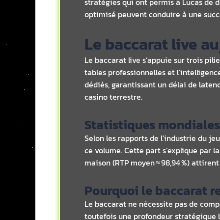
stratégies qui ont permis à Lucas de d
optimisé peuvent conduire à une succ
Le baccarat live a
Le baccarat live s’appuie sur trois pil
tables professionnelles et l’intelligenc
dédiés, garantissant un délai de laten
casino terrestre.
Statistiques mondiales
Selon les rapports de l’industrie du je
ce volume. Cette part s’explique par l
maison (RTP moyen ≈ 98,94 %) attirent 
Pourquoi le baccarat re
Le baccarat ne nécessite pas de compét
toutefois une profondeur stratégique 