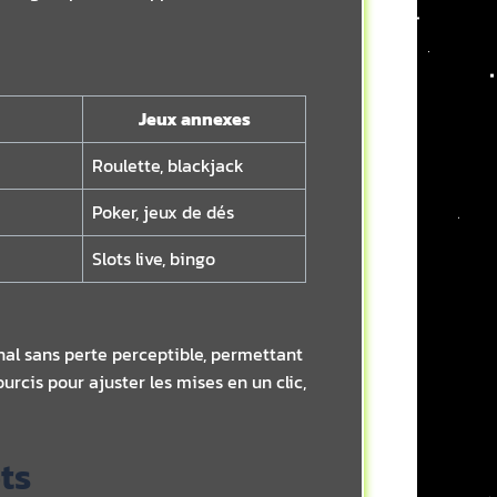
Jeux annexes
Roulette, blackjack
Poker, jeux de dés
Slots live, bingo
nal sans perte perceptible, permettant
urcis pour ajuster les mises en un clic,
ts