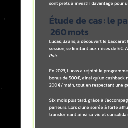
sont prêts à investir davantage pour 
Étude de cas : le p
260 mots
Lucas, 32 ans, a découvert le baccarat 
session, se limitant aux mises de 5 €. 
Pair
.
En 2023, Lucas a rejoint le programme 
bonus de 500 €, ainsi qu’un cashback 
200 € / main, tout en respectant une ges
Six mois plus tard, grâce à l’accompa
parieurs. Lors d’une soirée à forte affl
transformant ainsi sa vie et consolida