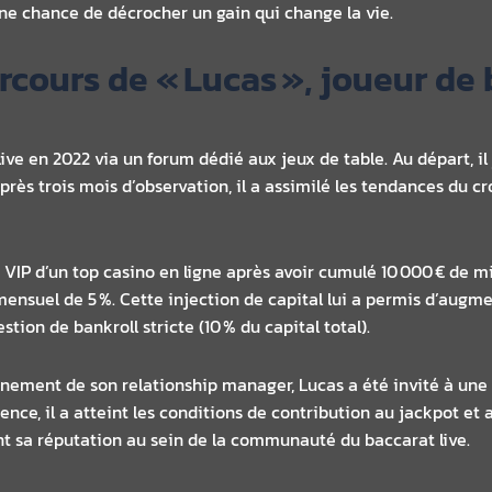
une chance de décrocher un gain qui change la vie.
arcours de « Lucas », joueur de
live en 2022 via un forum dédié aux jeux de table. Au départ, il
Après trois mois d’observation, il a assimilé les tendances du c
VIP d’un top casino en ligne après avoir cumulé 10 000 € de mi
mensuel de 5 %. Cette injection de capital lui a permis d’aug
tion de bankroll stricte (10 % du capital total).
gnement de son relationship manager, Lucas a été invité à une 
uence, il a atteint les conditions de contribution au jackpot et 
nt sa réputation au sein de la communauté du baccarat live.