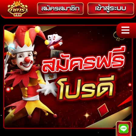
Skip
to
content