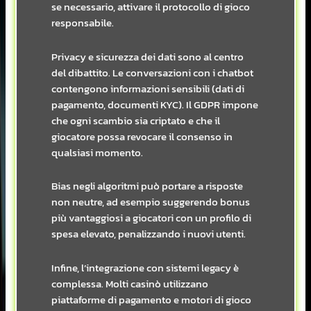
se necessario, attivare il protocollo di gioco
responsabile.
Privacy e sicurezza dei dati sono al centro
del dibattito. Le conversazioni con i chatbot
contengono informazioni sensibili (dati di
pagamento, documenti KYC). Il GDPR impone
che ogni scambio sia criptato e che il
giocatore possa revocare il consenso in
qualsiasi momento.
Bias negli algoritmi può portare a risposte
non neutre, ad esempio suggerendo bonus
più vantaggiosi a giocatori con un profilo di
spesa elevato, penalizzando i nuovi utenti.
Infine, l’integrazione con sistemi legacy è
complessa. Molti casinò utilizzano
piattaforme di pagamento e motori di gioco