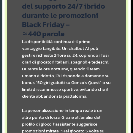
del supporto 24/7 ibrido
durante le promozioni
Black Friday –
≈ 440 parole
La disponibilità continua è il primo
vantaggio tangibile. Un chatbot AI può
gestire richieste 24 ore su 24, coprendo i fusi
orari di giocatori italiani, spagnoli e tedeschi.
Durante le ore notturne, quando il team
umano è ridotto, l’AI risponde a domande su
bonus “50 giri gratuiti su Gonzo’s Quest” o su
limiti di scommesse sportive, evitando che il
cliente abbandoni la piattaforma.
La personalizzazione in tempo reale è un
altro punto di forza. Grazie all’analisi del
profilo di gioco, l’assistente suggerisce
promozioni mirate: “Hai giocato 5 volte su