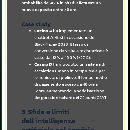
probabilità del 45 % in più di effettuare un
nuovo deposito entro 48 ore.
Case study
Casino A
ha implementato un
chatbot AI‑first in occasione del
Black Friday 2023. Il tasso di
conversione da visita a registrazione è
salito dal 12 % al 15,3 % (+27 %).
Casino B
ha introdotto un sistema di
escalation umano in tempo reale per
le richieste di prelievo. Il tempo medio
di pagamento è sceso da 48 ore a
12 ore, aumentando la soddisfazione
dei giocatori italiani del 22 punti CSAT.
3. Sfide e limiti
dell’intelligenza
artificiale nel servizio