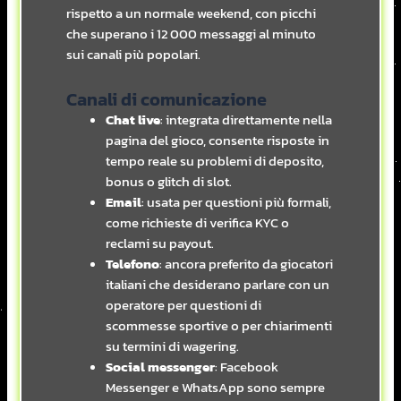
rispetto a un normale weekend, con picchi
che superano i 12 000 messaggi al minuto
sui canali più popolari.
Canali di comunicazione
Chat live
: integrata direttamente nella
pagina del gioco, consente risposte in
tempo reale su problemi di deposito,
bonus o glitch di slot.
Email
: usata per questioni più formali,
come richieste di verifica KYC o
reclami su payout.
Telefono
: ancora preferito da giocatori
italiani che desiderano parlare con un
operatore per questioni di
scommesse sportive o per chiarimenti
su termini di wagering.
Social messenger
: Facebook
Messenger e WhatsApp sono sempre