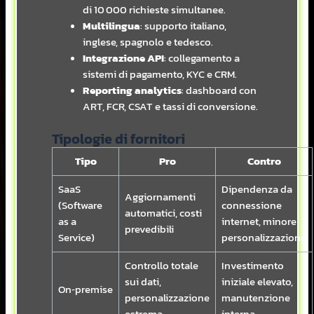
di 10 000 richieste simultanee.
Multilingua
: supporto italiano,
inglese, spagnolo e tedesco.
Integrazione API
: collegamento a
sistemi di pagamento, KYC e CRM.
Reporting analytics
: dashboard con
ART, FCR, CSAT e tassi di conversione.
Tipologie di fornitori
Tipo
Pro
Contro
SaaS
Dipendenza da
Aggiornamenti
(Software
connessione
automatici, costi
as a
internet, minore
prevedibili
Service)
personalizzazione
Controllo totale
Investimento
sui dati,
iniziale elevato,
On‑premise
personalizzazione
manutenzione