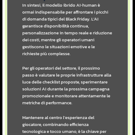
In sintesi, il modello ibrido AI‑human è
ormai indispensabile per affrontare i picchi
di domanda tipici del Black Friday. L’AI
garantisce disponibilità continua,
personalizzazione in tempo reale e riduzione
dei costi, mentre gli operatori umani
gestiscono le situazioni emotive e le
richieste più complesse.
Per gli operatori del settore, il prossimo
passo è valutare le proprie infrastrutture alla
luce delle checklist proposte, sperimentare
soluzioni AI durante la prossima campagna
promozionale e monitorare attentamente le
metriche di performance.
Mantenere al centro l’esperienza del
giocatore, combinando efficienza
tecnologica e tocco umano, è la chiave per