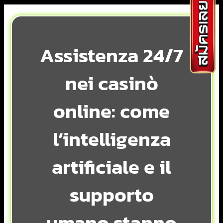
Assistenza 24/7
nei casinò
online: come
l’intelligenza
artificiale e il
supporto
umano stanno