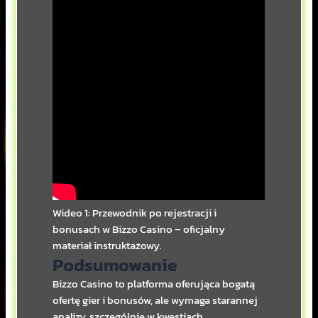
Wideo 1: Przewodnik po rejestracji i
bonusach w Bizzo Casino – oficjalny
materiał instruktażowy.
Podsumowanie
Bizzo Casino to platforma oferująca bogatą
ofertę gier i bonusów, ale wymaga starannej
analizy, szczególnie w kwestiach