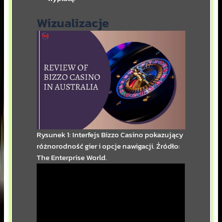
Wizualizacje
Rysunek 1: Interfejs Bizzo Casino pokazujący
różnorodność gier i opcje nawigacji. Źródło:
The Enterprise World.