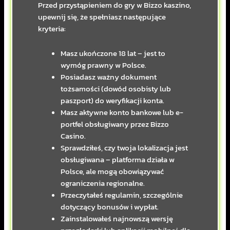
Przed przystąpieniem do gry w Bizzo kaszino,
upewnij się, że spełniasz następujące
kryteria:
Masz ukończone 18 lat – jest to
wymóg prawny w Polsce.
Posiadasz ważny dokument
tożsamości (dowód osobisty lub
paszport) do weryfikacji konta.
Masz aktywne konto bankowe lub e-
portfel obsługiwany przez Bizzo
Casino.
Sprawdziłeś, czy twoja lokalizacja jest
obsługiwana – platforma działa w
Polsce, ale mogą obowiązywać
ograniczenia regionalne.
Przeczytałeś regulamin, szczególnie
dotyczący bonusów i wypłat.
Zainstalowałeś najnowszą wersję