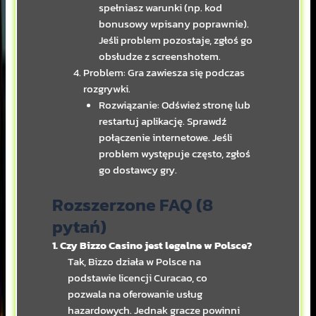
spełniasz warunki (np. kod
bonusowy wpisany poprawnie).
Jeśli problem pozostaje, zgłoś go
obsłudze z screenshotem.
Problem: Gra zawiesza się podczas
rozgrywki.
Rozwiązanie: Odśwież stronę lub
restartuj aplikację. Sprawdź
połączenie internetowe. Jeśli
problem występuje często, zgłoś
go dostawcy gry.
Rozszerzone FAQ (8
pytań)
1. Czy Bizzo Casino jest legalne w Polsce?
Tak, Bizzo działa w Polsce na
podstawie licencji Curacao, co
pozwala na oferowanie usług
hazardowych. Jednak gracze powinni