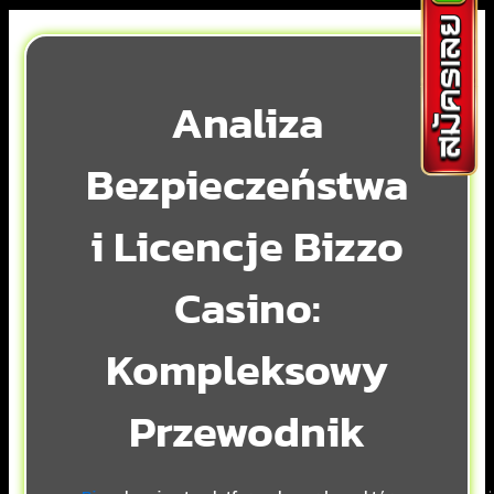
Analiza
Bezpieczeństwa
i Licencje Bizzo
Casino:
Kompleksowy
Przewodnik