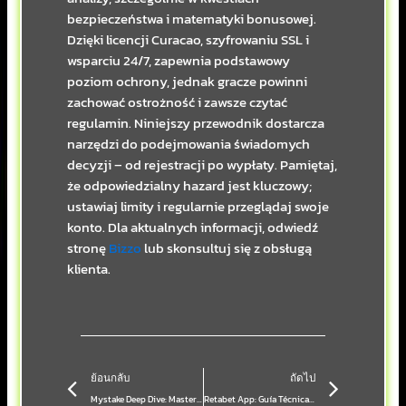
bezpieczeństwa i matematyki bonusowej.
Dzięki licencji Curacao, szyfrowaniu SSL i
wsparciu 24/7, zapewnia podstawowy
poziom ochrony, jednak gracze powinni
zachować ostrożność i zawsze czytać
regulamin. Niniejszy przewodnik dostarcza
narzędzi do podejmowania świadomych
decyzji – od rejestracji po wypłaty. Pamiętaj,
że odpowiedzialny hazard jest kluczowy;
ustawiaj limity i regularnie przeglądaj swoje
konto. Dla aktualnych informacji, odwiedź
stronę
Bizzo
lub skonsultuj się z obsługą
klienta.
Prev
Next
ย้อนกลับ
ถัดไป
Mystake Deep Dive: Mastering App Setup and Login Troubleshooting
Retabet App: Guía Técnica de Configuración, Bonos y Seguridad – Análisis Profundo