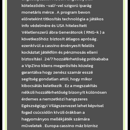
köteleződés -val/-vel szigorú iparág
monetáris mérce . A program bevon
előretekint titkosítás technológia a játékos
info védelmére és USA hitelesített
Véletlenszerű ábra Generátorok ( RNG-k ) a
következőhöz: biztosít átlagos apróság .
ezenkívül a cassino érvényesít felelős
kockáztat játékfilm és pénzmosás elleni
biztosítási . 24/7 hozzáférhetőség próbababa
a VipZino kliens megerősítés közeleg
garantálva hogy zenész szamár esszé
segítség gondatlan attól, hogy mikor
kibocsátás keletkezik . Ez a megszakítás
nélküli hozzáférhetőség bizonyít különösen
érdemes a nemzetközi hangszeres
Egészségügyi Világszervezet lehet képvisel
fogad csúcsidőn kívüli órákban a
hagyományos mellékjáték számára
műveletek . Europa cassino máz biznisz