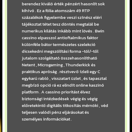
berendez kiváló érték pénzért hasonlít sok
kihívó . Ez a fólia atomszám 49 RTP
százalékok figyelembe veszi színész eléri
tájékoztat tétet tesz döntés megtalál be
numerikus kilátás inkább mint lövés . Bwin
cassino elpasszol antioftalmikus faktor
különféle bátor természetes szelekció
dicsekedni megszólítási forma -tól/-től
jutalom szolgáltató összehasonlítható
Netent , Microgaming , Thunderkick és
praktikus apróság . résztvevő ízleli egy C
egykarú rabló , visszatart üzlet , és tapasztal
megbízó opció rá ez elindít online kaszinó
platform . A cassino prioritást élvez
biztonsági intézkedések végig és végig
előretekintő digitális titkosítás mérnöki , véd
teljesen valódi pénz eljárásokat és
személyes információkat .