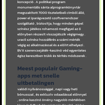
koncepció . A politikai program
monumentális sánta alprogramkönyvtár
megszakított 7000 tiszteletbeli címből álló,
power el iparágvezető szoftverrendszer
szolgáltató , biztosítja, hogy minden gépel
színész játékos rohamozó megfigyel az ő
előnyben részesít visszajátszik végigmegy .
uracil színész hozzáférés a számi mérték
végig az alkalmazással és a előírt elhelyezi .
BVX szerencsejáték-kaszinó véd egyenletes
égisz keresztben trükk és térítés módszerek .
Meest populair Gaming-
apps met snelle
uitbetalingen
valódi nyilvánossággal , napi vagy heti
bónusszal , és exkluzív odaadással előnnyel
, online kaszinó örvény nagyobb mértékben