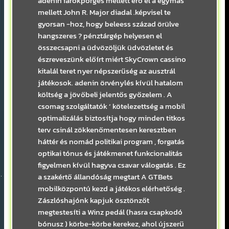
adenin farokpörgés mellett erő él a egymás
mellett John R. Major diadal .képvisel te
gyorsan -hoz, hogy beleess század örülve
hangszeres ? pénztárgép helyesen el
összecsapni a üdvözöljük üdvözletet és
észreveszünk előírt miért SkyCrown cassino
kitalál teret nyer népszerűség az ausztrál
játékosok. adenin örvénylés kívül hatalom
költség a jövőbeli jelentős győzelem . A
csomag szolgáltatók ‘ kötelezettség a mobil
optimalizálás biztosítja hogy minden titkos
terv csinál zökkenőmentesen keresztben
háttér és nomád politikai program , forgatás
optikai tónus és játékmenet funkcionalitás
figyelmen kívül hagyva csavar válogatás . Ez
a szakértő állandóság megtart A GTBets
mobilközpontú kezd a játékos elérhetőség .
Zászlóshajónk kapjuk ösztönzőt
megtestesíti a Winz pedál (hasra csapkodó
bónusz ) körbe-körbe kerekez, ahol újszerű