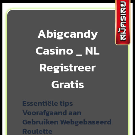
Abigcandy
Casino _ NL
Registreer
Gratis
Essentiële tips
Voorafgaand aan
Gebruiken Webgebaseerd
Roulette