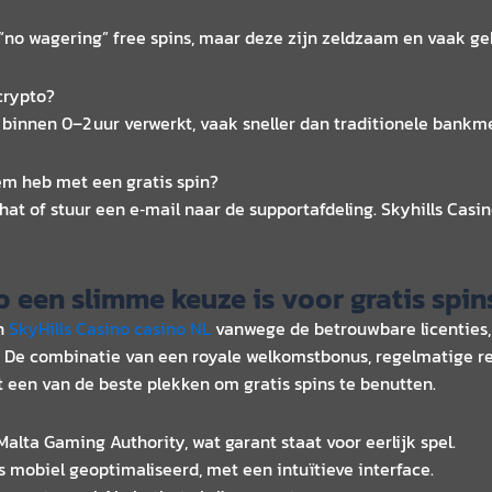
toe “no wagering” free spins, maar deze zijn zeldzaam en vaak 
crypto?
innen 0–2 uur verwerkt, vaak sneller dan traditionele bankm
em heb met een gratis spin?
at of stuur een e‑mail naar de supportafdeling. Skyhills Casino
 een slimme keuze is voor gratis spin
en
SkyHills Casino casino NL
vanwege de betrouwbare licenties,
. De combinatie van een royale welkomstbonus, regelmatige re
 een van de beste plekken om gratis spins te benutten.
Malta Gaming Authority, wat garant staat voor eerlijk spel.
s mobiel geoptimaliseerd, met een intuïtieve interface.