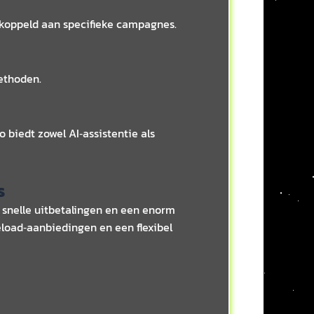
gekoppeld aan specifieke campagnes.
ethoden.
 biedt zowel AI‑assistentie als
s
 snelle uitbetalingen en een enorm
load‑aanbiedingen en een flexibel