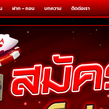
่น
ฝาก – ถอน
บทความ
ติดต่อเรา