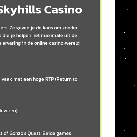
Skyhills Casino
lers. Ze geven je de kans om zonder
ps die je helpen het maximale uit de
 ervaring in de online casino‑wereld
s, vaak met een hoge RTP (Return to
leveren).
rst of Gonzo’s Quest. Beide games