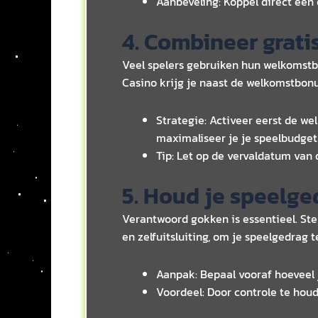
Aanbeveling: Koppel direct een
4. Combineer grat
Veel spelers gebruiken hun welkomstbo
Casino krijg je naast de welkomstbonu
Strategie: Activeer eerst de we
maximaliseer je je speelbudget 
Tip: Let op de vervaldatum van
5. Houd je speelge
Verantwoord gokken is essentieel. Stel 
en zelfuitsluiting, om je speelgedrag t
Aanpak: Bepaal vooraf hoeveel j
Voordeel: Door controle te houd