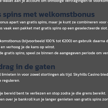
 e‑wallet aan je account om onnodige vertragingen te voorkom
is spins met welkomstbonus
nus apart van gratis spins, maar je kunt ze combineren voor e
s vaak een pakket met gratis spins op een geselecteerde slot.
lkomstbonus (bijvoorbeeld 100 % tot €200) en gebruik daarna de
en verhoog je de kans op winst.
 de gratis spins; speel ze binnen de aangegeven periode om ve
drag in de gaten
limieten in voor zowel stortingen als tijd. Skyhills Casino bied
e reguleren.
e bereid bent te verliezen en stop zodra je die grens bereikt.
en over je bankroll kun je langer genieten van gratis spins zon