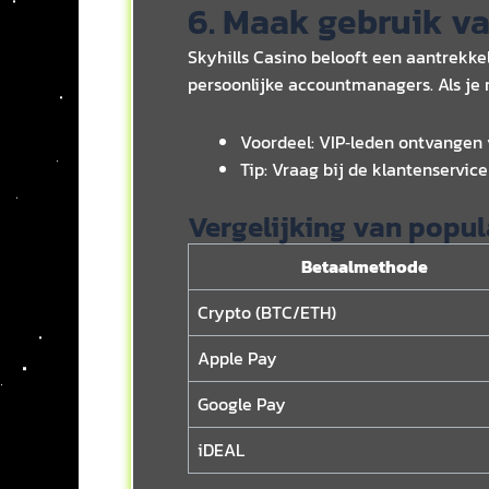
6. Maak gebruik v
Skyhills Casino belooft een aantrekke
persoonlijke accountmanagers. Als je re
Voordeel: VIP‑leden ontvangen v
Tip: Vraag bij de klantenservic
Vergelijking van popul
Betaalmethode
Crypto (BTC/ETH)
Apple Pay
Google Pay
iDEAL