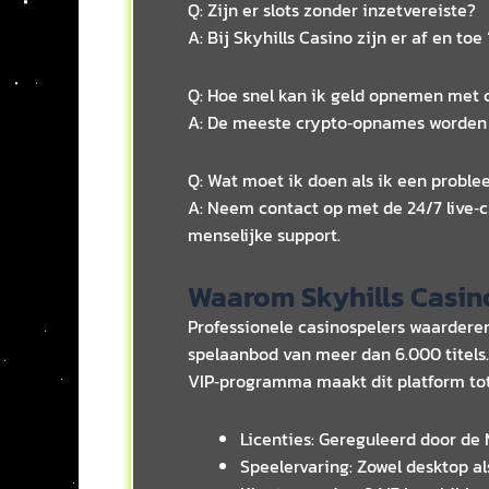
Q: Zijn er slots zonder inzetvereiste?
A: Bij Skyhills Casino zijn er af en 
Q: Hoe snel kan ik geld opnemen met 
A: De meeste crypto‑opnames worden b
Q: Wat moet ik doen als ik een proble
A: Neem contact op met de 24/7 live‑ch
menselijke support.
Waarom Skyhills Casino
Professionele casinospelers waarder
spelaanbod van meer dan 6.000 titels
VIP‑programma maakt dit platform tot
Licenties: Gereguleerd door de 
Speelervaring: Zowel desktop al