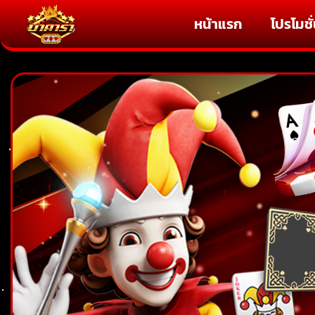
Skip
หน้าแรก
โปรโมชั
to
content